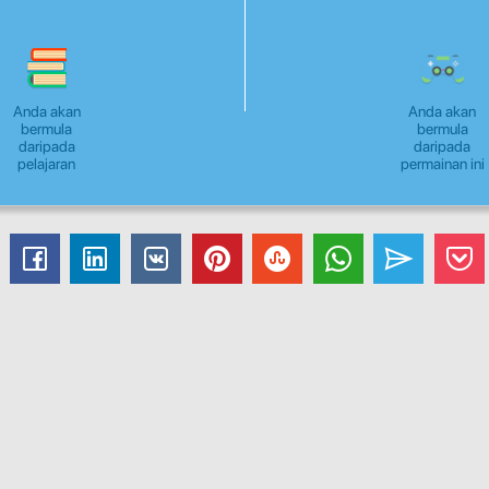
Anda akan
Anda akan
bermula
bermula
daripada
daripada
pelajaran
permainan ini