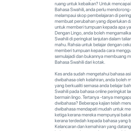
ruang untuk kebaikan? Untuk mencapai 
Bahasa Swahili, anda perlu mendorong d
melampaui skop pembelajaran di pering
membuat perubahan yang diperlukan da
untuk memberi tumpuan kepada apa yan
Dengan Lingo, anda boleh mengamalk
Swahili di peringkat lanjutan dalam talia
mahu. Rahsia untuk belajar dengan ce
memberi tumpuan kepada cara mengg
semulajadi dan bukannya membuang ma
Bahasa Swahili dari kotak.
Kes anda sudah mengetahui bahasa asi
dwibahasa oleh kelahiran, anda boleh
yang berkualiti semasa anda belajar b
Swahili pada bahasa online peringkat l
bermain lingo. Tertanya -tanya mengap
dwibahasa? Beberapa kajian telah me
dwibahasa mendapati mudah untuk mem
ketiga kerana mereka mempunyai bakat
kerana terdedah kepada bahasa yang b
Kelancaran dan kemahiran yang datang