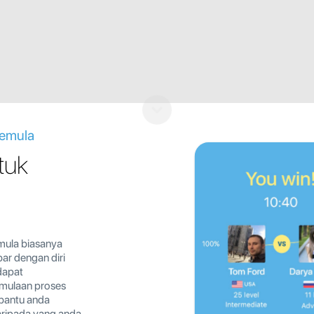
pemula
tuk
mula biasanya
ar dengan diri
dapat
mulaan proses
bantu anda
aripada yang anda