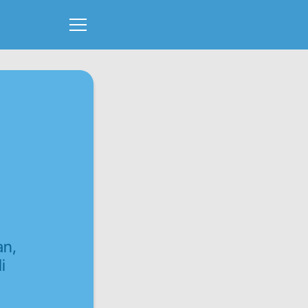
an,
i