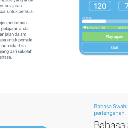
pembelajaran
suai untuk pemula.
jari perkataan
 pelajaran anda
an jalan dalam
hasa untuk pemula
pada bila -bila
jang dari sekolah
bahasa.
Bahasa Swahil
pertengahan
Bahasa S