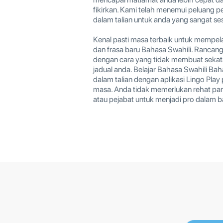
fikirkan. Kami telah menemui peluang 
dalam talian untuk anda yang sangat se
Kenal pasti masa terbaik untuk mempela
dan frasa baru Bahasa Swahili. Rancang
dengan cara yang tidak membuat sekat
jadual anda. Belajar Bahasa Swahili Ba
dalam talian dengan aplikasi Lingo Play 
masa. Anda tidak memerlukan rehat pan
atau pejabat untuk menjadi pro dalam 