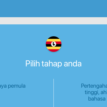
Pilih tahap anda
aya pemula
Pertengah
tinggi, ahl
bahasa