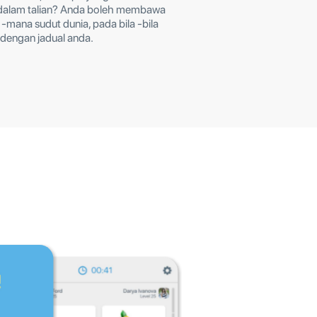
dalam talian? Anda boleh membawa
-mana sudut dunia, pada bila -bila
dengan jadual anda.