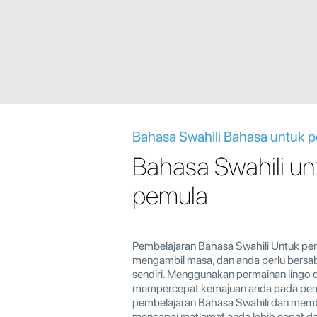
Bahasa Swahili Bahasa untuk 
Bahasa Swahili un
pemula
Pembelajaran Bahasa Swahili Untuk pe
mengambil masa, dan anda perlu bersab
sendiri. Menggunakan permainan lingo 
mempercepat kemajuan anda pada per
pembelajaran Bahasa Swahili dan mem
mencapai matlamat anda lebih cepat d