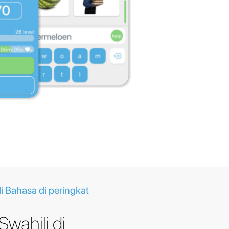
i Bahasa di peringkat
wahili di