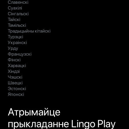
Славенскі
Суахілі
Сінгальскі
Тайскі
Тамільскі
Традыцыйны кітайскі
Турэцкі
Украінскі
Урду
Французскі
Фінскі
Харвацкі
Хіндзі
Чэшскі
Швецкі
Эстонскі
Японскі
Атрымайце
прыкладанне Lingo Play