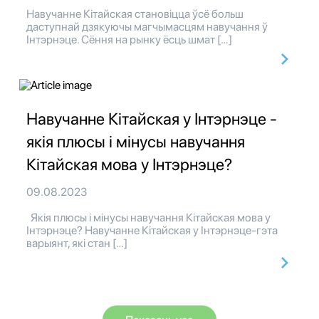
Навучанне Кітайская становіцца ўсё больш
даступнай дзякуючы магчымасцям навучання ў
Інтэрнэце. Сёння на рынку ёсць шмат […]
Навучанне Кітайская у Інтэрнэце -
якія плюсы і мінусы навучання
Кітайская мова у Інтэрнэце?
09.08.2023
Якія плюсы і мінусы навучання Кітайская мова у
Інтэрнэце? Навучанне Кітайская у Інтэрнэце-гэта
варыянт, які стан […]