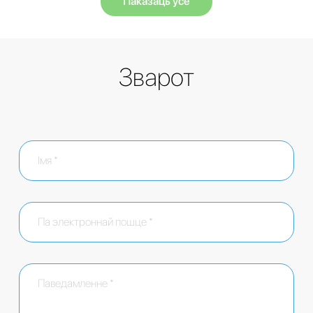
Паказаць усе
Зварот