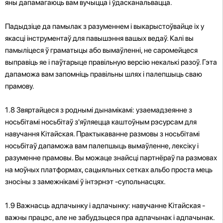
яны дапамагаюць вам вучыцца і ўдасканальвацца.
Падыдзіце да памылак з разуменнем і выкарыстоўвайце іх у
якасці інструментаў для павышэння вашых ведаў. Калі вы
памыліцеся ў граматыцы або вымаўленні, не саромейцеся
выправіць яе і паўтарыце правільную версію некалькі разоў. Гэта
дапаможа вам запомніць правільны шлях і палепшыць сваю
прамову.
1.8 Звяртайцеся з роднымі дынамікамі: узаемадзеянне з
носьбітамі носьбітаў з'яўляецца каштоўным рэсурсам для
навучання Кітайская. Практыкаванне размовы з носьбітамі
носьбітаў дапаможа вам палепшыць вымаўленне, лексіку і
разуменне прамовы. Вы можаце знайсці партнёраў па размовах
на моўных платформах, сацыяльных сетках альбо проста мець
зносіны з замежнікамі ў інтэрнэт -супольнасцях.
1.9 Важнасць адпачынку і адпачынку: навучанне Кітайская -
важны працэс, але не забудзьцеся пра адпачынак і адпачынак.