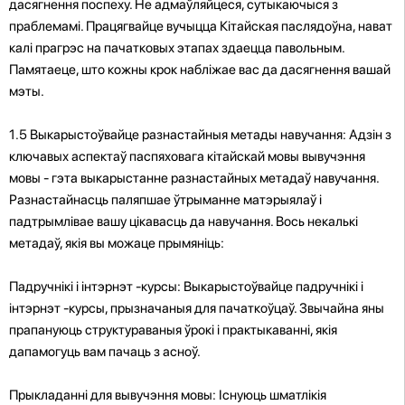
дасягнення поспеху. Не адмаўляйцеся, сутыкаючыся з
праблемамі. Працягвайце вучыцца Кітайская паслядоўна, нават
калі прагрэс на пачатковых этапах здаецца павольным.
Памятаеце, што кожны крок набліжае вас да дасягнення вашай
мэты.
1.5 Выкарыстоўвайце разнастайныя метады навучання: Адзін з
ключавых аспектаў паспяховага кітайскай мовы вывучэння
мовы - гэта выкарыстанне разнастайных метадаў навучання.
Разнастайнасць паляпшае ўтрыманне матэрыялаў і
падтрымлівае вашу цікавасць да навучання. Вось некалькі
метадаў, якія вы можаце прымяніць:
Падручнікі і інтэрнэт -курсы: Выкарыстоўвайце падручнікі і
інтэрнэт -курсы, прызначаныя для пачаткоўцаў. Звычайна яны
прапануюць структураваныя ўрокі і практыкаванні, якія
дапамогуць вам пачаць з асноў.
Прыкладанні для вывучэння мовы: Існуюць шматлікія