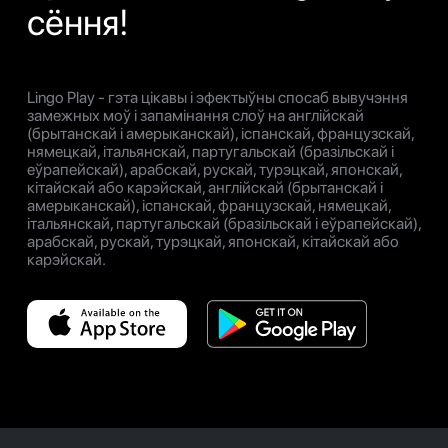
сёння!
Lingo Play - гэта цікавы і эфектыўны спосаб вывучэння
замежных моў і запамінання слоў на англійскай
(брытанскай і амерыканскай), іспанскай, французскай,
нямецкай, італьянскай, партугальскай (бразільскай і
еўрапейскай), арабскай, рускай, турэцкай, японскай,
кітайскай або карэйскай, англійскай (брытанскай і
амерыканскай), іспанскай, французскай, нямецкай,
італьянскай, партугальскай (бразільскай і еўрапейскай),
арабскай, рускай, турэцкай, японскай, кітайскай або
карэйскай.