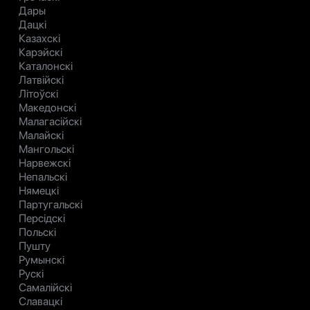
Дары
Дацкі
Казахскі
Карэйскі
Каталонскі
Латвійскі
Літоўскі
Македонскі
Малагасійскі
Малайскі
Мангольскі
Нарвежскі
Непальскі
Нямецкі
Партугальскі
Персідскі
Польскі
Пушту
Румынскі
Рускі
Самалійскі
Славацкі