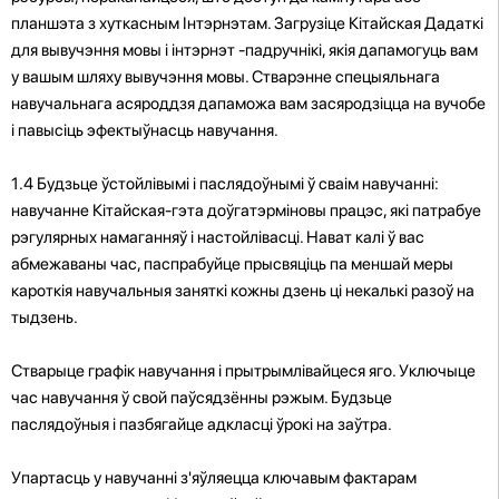
планшэта з хуткасным Інтэрнэтам. Загрузіце Кітайская Дадаткі
для вывучэння мовы і інтэрнэт -падручнікі, якія дапамогуць вам
у вашым шляху вывучэння мовы. Стварэнне спецыяльнага
навучальнага асяроддзя дапаможа вам засяродзіцца на вучобе
і павысіць эфектыўнасць навучання.
1.4 Будзьце ўстойлівымі і паслядоўнымі ў сваім навучанні:
навучанне Кітайская-гэта доўгатэрміновы працэс, які патрабуе
рэгулярных намаганняў і настойлівасці. Нават калі ў вас
абмежаваны час, паспрабуйце прысвяціць па меншай меры
кароткія навучальныя заняткі кожны дзень ці некалькі разоў на
тыдзень.
Стварыце графік навучання і прытрымлівайцеся яго. Уключыце
час навучання ў свой паўсядзённы рэжым. Будзьце
паслядоўныя і пазбягайце адкласці ўрокі на заўтра.
Упартасць у навучанні з'яўляецца ключавым фактарам