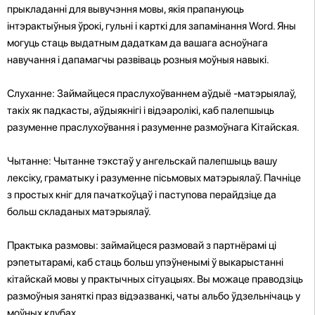
прыкладанні для вывучэння мовы, якія прапануюць
інтэрактыўныя ўрокі, гульні і карткі для запамінання Word. Яны
могуць стаць выдатным дадаткам да вашага асноўнага
навучання і дапамагчы развіваць розныя моўныя навыкі.
Слуханне: Займайцеся праслухоўваннем аўдыё -матэрыялаў,
такіх як падкасты, аўдыякнігі і відэаролікі, каб палепшыць
разуменне праслухоўвання і разуменне размоўнага Кітайская.
Чытанне: Чытанне тэкстаў у ангельскай палепшыць вашу
лексіку, граматыку і разуменне пісьмовых матэрыялаў. Пачніце
з простых кніг для пачаткоўцаў і паступова перайдзіце да
больш складаных матэрыялаў.
Практыка размовы: займайцеся размовай з партнёрамі ці
рэпетытарамі, каб стаць больш упэўненымі ў выкарыстанні
кітайскай мовы у практычных сітуацыях. Вы можаце праводзіць
размоўныя заняткі праз відэазванкі, чаты альбо ўдзельнічаць у
моўных клубах.