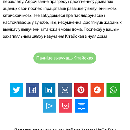
перакладу. Адсочванне прагрэсу і дасягненняў дазваляе
ацаніць свой поспех і працягваць развіццё ў вывучэнні мовы
кітайскай мовы. Не забудзьцеся пра паслядоўнасць і
настойлівасць у вучобе, і вы, несумненна, дасягнуць жаданых
вынікаў у вывучэнні кітайскай мовы дома. Поспехаў у вашым
захапляльным шляху навучання Кітайская з нуля дома!
Пачніце вывучаць Кітайская