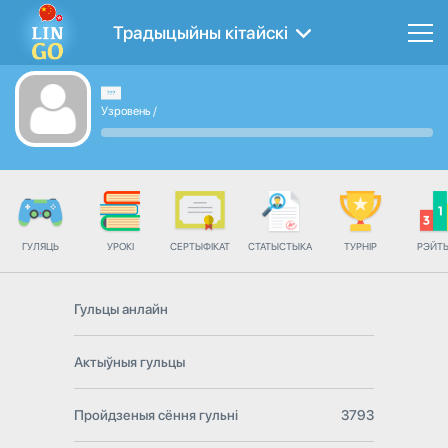
Традыцыйны кітайскі
Узровень
/
ГУЛЯЦЬ
УРОКІ
СЕРТЫФІКАТ
СТАТЫСТЫКА
ТУРНІР
РЭЙТ
Гульцы анлайн
Актыўныя гульцы
Пройдзеныя сёння гульні
3793