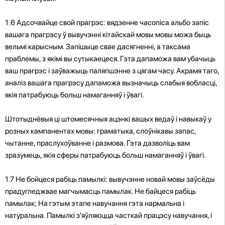
1.6 Адсочвайце свой прагрэс: вядзенне часопіса альбо запіс
вашага прагрэсу ў вывучэнні кітайскай мовы мовы можа быць
вельмі карысным. Запішыце свае дасягненні, а таксама
праблемы, з якімі вы сутыкаецеся. Гэта дапаможа вам убачыць
ваш прагрэс і заўважыць паляпшэнне з цягам часу. Акрамя таго,
аналіз вашага прагрэсу дапаможа вызначыць слабыя вобласці,
якія патрабуюць больш намаганняў і ўвагі.
Штотыднёвыя ці штомесячныя ацэнкі вашых ведаў і навыкаў у
розных кампанентах мовы: граматыка, слоўнікавы запас,
чытанне, праслухоўванне і размова. Гэта дазволіць вам
зразумець, якія сферы патрабуюць больш намаганняў і ўвагі.
1.7 Не бойцеся рабіць памылкі: вывучэнне новай мовы заўсёды
прадугледжвае магчымасць памылак. Не байцеся рабіць
памылак; На гэтым этапе навучання гэта нармальна і
натуральна. Памылкі з'яўляюцца часткай працэсу навучання, і