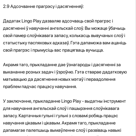
2.9 Адсочванне прагрэсу і дасягненняў:
Дадатак Lingo Play дазваляе адсочваць свой прагрэс і
дасягненні ў навучанні ангельскай слоў. Вы можаце ўбачыць
свой памер слоўнікавага запасу, колькасць вывучаных слоў і
статыстыку паспяховых адказаў. Гэта дапаможа вам ацаніць
свой прагрэс і прымусіць вас працягваць вучыцца.
Акрамя таго, прыкладанне дае ўзнагароды і дасягненні за
выкананне розных задач і ўзроўню. Гэта стварае дадатковую
матывацыю да дасягнення новых мэтаў і пераадолення
праблем падчас працэсу навучання.
У заключэнне, прыкладанне Lingo Play - выдатны інструмент
для навучання ангельскай слоў і пашырэння слоўнікавага
запасу. Картачныя гульні і гульні з словамі робяць працэс
навучання цікавым і цікавым. Акрамя таго, прыкладанне
дапамагае палепшыць вымаўленне слоў і развіваць навыкі