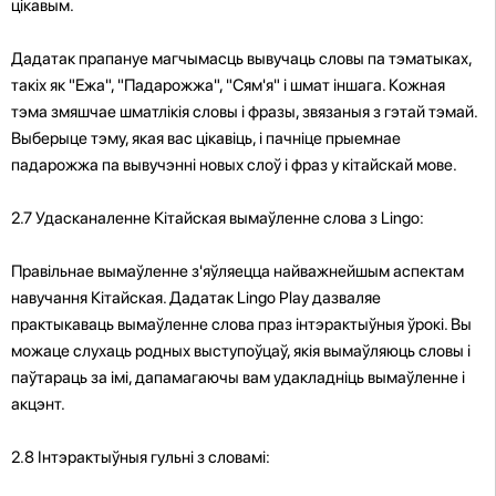
цікавым.
Дадатак прапануе магчымасць вывучаць словы па тэматыках,
такіх як "Ежа", "Падарожжа", "Сям'я" і шмат іншага. Кожная
тэма змяшчае шматлікія словы і фразы, звязаныя з гэтай тэмай.
Выберыце тэму, якая вас цікавіць, і пачніце прыемнае
падарожжа па вывучэнні новых слоў і фраз у кітайскай мове.
2.7 Удасканаленне Кітайская вымаўленне слова з Lingo:
Правільнае вымаўленне з'яўляецца найважнейшым аспектам
навучання Кітайская. Дадатак Lingo Play дазваляе
практыкаваць вымаўленне слова праз інтэрактыўныя ўрокі. Вы
можаце слухаць родных выступоўцаў, якія вымаўляюць словы і
паўтараць за імі, дапамагаючы вам удакладніць вымаўленне і
акцэнт.
2.8 Інтэрактыўныя гульні з словамі: