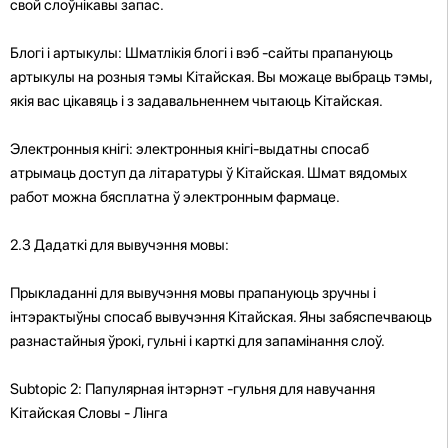
свой слоўнікавы запас.
Блогі і артыкулы: Шматлікія блогі і вэб -сайты прапануюць
артыкулы на розныя тэмы Кітайская. Вы можаце выбраць тэмы,
якія вас цікавяць і з задавальненнем чытаюць Кітайская.
Электронныя кнігі: электронныя кнігі-выдатны спосаб
атрымаць доступ да літаратуры ў Кітайская. Шмат вядомых
работ можна бясплатна ў электронным фармаце.
2.3 Дадаткі для вывучэння мовы:
Прыкладанні для вывучэння мовы прапануюць зручны і
інтэрактыўны спосаб вывучэння Кітайская. Яны забяспечваюць
разнастайныя ўрокі, гульні і карткі для запамінання слоў.
Subtopic 2: Папулярная інтэрнэт -гульня для навучання
Кітайская Словы - Лінга