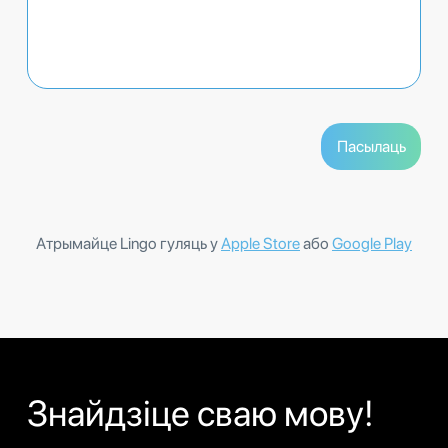
Атрымайце Lingo гуляць у
Apple Store
або
Google Play
Знайдзіце сваю мову!