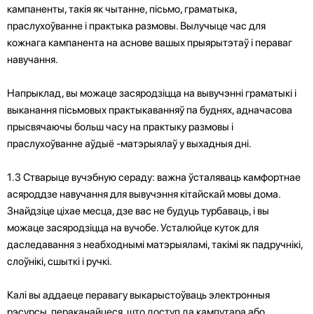
кампаненты, такія як чытанне, пісьмо, граматыка,
праслухоўванне і практыка размовы. Вылучыце час для
кожнага кампанента на аснове вашых прыярытэтаў і пераваг
навучання.
Напрыклад, вы можаце засяродзіцца на вывучэнні граматыкі і
выканання пісьмовых практыкаванняў па буднях, адначасова
прысвячаючы больш часу на практыку размовы і
праслухоўванне аўдыё -матэрыялаў у выхадныя дні.
1.3 Стварыце вучэбную сераду: важна ўсталяваць камфортнае
асяроддзе навучання для вывучэння кітайскай мовы дома.
Знайдзіце ціхае месца, дзе вас не будуць турбаваць, і вы
можаце засяродзіцца на вучобе. Усталюйце куток для
даследавання з неабходнымі матэрыяламі, такімі як падручнікі,
слоўнікі, сшыткі і ручкі.
Калі вы аддаеце перавагу выкарыстоўваць электронныя
рэсурсы, пераканайцеся, што доступ да кампутара або