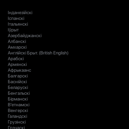
Інданезійскі
Іспанскі
Італьянскі
Іўрыт
Азербайджанскі
Албанскі
Амхарскі
Англійскі Брыт. (British English)
Арабскі
Армянскі
Афрыкаанс
Балгарскі
Баснійскі
Беларускі
Бенгальскі
Бірманскі
В'етнамскі
Венгерскі
Галандскі
Грузінскі
Грэчаскі