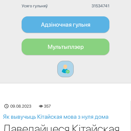
Усяго гульняў
31534741
Адзіночная гульня
Мультыплэер
09.08.2023
357
Як вывучыць Кітайская мова з нуля дома
Даведайцеся Кітайская