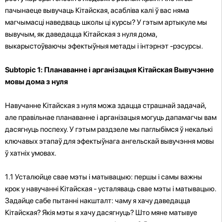
пачынаеце вывучаць Кітайская, асабліва калі ў вас няма
магчымасці наведваць школы ці курсы? У гэтым артыкуле мы
вывучым, як даведацца Кітайская з нуля дома,
выкарыстоўваючы эфектыўныя метады і інтэрнэт -рэсурсы.
Subtopic 1: Планаванне і арганізацыя Кітайская Вывучэнне
мовы дома з нуля
Навучанне Кітайская з нуля можа здацца страшнай задачай,
але правільнае планаванне і арганізацыя могуць дапамагчы вам
дасягнуць поспеху. У гэтым раздзеле мы паглыбімся ў некалькі
ключавых этапаў для эфектыўнага ангельскай вывучэння мовы
ў хатніх умовах.
1.1 Усталюйце свае мэты і матывацыю: першы і самы важны
крок у навучанні Кітайская - усталяваць свае мэты і матывацыю.
Задайце сабе пытанні накшталт: чаму я хачу даведацца
Кітайская? Якія мэты я хачу дасягнуць? Што мяне матывуе