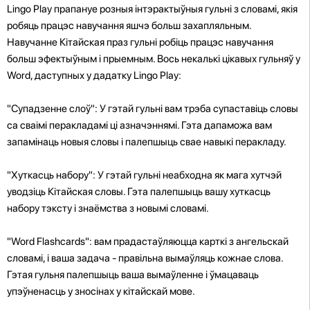
Lingo Play прапануе розныя інтэрактыўныя гульні з словамі, якія
робяць працэс навучання яшчэ больш захапляльным.
Навучанне Кітайская праз гульні робіць працэс навучання
больш эфектыўным і прыемным. Вось некалькі цікавых гульняў у
Word, даступных у дадатку Lingo Play:
"Супадзенне слоў": У гэтай гульні вам трэба супаставіць словы
са сваімі перакладамі ці азначэннямі. Гэта дапаможа вам
запамінаць новыя словы і палепшыць свае навыкі перакладу.
"Хуткасць набору": У гэтай гульні неабходна як мага хутчэй
уводзіць Кітайская словы. Гэта палепшыць вашу хуткасць
набору тэксту і знаёмства з новымі словамі.
"Word Flashcards": вам прадастаўляюцца карткі з ангельскай
словамі, і ваша задача - правільна вымаўляць кожнае слова.
Гэтая гульня палепшыць ваша вымаўленне і ўмацаваць
упэўненасць у зносінах у кітайскай мове.