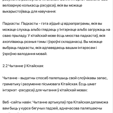
велізарную колькасць рэсурсаў, якія вы можаце
выкарыстоўваць для навучання:
Падкасты: Падкасты - гэта аўдыё ці відэапраграмы, якія вы
можаце слухаць альбо глядзець у Інтэрнэце альбо загружаць на
сваю прыладу. У кітайскай мове ёсць мноства падкастаў, якія
ахопліваюць розныя тэмы і ўзроўні складанасці. Вы можаце
выбраць падкасты, якія адпавядаюць вашым інтарэсам і
ўзроўню валодання мовай.
2.2 Чытанне ў Кітайская:
Чытанне - выдатны спосаб палепшыць свой слоўнікавы запас,
граматыку і разуменне пісьмовага Кітайская. Ёсць шмат
інтэрнэт -рэсурсаў для чытання ў кітайскай мовах:
Веб -сайты навін: Чытанне артыкулаў пра Кітайская дапаможа
вам быць у курсе бягучых падзей, адначасова паляпшаючы