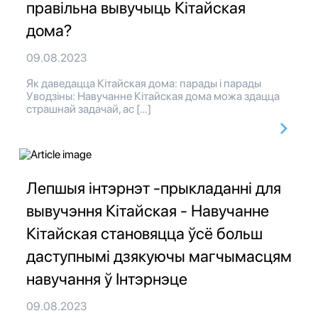
правільна вывучыць Кітайская
дома?
09.08.2023
Як даведацца Кітайская дома: парады і парады
Уводзіны: Навучанне Кітайская дома можа здацца
страшнай задачай, ас […]
Лепшыя інтэрнэт -прыкладанні для
вывучэння Кітайская - Навучанне
Кітайская становяцца ўсё больш
даступнымі дзякуючы магчымасцям
навучання ў Інтэрнэце
09.08.2023