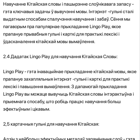
Навучанне Кітайская словы і пашырэнне слоўнікавага запасу -
гэта ключавыя задачы ў вывучэнні мовы. Інтэрнэт -гульні сталі
выдатным спосабам спалучэння навучання і забаў. Сёння мы
пагаворым пра папулярнае прыкладанне Lingo Play, якое
прапануе прывабныя гульні і карткі для практыкі лексікі і
ўдасканалення кітайскай мовы вымаўлення.
2.4 Дадатак Lingo Play для навучання Кітайская Словы:
Lingo Play - гэта інавацыйнае прыкладанне кітайскай мовы, якое
прапануе захапляльныя інтэрнэт -гульні і карткі для практыкі
лексікі і павышэння вымаўлення. З дапамогай прыкладання
Lingo Play вы можаце вывучыць Кітайская словы інтэрактыўна і
прыемнага спосабу, што робіць працэс навучання больш
эфектыўным і цікавым.
2,5 картачныя гульні для навучання Кітайская:
Адзін з найбольш эфектыўных метадаў запамінання слоў - гэта