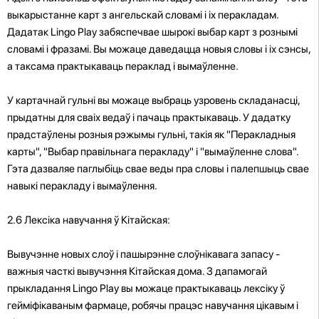
выкарыстанне карт з ангельскай словамі і іх перакладам.
Дадатак Lingo Play забяспечвае шырокі выбар карт з рознымі
словамі і фразамі. Вы можаце даведацца новыя словы і іх сэнсы,
а таксама практыкаваць пераклад і вымаўленне.
У картачнай гульні вы можаце выбраць узровень складанасці,
прыдатны для сваіх ведаў і пачаць практыкаваць. У дадатку
прадстаўлены розныя рэжымы гульні, такія як "Перакладныя
карты", "Выбар правільнага перакладу" і "вымаўленне слова".
Гэта дазваляе паглыбіць свае веды пра словы і палепшыць свае
навыкі перакладу і вымаўлення.
2.6 Лексіка навучання ў Кітайская:
Вывучэнне новых слоў і пашырэнне слоўнікавага запасу -
важныя часткі вывучэння Кітайская дома. З дапамогай
прыкладання Lingo Play вы можаце практыкаваць лексіку ў
гейміфікаваным фармаце, робячы працэс навучання цікавым і