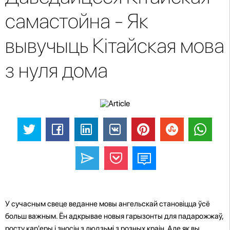
самастойна - Як
вывучыць Кітайская мова
з нуля дома
У сучасным свеце веданне мовы ангельскай становіцца ўсё
больш важным. Ён адкрывае новыя гарызонты для падарожжаў,
росту кар'еры і зносін з людзьмі з розных краін. Але як вы