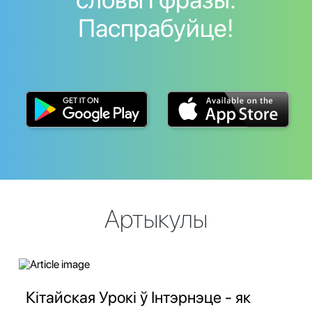
Паспрабуйце!
Артыкулы
Кітайская Урокі ў Інтэрнэце - як