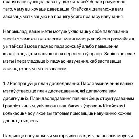
працягваць вучыцца нават у цяжкія часы? Яснае разуменне
таго, чаму вы хочаце даведацца Кітайская, дапаможа вам
захаваць матывацыю на працягу ўсяго працэсу навучання.
Напрыклад, вашы мэты могуць ўключаць у сябе паляпшэнне
зносін з замежнымі калегамі, магчымасць упэўнена размаўляць
у кітайскай мове падчас падарожжаў альбо павышэння
кваліфікацыі для паляпшэння перспектыў працы. Запішыце свае
мэты і перагледзьце іх падчас навучання, каб заставацца
засяроджаным і матываваным.
1.2 Распрацуйце план даследавання: Пасля вызначэння вашых
мэтаў стварыце план даследавання, які дапаможа вам
дасягнуць іх. План даследавання павінен быць структураваным
і рэалістычным, улічваючы ваш бягучы ўзровень Кітайская і
колькасць часу, якое вы гатовыя прысвяціць навучанню кожны
дзень ці тыдзень.
Падзяліце навучальныя матэрыялы і задачы на ​​розныя моўныя