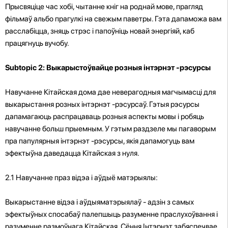
Прысвяціце час хобі, чытанне кніг на роднай мове, прагляд
фільмаў альбо прагулкі на свежым паветры. Гэта дапаможа вам
расслабіцца, зняць стрэс і папоўніць новай энергіяй, каб
працягнуць вучобу.
Subtopic 2: Выкарыстоўвайце розныя інтэрнэт -рэсурсы
Навучанне Кітайская дома дае неверагодныя магчымасці для
выкарыстання розных інтэрнэт -рэсурсаў. Гэтыя рэсурсы
дапамагаюць распрацаваць розныя аспекты мовы і робяць
навучанне больш прыемным. У гэтым раздзеле мы пагаворым
пра папулярныя інтэрнэт -рэсурсы, якія дапамогуць вам
эфектыўна даведацца Кітайская з нуля.
2.1 Навучанне праз відэа і аўдыё матэрыялы:
Выкарыстанне відэа і аўдыяматэрыялаў - адзін з самых
эфектыўных спосабаў палепшыць разуменне праслухоўвання і
разуменне размоўнага Кітайская. Сёння Інтэрнэт забяспечвае