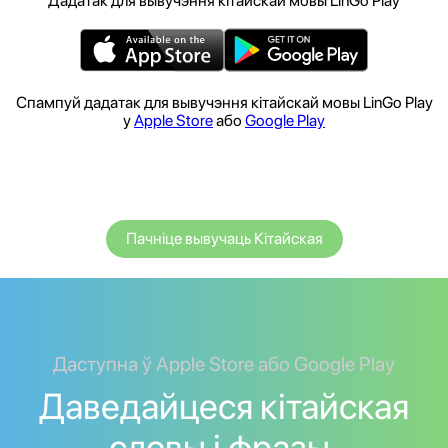
Дадатак для вывучэння кітайскай мовы LinGo Play
Спампуй дадатак для вывучэння кітайскай мовы LinGo Play
у
Apple Store
або
Google Play
Пачніце вывучаць Кітайская
Даступна ў Apple Store або Google Play
Даведайцеся кітайская
словы і фразы.