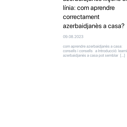
línia: com aprendre
correctament
azerbaidjanès a casa?
09.08.2023
com aprendre azerbaidjanès a casa:
consells i consells a Introducció: learn
azerbaidjanès a casa pot semblar […]