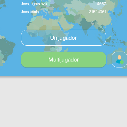
Jocs jugats avui
4567
Jocs totals
31524361
Un jugador
Multijugador