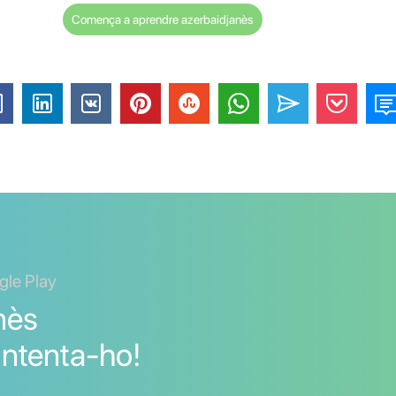
Comença a aprendre azerbaidjanès
gle Play
nès
 Intenta-ho!