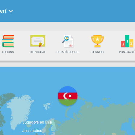
erí
LLIÇONS
CERTIFICAT
ESTADÍSTIQUES
TORNEIG
PUNTUACI
Jugadors en línia
Jocs actius