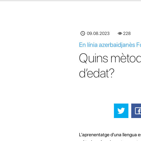
09.08.2023
228
En línia azerbaidjanès 
Quins mètode
d’edat?
L'aprenentatge d'una llengua est