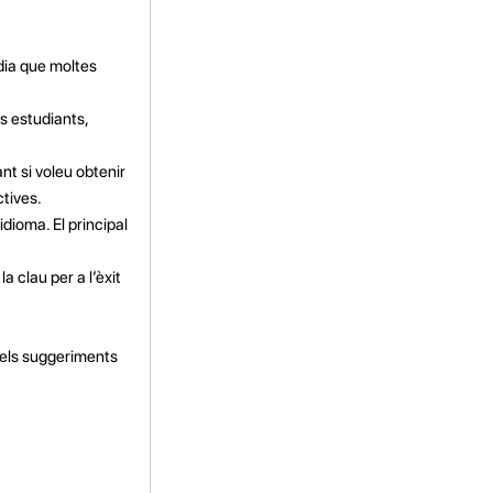
 dia que moltes
s estudiants,
ant si voleu obtenir
tives.
dioma. El principal
 clau per a l’èxit
u els suggeriments