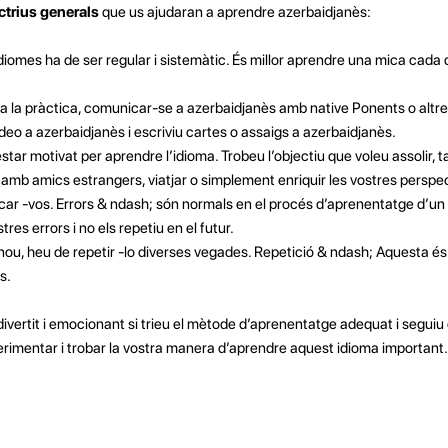
ctrius generals
que us ajudaran a aprendre azerbaidjanès:
idiomes ha de ser regular i sistemàtic. És millor aprendre una mica cada
a a la pràctica, comunicar-se a azerbaidjanès amb native Ponents o altre
ídeo a azerbaidjanès i escriviu cartes o assaigs a azerbaidjanès.
star motivat per aprendre l’idioma. Trobeu l’objectiu que voleu assolir, t
amb amics estrangers, viatjar o simplement enriquir les vostres perspec
ar -vos. Errors & ndash; són normals en el procés d’aprenentatge d’un i
es errors i no els repetiu en el futur.
nou, heu de repetir -lo diverses vegades. Repetició & ndash; Aquesta és la
s.
divertit i emocionant si trieu el mètode d’aprenentatge adequat i segui
erimentar i trobar la vostra manera d’aprendre aquest idioma important.