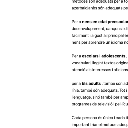
mètodes són adequats per a tot
azerbaidjanès són adequats per
Per a
nens en edat preescola
desenvolupament, cançons i di
fàcilment i a gust. El principal
nens per aprendre un idioma n
Per a
escolars i adolescents
vocabulari, llegint textos origi
atenció als interessos i aficio
per a
Els adults
, també són ad
línia, també són adequats. Tot i
llenguatge, sinó també per ampli
programes de televisió i pel·lícu
Cada persona és única i cada ti
important triar el mètode adequ