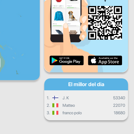
Dv
Ds
Dg
Progrés diari
Progrés mensual
Certificat
Progrés general
El millor del dia
1.
J. K
53340
2.
Matteo
22070
3.
franco polo
18680