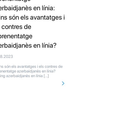
erbaidjanès en línia:
ins són els avantatges i
s contres de
aprenentatge
erbaidjanès en línia?
08.2023
s són els avantatges i els contres de
renentatge azerbaidjanès en línia?
ning azerbaidjanès en línia […]