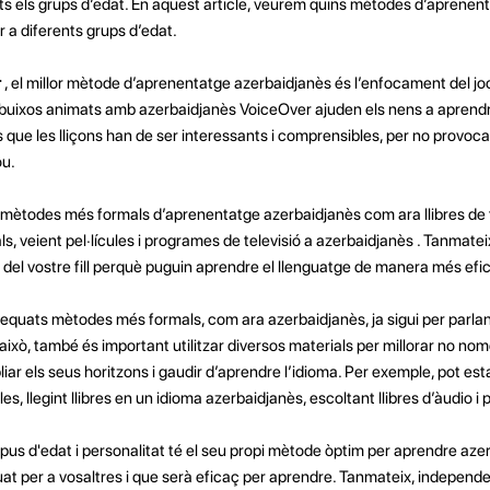
s els grups d’edat. En aquest article, veurem quins mètodes d’aprenen
 a diferents grups d’edat.
r
, el millor mètode d’aprenentatge azerbaidjanès és l’enfocament del jo
buixos animats amb azerbaidjanès VoiceOver ajuden els nens a aprendr
 és que les lliçons han de ser interessants i comprensibles, per no provoca
ou.
, mètodes més formals d’aprenentatge azerbaidjanès com ara llibres de t
nals, veient pel·lícules i programes de televisió a azerbaidjanès . Tanmate
ns del vostre fill perquè puguin aprendre el llenguatge de manera més efi
equats mètodes més formals, com ara azerbaidjanès, ja sigui per parlan
 això, també és important utilitzar diversos materials per millorar no nomé
ar els seus horitzons i gaudir d’aprendre l’idioma. Per exemple, pot est
les, llegint llibres en un idioma azerbaidjanès, escoltant llibres d’àudio i
pus d'edat i personalitat té el seu propi mètode òptim per aprendre aze
at per a vosaltres i que serà eficaç per aprendre. Tanmateix, independ