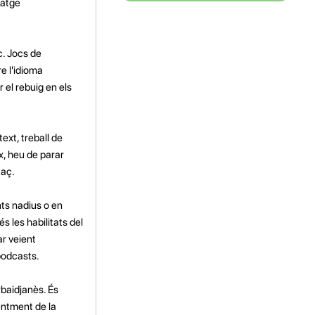
tatge
c. Jocs de
e l'idioma
r el rebuig en els
ext, treball de
ix, heu de parar
caç.
ts nadius o en
s les habilitats del
ar veient
 podcasts.
rbaidjanès. És
entment de la