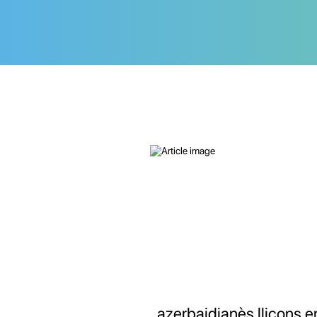
azerbaidjanès lliçons e