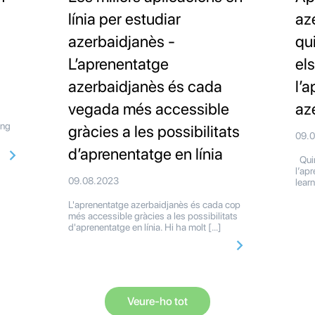
línia per estudiar
az
azerbaidjanès -
qu
L’aprenentatge
el
azerbaidjanès és cada
l’
vegada més accessible
az
ing
gràcies a les possibilitats
09.
d’aprenentatge en línia
Quin
l’ap
09.08.2023
lear
L'aprenentatge azerbaidjanès és cada cop
més accessible gràcies a les possibilitats
d'aprenentatge en línia. Hi ha molt […]
Veure-ho tot