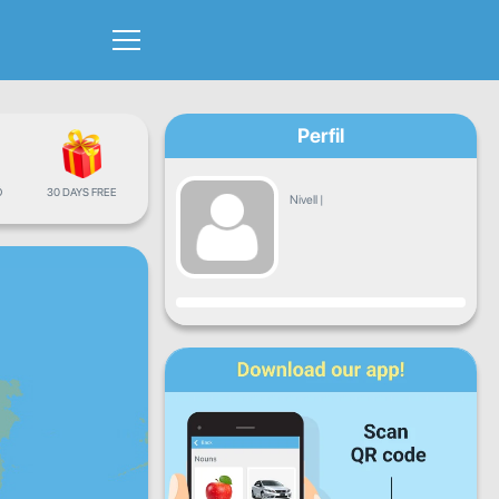
Perfil
Ó
30 DAYS FREE
Nivell
|
Progrés
Dl
Dt
Dc
Dj