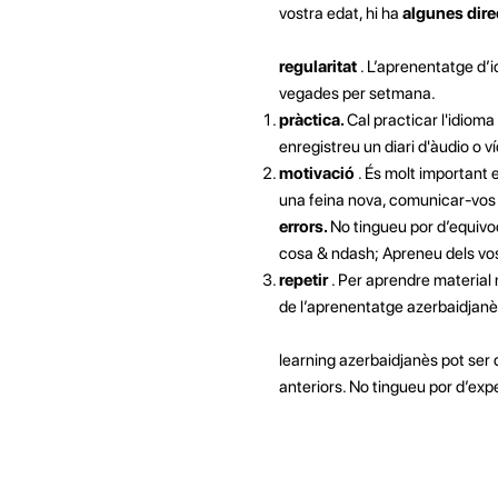
vostra edat, hi ha
algunes dire
regularitat
. L’aprenentatge d’
vegades per setmana.
pràctica.
Cal practicar l'idiom
enregistreu un diari d'àudio o v
motivació
. És molt important e
una feina nova, comunicar-vos 
errors.
No tingueu por d’equivoc
cosa & ndash; Apreneu dels vostr
repetir
. Per aprendre material 
de l’aprenentatge azerbaidjanè
learning azerbaidjanès pot ser 
anteriors. No tingueu por d’exp