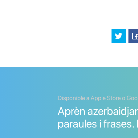
Disponible a Apple Store o Goo
Aprèn azerbaidja
paraules i frases.