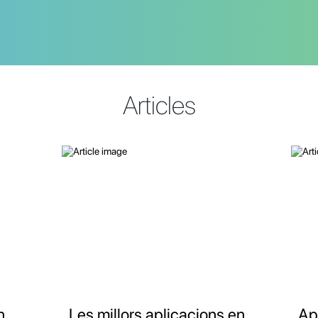
Articles
n
Les millors aplicacions en
Ap