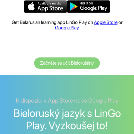
Get Belarusian learning app LinGo Play on
Apple Store
or
Google Play
Začněte se učit Bieloruštiny
K dispozici v App Store nebo Google Play
Bieloruský jazyk s LinGo
Play. Vyzkoušej to!