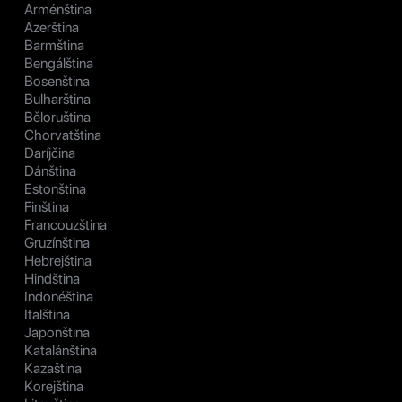
Arménština
Azerština
Barmština
Bengálština
Bosenština
Bulharština
Běloruština
Chorvatština
Daríjčina
Dánština
Estonština
Finština
Francouzština
Gruzínština
Hebrejština
Hindština
Indonéština
Italština
Japonština
Katalánština
Kazaština
Korejština