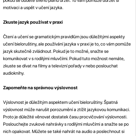
pokud se budete svého plánu držet. To vám pomůže udržet si
motivaci a uspět v učení jazyka.
Zkuste jazyk používat v praxi
Čtení a učení se gramatickým pravidlům jsou důležitými aspekty
učení bieloruštiny, ale používání jazyka v praxi je to, co vám pomůže
jazyk skutečně zvládnout. Pokud je to možné, snažte se
komunikovat v s rodilými mluvčími. Pokud tuto možnost nemáte,
zkuste se dívat na filmy a televizní pořady v nebo poslouchat
audioknihy.
Zapomeňte na správnou výslovnost
Výslovnost je důležitým aspektem učení bieloruštiny. Špatná
výslovnost může narušit porozumění a ztížit jazykovou komunikaci.
Proto je důležité věnovat dostatek času procvičování výslovnosti.
Poslouchejte zvukové nahrávky s rodilými mluvčími a snažte se po
nich opakovat. Můžete se také nahrát na audio a poslechnout si