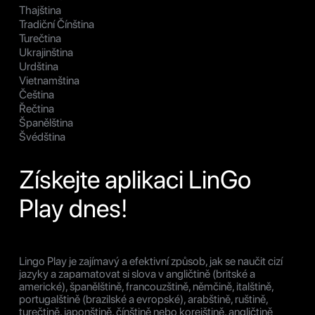
Thajština
Tradiční Čínština
Turečtina
Ukrajinština
Urdština
Vietnamština
Čeština
Řečtina
Španělština
Švédština
Získejte aplikaci LinGo
Play dnes!
Lingo Play je zajímavý a efektivní způsob, jak se naučit cizí
jazyky a zapamatovat si slova v angličtině (britské a
americké), španělštině, francouzštině, němčině, italštině,
portugalštině (brazilské a evropské), arabštině, ruštině,
turečtině, japonštině, čínštině nebo korejštině, angličtině