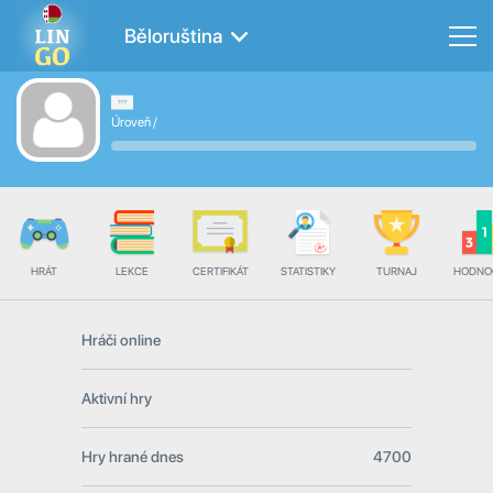
Běloruština
Úroveň
/
HRÁT
LEKCE
CERTIFIKÁT
STATISTIKY
TURNAJ
HODNO
Hráči online
Aktivní hry
Hry hrané dnes
4700