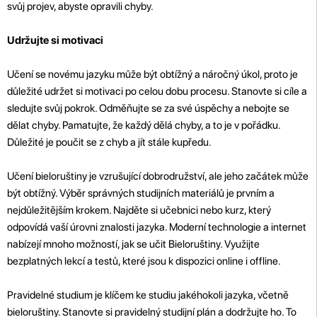
svůj projev, abyste opravili chyby.
Udržujte si motivaci
Učení se novému jazyku může být obtížný a náročný úkol, proto je
důležité udržet si motivaci po celou dobu procesu. Stanovte si cíle a
sledujte svůj pokrok. Odměňujte se za své úspěchy a nebojte se
dělat chyby. Pamatujte, že každý dělá chyby, a to je v pořádku.
Důležité je poučit se z chyb a jít stále kupředu.
Učení bieloruštiny je vzrušující dobrodružství, ale jeho začátek může
být obtížný. Výběr správných studijních materiálů je prvním a
nejdůležitějším krokem. Najděte si učebnici nebo kurz, který
odpovídá vaší úrovni znalosti jazyka. Moderní technologie a internet
nabízejí mnoho možností, jak se učit Bieloruštiny. Využijte
bezplatných lekcí a testů, které jsou k dispozici online i offline.
Pravidelné studium je klíčem ke studiu jakéhokoli jazyka, včetně
bieloruštiny. Stanovte si pravidelný studijní plán a dodržujte ho. To