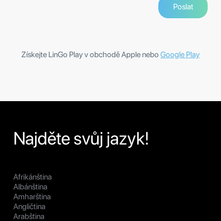
Získejte LinGo Play v obchodě Apple nebo
Google Play
Najděte svůj jazyk!
Afrikánština
Albánština
Amharština
Angličtina
Arabština