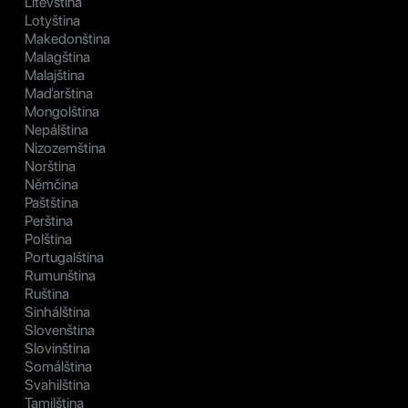
Litevština
Lotyština
Makedonština
Malagština
Malajština
Maďarština
Mongolština
Nepálština
Nizozemština
Norština
Němčina
Paštština
Perština
Polština
Portugalština
Rumunština
Ruština
Sinhálština
Slovenština
Slovinština
Somálština
Svahilština
Tamilština