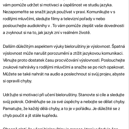
vám pomůže udržet si motivaci a úspěšnost ve studiu jazyka.
Nezapomeňte se snažit jazyk používat v praxi. Komunikujte v s
rodilými mluvčími, sledujte filmy a televizní pořady v nebo
poslouchejte audioknihy v . To vám pomůže zlepšit vaše dovednosti
a zvyknout si na to, jak jazyk zní v reálném životě.
Dalším důležitým aspektem výuky bieloruštiny je výslovnost. Špatná
výslovnost může narušit porozumění a ztížit jazykovou komunikaci.
Věnujte proto dostatek času procvičování výslovnosti. Poslouchejte
zvukové nahrávky s rodilými mluvčími a snažte se po nich opakovat.
Můžete se také nahrát na audio a poslechnout si svůj projev, abyste
si opravili chyby.
Udržujte si motivaci při učení bieloruštiny. Stanovte si cíle a sledujte
svůj pokrok. Odměňujte se za své úspěchy a nebojte se dělat chyby.
Pamatujte, že každý dělá chyby, a to je v pořádku. Je důležité se z
chyb poučit a jít stále kupředu.