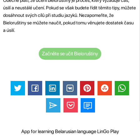
Obecně platí, že učení bieloruštiny je proces, který vyžaduje čas,
úsilí a neustálé učení. Pokud se však budete řídit těmito tipy, můžete
dosáhnout svých cílů při studiu jazyků. Nezapomeňte, že
Bieloruštiny se můžete naučit, pokud tomu věnujete dostatek času
a úsilí.
Začněte se učit Bieloruštiny
App for learning Belarusian language LinGo Play