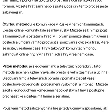
vám umožní ponořit se do cizího prostředí a učit se jazyk hravou
formou. Můžete hrát sami nebo s přáteli, což činí tento proces ještě
zábavnějším.
Čtvrtou metodou
je komunikace v Ruské v herních komunitách.
Existují online komunity, kde se mluví rusky. Můžete se k nim připojit
a komunikovat s ostatními hráči v . To vám pomůže zlepšit mluvení a
poslech a umožní vám to procvičit si používání slovíček a frází, které
se učíte, v reálném čase. Hry v takových komunitách mohou
zahrnovat online hry, hry na hraní rolí a hry v reálném čase.
Pátou metodou
je sledování filmů a televizních pořadů v . Tato
metoda sice není úplně hravá, ale přesto je velmi zajímavá a účinná.
Sledování filmů a televizních pořadů v pomáhá zlepšit vaše
poslechové dovednosti i porozumění výslovnosti a intonaci. Můžete
začít s jednoduchými komediemi nebo dětskými filmy a postupně
přecházet ke složitějším filmům a seriálům.
Používání metod založených na hře je tedy účinným způsobem, jak