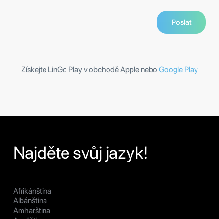
Získejte LinGo Play v obchodě Apple nebo
Google Play
Najděte svůj jazyk!
Afrikánština
Albánština
Amharština