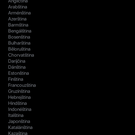
Angličtina
Arabština
Arménština
Azerština
Barmština
Bengálština
Bosenština
Bulharština
Běloruština
Chorvatština
Daríjčina
Dánština
Estonština
Finština
Francouzština
Gruzínština
Hebrejština
Hindština
Indonéština
Italština
Japonština
Katalánština
Kazaština