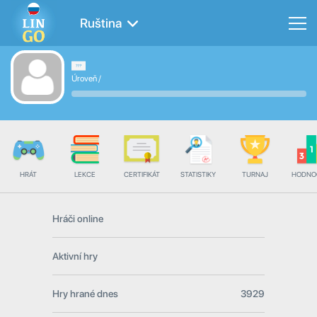
Ruština
Úroveň
/
HRÁT
LEKCE
CERTIFIKÁT
STATISTIKY
TURNAJ
HODNO
Hráči online
Aktivní hry
Hry hrané dnes
3929