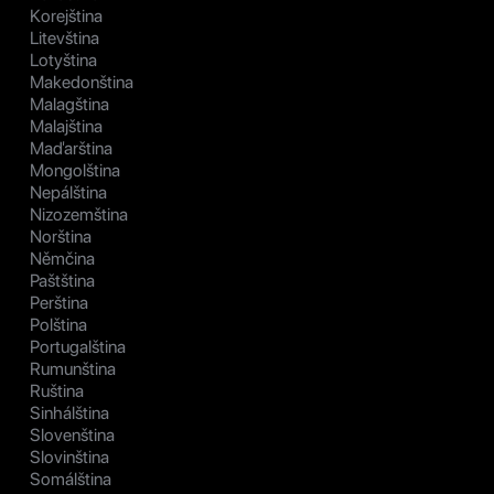
Korejština
Litevština
Lotyština
Makedonština
Malagština
Malajština
Maďarština
Mongolština
Nepálština
Nizozemština
Norština
Němčina
Paštština
Perština
Polština
Portugalština
Rumunština
Ruština
Sinhálština
Slovenština
Slovinština
Somálština