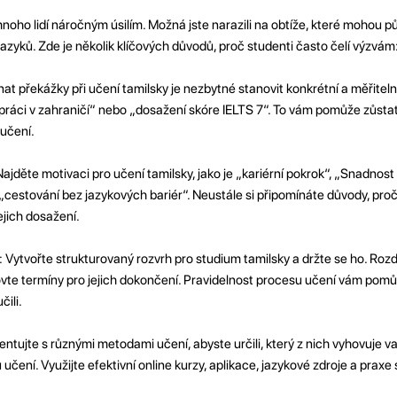
oho lidí náročným úsilím. Možná jste narazili na obtíže, které mohou pů
zyků. Zde je několik klíčových důvodů, proč studenti často čelí výzvám
at překážky při učení tamilsky je nezbytné stanovit konkrétní a měřitelné
ro práci v zahraničí“ nebo „dosažení skóre IELTS 7“. To vám pomůže zůst
učení.
ajděte motivaci pro učení tamilsky, jako je „kariérní pokrok“, „Snadnos
estování bez jazykových bariér“. Neustále si připomínáte důvody, proč 
jejich dosažení.
 Vytvořte strukturovaný rozvrh pro studium tamilsky a držte se ho. Rozdě
ovte termíny pro jejich dokončení. Pravidelnost procesu učení vám pomů
čili.
tujte s různými metodami učení, abyste určili, který z nich vyhovuje 
učení. Využijte efektivní online kurzy, aplikace, jazykové zdroje a praxe s