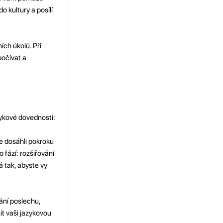
o kultury a posílí
ch úkolů. Při
počívat a
zykové dovednosti:
te dosáhli pokroku
 fází: rozšiřování
á tak, abyste vy
ání poslechu,
t vaši jazykovou