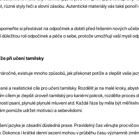
t, různé styly řeči a slovní zásobu. Autentické materiály vás také ponoří d
omeňte si přestávat na odpočinek a dobití před řešením nových učební
 důležitou roli odpočinek a péče o sebe, protože umožňují vaší mysli od
že při učení tamilsky
náročné, existuje mnoho způsobů, jak překonat potíže a zlepšit vaše ja
sné a realistické cíle pro učení tamilsky. Rozdělit je na malé kroky, abys
 cílem je zlepšit úroveň tamilský pro kariérní pokrok, rozdělte proces do
ostí psaní, plynulé plynulé mluvení atd. Každá fáze by měla být měřiteln
vám pomůže udržet motivaci a sebevědomí.
pšení jazyka je zásadní důsledná praxe. Pravidelný čas věnujte procvičov
sky. Dokonce i krátké denní sezení mohou v průběhu času významně změni