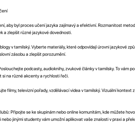
čení
ení, aby byl proces učení jazyka zajímavý a efektivní. Rozmanitost meto
k a zlepšit různé jazykové dovednosti.
, blogy v tamilský. Vyberte materiály, které odpovídají úrovni jazykové způ
slovní zásobu a zlepšit porozumění.
oslouchejte podcasty, audioknihy, zvukové články v tamilsky. To vám po
si na různé akcenty a rychlosti řeči.
jte filmy, televizní pořady, vzdělávací videa v tamilský. Vizuální kontext 
ubů: Připojte se ke skupinám nebo online komunitám, kde můžete hovoři
 nebo jinými studenty vám umožní aplikovat vaše znalosti v praxi a přek