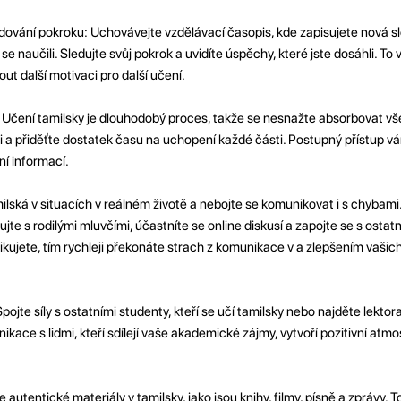
ování pokroku: Uchovávejte vzdělávací časopis, kde zapisujete nová sl
 se naučili. Sledujte svůj pokrok a uvidíte úspěchy, které jste dosáhli. 
ut další motivaci pro další učení.
: Učení tamilsky je dlouhodobý proces, takže se nesnažte absorbovat vš
ti a přiděťte dostatek času na uchopení každé části. Postupný přístup 
ní informací.
ská v situacích v reálném životě a nebojte se komunikovat i s chybami. 
e s rodilými mluvčími, účastníte se online diskusí a zapojte se s ostat
ikujete, tím rychleji překonáte strach z komunikace v a zlepšením vašic
pojte síly s ostatními studenty, kteří se učí tamilsky nebo najděte lektor
ikace s lidmi, kteří sdílejí vaše akademické zájmy, vytvoří pozitivní at
 autentické materiály v tamilsky, jako jsou knihy, filmy, písně a zprávy