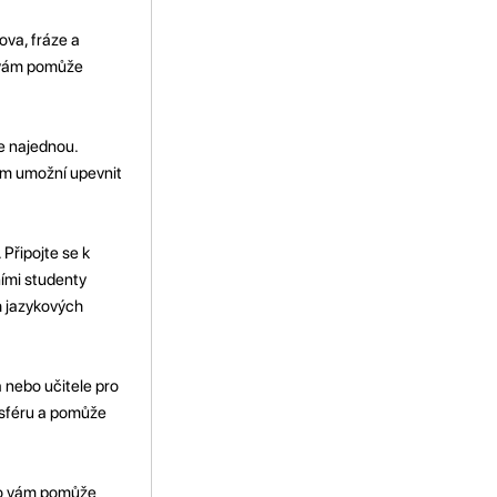
ova, fráze a
To vám pomůže
e najednou.
vám umožní upevnit
Připojte se k
ními studenty
h jazykových
a nebo učitele pro
mosféru a pomůže
. To vám pomůže