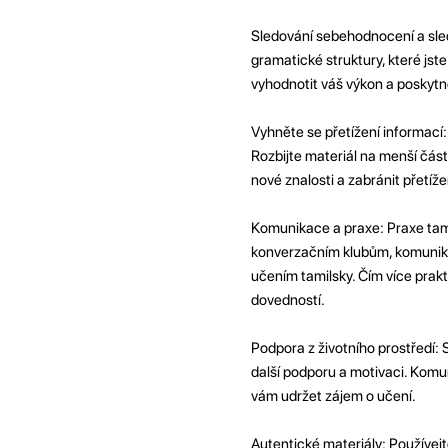
Sledování sebehodnocení a sled
gramatické struktury, které jste
vyhodnotit váš výkon a poskytno
Vyhněte se přetížení informací
Rozbijte materiál na menší čás
nové znalosti a zabránit přetíže
Komunikace a praxe: Praxe tamil
konverzačním klubům, komunikujt
učením tamilsky. Čím více prakt
dovedností.
Podpora z životního prostředí: S
další podporu a motivaci. Komun
vám udržet zájem o učení.
Autentické materiály: Používejte