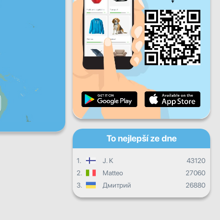
Pá
So
Ne
Denní pokrok
Měsíční pokrok
Certifikát
Celkový postup
To nejlepší ze dne
1.
J. K
43120
2.
Matteo
27060
3.
Дмитрий
26880