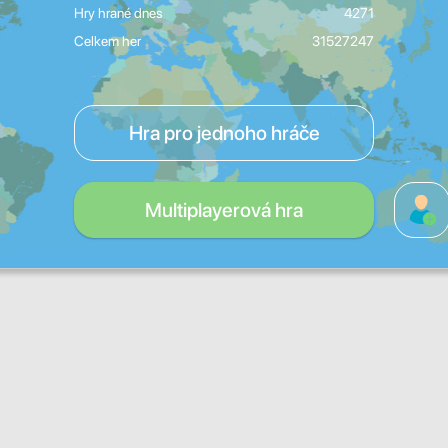
Hry hrané dnes
4271
Celkem her
31527247
Hra pro jednoho hráče
Multiplayerová hra