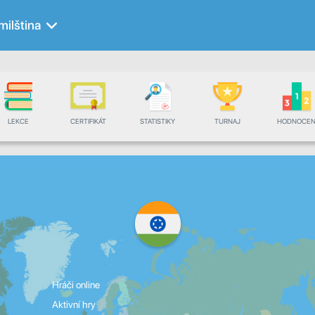
milština
LEKCE
CERTIFIKÁT
STATISTIKY
TURNAJ
HODNOCEN
Hráči online
Aktivní hry