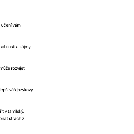
d učení vám
sobilosti a zájmy.
může rozvíjet
zlepší váš jazykový
t v tamilský.
onat strach z