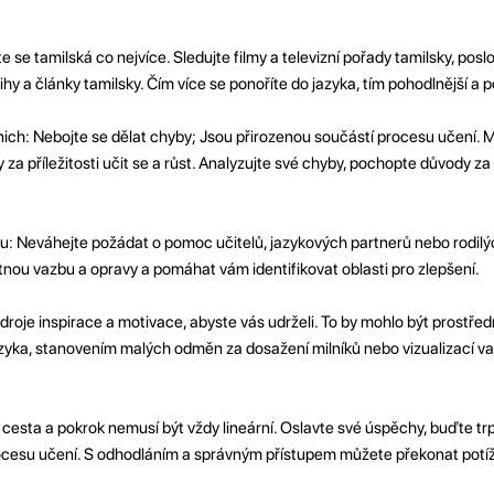
e se tamilská co nejvíce. Sledujte filmy a televizní pořady tamilsky, pos
nihy a články tamilsky. Čím více se ponoříte do jazyka, tím pohodlnější a
ich: Nebojte se dělat chyby; Jsou přirozenou součástí procesu učení. M
 za příležitosti učit se a růst. Analyzujte své chyby, pochopte důvody za
u: Neváhejte požádat o pomoc učitelů, jazykových partnerů nebo rodilý
ou vazbu a opravy a pomáhat vám identifikovat oblasti pro zlepšení.
roje inspirace a motivace, abyste vás udrželi. To by mohlo být prostřed
zyka, stanovením malých odměn za dosažení milníků nebo vizualizací v
 cesta a pokrok nemusí být vždy lineární. Oslavte své úspěchy, buďte trp
ocesu učení. S odhodláním a správným přístupem můžete překonat potíž