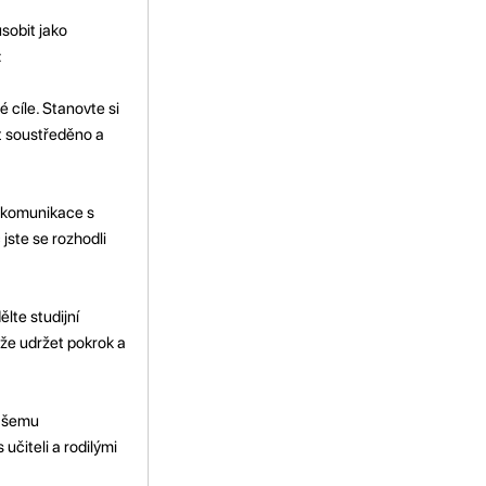
sobit jako
:
 cíle. Stanovte si
at soustředěno a
t komunikace s
jste se rozhodli
lte studijní
že udržet pokrok a
vašemu
 učiteli a rodilými