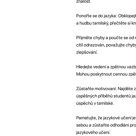
znalost.
Ponořte se do jazyka: Obklopejt
a hudbu tamilský, přečtěte si k
Přijměte chyby a poučte se od n
cítil odrazován, považujte chyby
zlepšování.
Hledejte vedení a zpětnou vazb
Mohou poskytnout cennou zpětn
Zůstaňte motivovaní: Najděte zd
úspěšných příběhů studentů ja
úspěchů v tamilské.
Pamatujte, že jazykové učení je
sebou a zůstaňte odhodláni pr
jazykového učení.