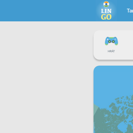
Ta
HRÁT