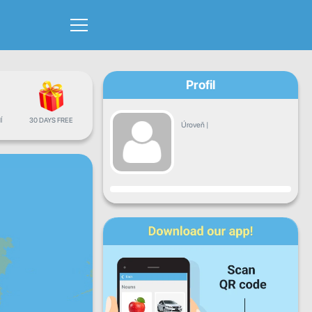
Profil
Í
30 DAYS FREE
Úroveň
|
Pokrok
Po
Út
St
Čt