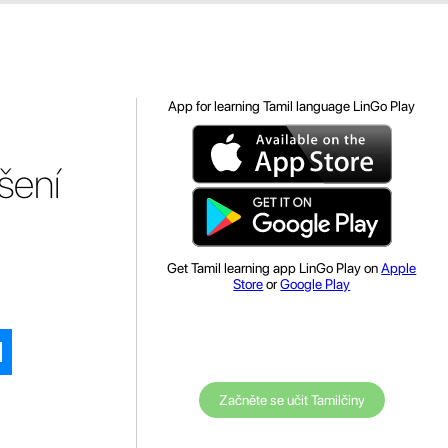
App for learning Tamil language LinGo Play
šení
Get Tamil learning app LinGo Play on
Apple
Store
or
Google Play
Začněte se učit Tamilčiny