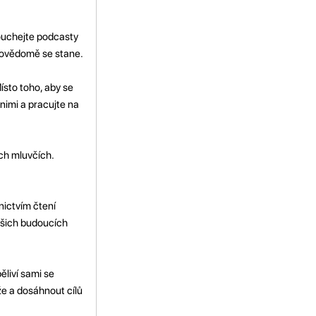
louchejte podcasty
 povědomě se stane.
ísto toho, aby se
 nimi a pracujte na
ch mluvčích.
nictvím čtení
ašich budoucích
ěliví sami se
e a dosáhnout cílů