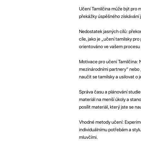
Učení Tamilčina může být pro mn
překážky úspěšného získávání ja
Nedostatek jasných cílů: překon
cíle, jako je „učení tamilsky p
orientováno ve vašem procesu 
Motivace pro učení Tamilčina: N
mezinárodními partnery“ nebo „c
naučit se tamilsky a usilovat o 
Správa času a plánování studie:
materiál na menší úkoly a stan
posílit materiál, který jste se nau
Vhodné metody učení: Experimen
individuálnímu potřebám a stylu 
mluvčími.