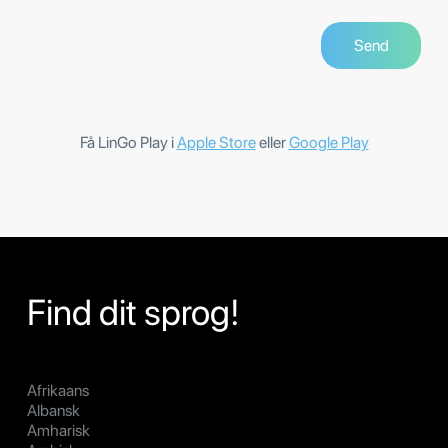
Få LinGo Play i
Apple Store
eller
Google Play
Find dit sprog!
Afrikaans
Albansk
Amharisk