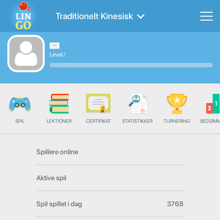
Traditionelt Kinesisk
Level
/
SPIL
LEKTIONER
CERTIFIKAT
STATISTIKKER
TURNERING
BEDØMM
Spillere online
Aktive spil
Spil spillet i dag
3768