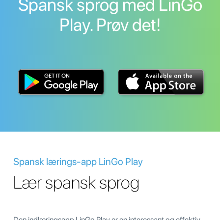
Spansk sprog med LinGo
Play. Prøv det!
Spansk lærings-app LinGo Play
Lær spansk sprog
Den indlæringsapp LinGo Play er en interessant og effektiv