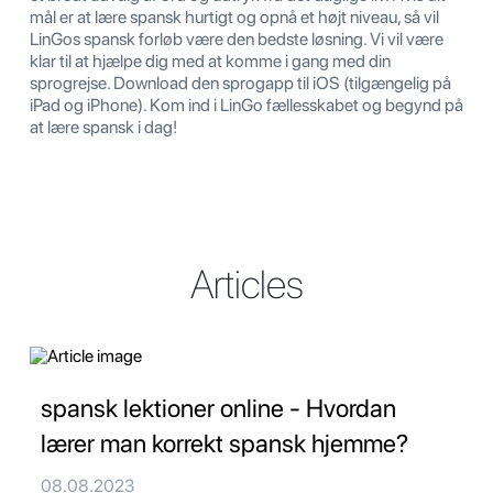
mål er at lære spansk hurtigt og opnå et højt niveau, så vil
LinGos spansk forløb være den bedste løsning. Vi vil være
klar til at hjælpe dig med at komme i gang med din
sprogrejse. Download den sprogapp til iOS (tilgængelig på
iPad og iPhone). Kom ind i LinGo fællesskabet og begynd på
at lære spansk i dag!
Articles
spansk lektioner online - Hvordan
lærer man korrekt spansk hjemme?
08.08.2023