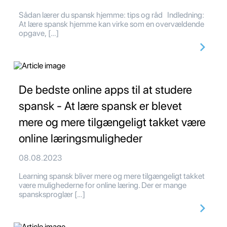
Sådan lærer du spansk hjemme: tips og råd Indledning:
At lære spansk hjemme kan virke som en overvældende
opgave, […]
De bedste online apps til at studere
spansk - At lære spansk er blevet
mere og mere tilgængeligt takket være
online læringsmuligheder
08.08.2023
Learning spansk bliver mere og mere tilgængeligt takket
være mulighederne for online læring. Der er mange
spansksproglær […]