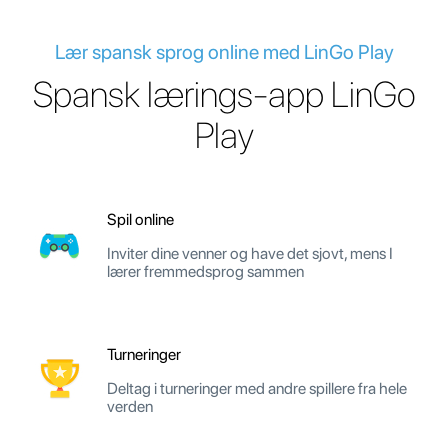
Lær spansk sprog online med LinGo Play
Spansk lærings-app LinGo
Play
Spil online
Inviter dine venner og have det sjovt, mens I
lærer fremmedsprog sammen
Turneringer
Deltag i turneringer med andre spillere fra hele
verden