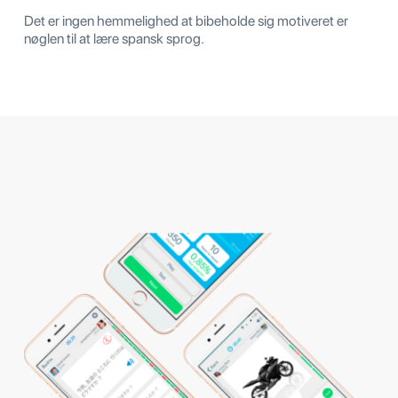
Det er ingen hemmelighed at bibeholde sig motiveret er
nøglen til at lære spansk sprog.