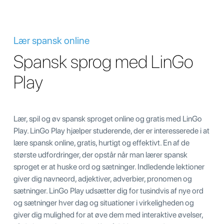
Lær spansk online
Spansk sprog med LinGo
Play
Lær, spil og øv spansk sproget online og gratis med LinGo
Play. LinGo Play hjælper studerende, der er interesserede i at
lære spansk online, gratis, hurtigt og effektivt. En af de
største udfordringer, der opstår når man lærer spansk
sproget er at huske ord og sætninger. Indledende lektioner
giver dig navneord, adjektiver, adverbier, pronomen og
sætninger. LinGo Play udsætter dig for tusindvis af nye ord
og sætninger hver dag og situationer i virkeligheden og
giver dig mulighed for at øve dem med interaktive øvelser,