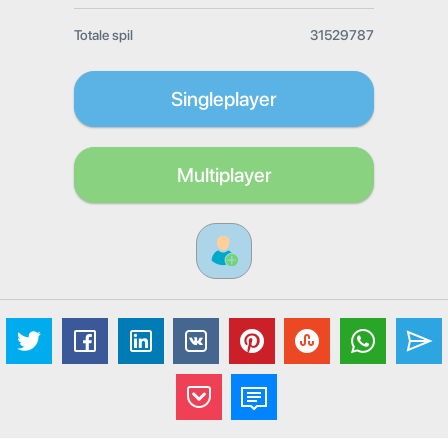
Totale spil
31529787
Singleplayer
Multiplayer