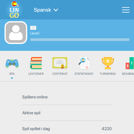
Spansk
Level
/
SPIL
LEKTIONER
CERTIFIKAT
STATISTIKKER
TURNERING
BEDØMM
Spillere online
Aktive spil
Spil spillet i dag
4220