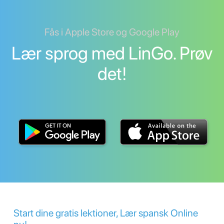
Fås i Apple Store og Google Play
Lær sprog med LinGo. Prøv
det!
Start dine gratis lektioner, Lær spansk Online