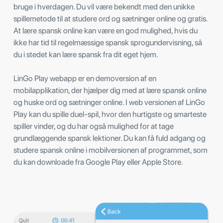
bruge i hverdagen. Du vil være bekendt med den unikke
spillemetode til at studere ord og sætninger online og gratis.
At lære spansk online kan være en god mulighed, hvis du
ikke har tid til regelmæssige spansk sprogundervisning, så
du i stedet kan lære spansk fra dit eget hjem.
LinGo Play webapp er en demoversion af en
mobilapplikation, der hjælper dig med at lære spansk online
og huske ord og sætninger online. I web versionen af LinGo
Play kan du spille duel-spil, hvor den hurtigste og smarteste
spiller vinder, og du har også mulighed for at tage
grundlæggende spansk lektioner. Du kan få fuld adgang og
studere spansk online i mobilversionen af programmet, som
du kan downloade fra Google Play eller Apple Store.