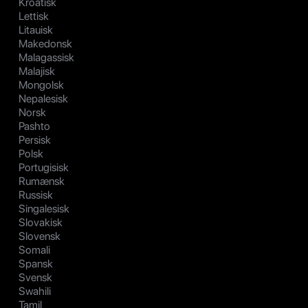
Kroatisk
Lettisk
Litauisk
Makedonsk
Malagassisk
Malajisk
Mongolsk
Nepalesisk
Norsk
Pashto
Persisk
Polsk
Portugisisk
Rumænsk
Russisk
Singalesisk
Slovakisk
Slovensk
Somali
Spansk
Svensk
Swahili
Tamil