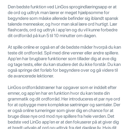
Den bedste funktion ved LinGos sprogindlæringsapp er at
de ord og udtryk man lærer er meget hjælpsomme for
begyndere som måske allerede befinder sig iblandt spansk
talende mennesker, og hvor man skal lære ord hurtigt. Lær
flashcards, ord og udtryk i app'en og du vil kunne forbedre
dit ordforråd på kun 5 til 10 minutter om dagen.
At spille online er også en af de bedste måder hvorpå du kan
teste dit ordforråd. Spil med dine venner eller andre spillere.
App'en har brugbare funktioner som tillader dig at øve dig
og tage tests, eller du kan studere det du ikke forstår. Du kan
også springe det forløb for begyndere over og gå videre til
de avancerede lektioner.
LinGos ordforrådstræner har opgaver som er inddelt efter
emner, og app'en har en funktion hvor du kan teste din
grammatik og dit ordforråd. Her introduceres et par nye ord
for at opbygge mere komplekse sætninger og samtaler. Der
er også online turneringer som giver dig en chance for at
bruge disse nye ord mod nye spillere fra hele verden. Det
bedste ved LinGo app'en er at den fokuserer på at giver dig
et bredt udvalg af ord og udtryk fra det daglige liv. Hvis dit