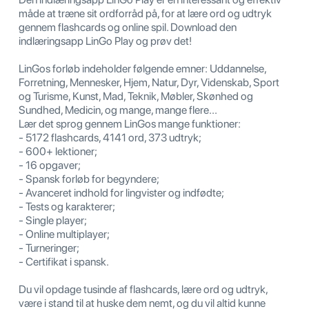
måde at træne sit ordforråd på, for at lære ord og udtryk
gennem flashcards og online spil. Download den
indlæringsapp LinGo Play og prøv det!
LinGos forløb indeholder følgende emner: Uddannelse,
Forretning, Mennesker, Hjem, Natur, Dyr, Videnskab, Sport
og Turisme, Kunst, Mad, Teknik, Møbler, Skønhed og
Sundhed, Medicin, og mange, mange flere...
Lær det sprog gennem LinGos mange funktioner:
- 5172 flashcards, 4141 ord, 373 udtryk;
- 600+ lektioner;
- 16 opgaver;
- Spansk forløb for begyndere;
- Avanceret indhold for lingvister og indfødte;
- Tests og karakterer;
- Single player;
- Online multiplayer;
- Turneringer;
- Certifikat i spansk.
Du vil opdage tusinde af flashcards, lære ord og udtryk,
være i stand til at huske dem nemt, og du vil altid kunne