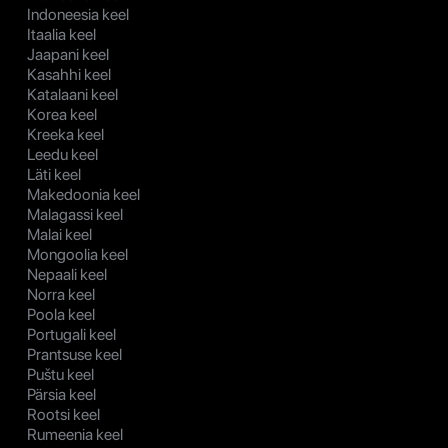
Indoneesia keel
Itaalia keel
Jaapani keel
Kasahhi keel
Katalaani keel
Korea keel
Kreeka keel
Leedu keel
Läti keel
Makedoonia keel
Malagassi keel
Malai keel
Mongoolia keel
Nepaali keel
Norra keel
Poola keel
Portugali keel
Prantsuse keel
Puštu keel
Pärsia keel
Rootsi keel
Rumeenia keel