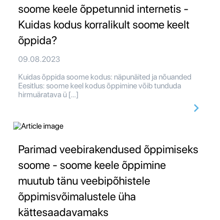
soome keele õppetunnid internetis -
Kuidas kodus korralikult soome keelt
õppida?
09.08.2023
Kuidas õppida soome kodus: näpunäited ja nõuanded
Eesitlus: soome keel kodus õppimine võib tunduda
hirmuäratava ü […]
Parimad veebirakendused õppimiseks
soome - soome keele õppimine
muutub tänu veebipõhistele
õppimisvõimalustele üha
kättesaadavamaks