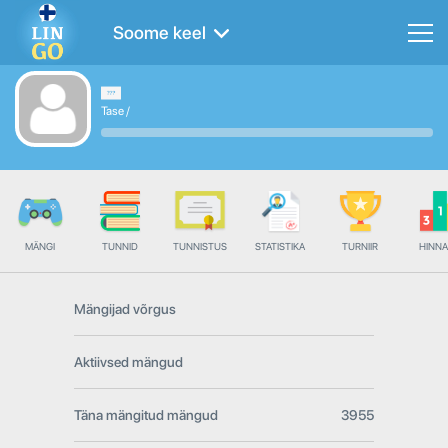
Soome keel
Tase
/
MÄNGI
TUNNID
TUNNISTUS
STATISTIKA
TURNIIR
HINN
Mängijad võrgus
Aktiivsed mängud
Täna mängitud mängud
3955