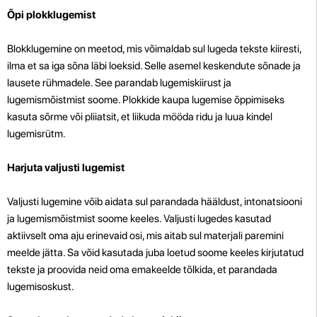
Õpi plokklugemist
Blokklugemine on meetod, mis võimaldab sul lugeda tekste kiiresti,
ilma et sa iga sõna läbi loeksid. Selle asemel keskendute sõnade ja
lausete rühmadele. See parandab lugemiskiirust ja
lugemismõistmist soome. Plokkide kaupa lugemise õppimiseks
kasuta sõrme või pliiatsit, et liikuda mööda ridu ja luua kindel
lugemisrütm.
Harjuta valjusti lugemist
Valjusti lugemine võib aidata sul parandada hääldust, intonatsiooni
ja lugemismõistmist soome keeles. Valjusti lugedes kasutad
aktiivselt oma aju erinevaid osi, mis aitab sul materjali paremini
meelde jätta. Sa võid kasutada juba loetud soome keeles kirjutatud
tekste ja proovida neid oma emakeelde tõlkida, et parandada
lugemisoskust.