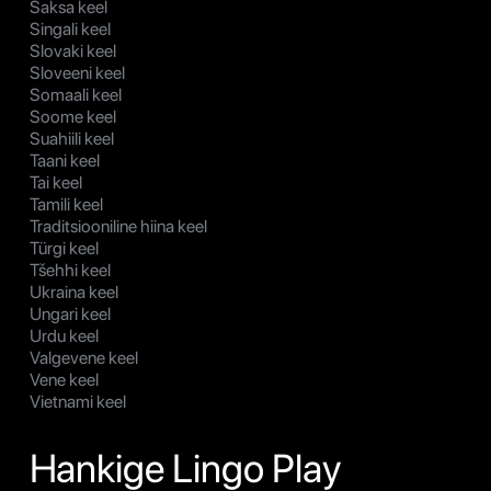
Saksa keel
Singali keel
Slovaki keel
Sloveeni keel
Somaali keel
Soome keel
Suahiili keel
Taani keel
Tai keel
Tamili keel
Traditsiooniline hiina keel
Türgi keel
Tšehhi keel
Ukraina keel
Ungari keel
Urdu keel
Valgevene keel
Vene keel
Vietnami keel
Hankige Lingo Play