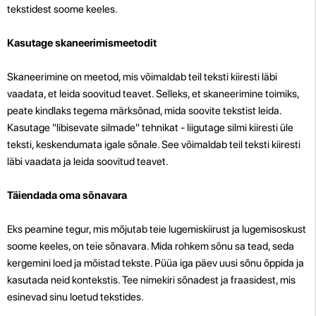
tekstidest soome keeles.
Kasutage skaneerimismeetodit
Skaneerimine on meetod, mis võimaldab teil teksti kiiresti läbi
vaadata, et leida soovitud teavet. Selleks, et skaneerimine toimiks,
peate kindlaks tegema märksõnad, mida soovite tekstist leida.
Kasutage "libisevate silmade" tehnikat - liigutage silmi kiiresti üle
teksti, keskendumata igale sõnale. See võimaldab teil teksti kiiresti
läbi vaadata ja leida soovitud teavet.
Täiendada oma sõnavara
Eks peamine tegur, mis mõjutab teie lugemiskiirust ja lugemisoskust
soome keeles, on teie sõnavara. Mida rohkem sõnu sa tead, seda
kergemini loed ja mõistad tekste. Püüa iga päev uusi sõnu õppida ja
kasutada neid kontekstis. Tee nimekiri sõnadest ja fraasidest, mis
esinevad sinu loetud tekstides.