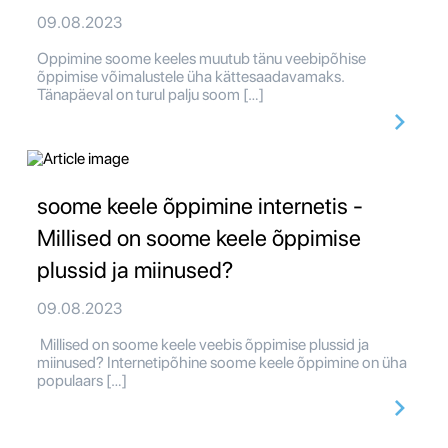
09.08.2023
Oppimine soome keeles muutub tänu veebipõhise
õppimise võimalustele üha kättesaadavamaks.
Tänapäeval on turul palju soom […]
soome keele õppimine internetis -
Millised on soome keele õppimise
plussid ja miinused?
09.08.2023
Millised on soome keele veebis õppimise plussid ja
miinused? Internetipõhine soome keele õppimine on üha
populaars […]