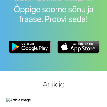
Õppige soome sõnu ja
fraase. Proovi seda!
Artiklid