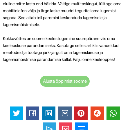
oluline mitte lasta end häirida. Vältige multitaskingut, lülitage oma
mobiiltelefon välja ja ärge laske muudel teguritel oma lugemist
segada. See aitab teil paremini keskenduda lugemisele ja
lugemismõistmisele.
Kokkuvõttes on soome keeles lugemine suurepärane viis oma
keeleoskuse parandamiseks. Kasutage selles artiklis vaadeldud
meetodeid ja töötage järk-järgult oma lugemiskiiruse ja
lugemismõistmise parandamise kallal. Palju õnne keeleõppes!
Alusta õppimist soome