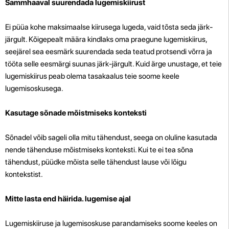
Sammhaaval suurendada lugemiskiirust
Ei püüa kohe maksimaalse kiirusega lugeda, vaid tõsta seda järk-
järgult. Kõigepealt määra kindlaks oma praegune lugemiskiirus,
seejärel sea eesmärk suurendada seda teatud protsendi võrra ja
tööta selle eesmärgi suunas järk-järgult. Kuid ärge unustage, et teie
lugemiskiirus peab olema tasakaalus teie soome keele
lugemisoskusega.
Kasutage sõnade mõistmiseks konteksti
Sõnadel võib sageli olla mitu tähendust, seega on oluline kasutada
nende tähenduse mõistmiseks konteksti. Kui te ei tea sõna
tähendust, püüdke mõista selle tähendust lause või lõigu
kontekstist.
Mitte lasta end häirida. lugemise ajal
Lugemiskiiruse ja lugemisoskuse parandamiseks soome keeles on