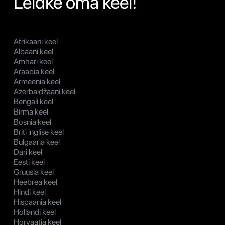
Leidke oma keel!
Afrikaani keel
Albaani keel
Amhari keel
Araabia keel
Armeenia keel
Azerbaidžaani keel
Bengali keel
Birma keel
Bosnia keel
Briti inglise keel
Bulgaaria keel
Dari keel
Eesti keel
Gruusia keel
Heebrea keel
Hindi keel
Hispaania keel
Hollandi keel
Horvaatia keel