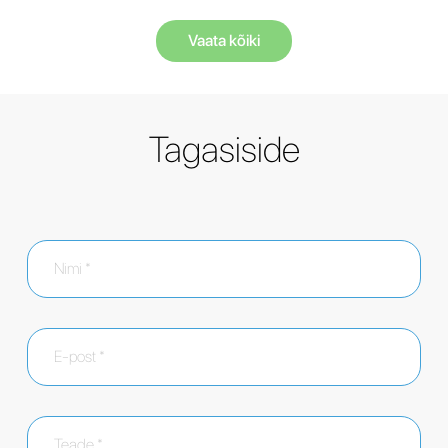
Vaata kõiki
Tagasiside