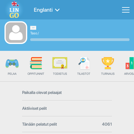
Englanti
Taso
/
PELAA
OPPITUNNIT
TODISTUS
TILASTOT
TURNAUS
ARVOS
Paikalla olevat pelaajat
Aktiiviset pelit
Tänään pelatut pelit
4061