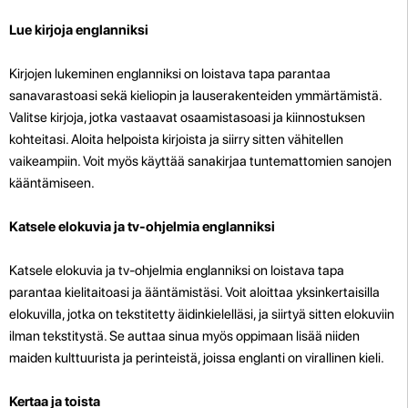
Lue kirjoja englanniksi
Kirjojen lukeminen englanniksi on loistava tapa parantaa
sanavarastoasi sekä kieliopin ja lauserakenteiden ymmärtämistä.
Valitse kirjoja, jotka vastaavat osaamistasoasi ja kiinnostuksen
kohteitasi. Aloita helpoista kirjoista ja siirry sitten vähitellen
vaikeampiin. Voit myös käyttää sanakirjaa tuntemattomien sanojen
kääntämiseen.
Katsele elokuvia ja tv-ohjelmia englanniksi
Katsele elokuvia ja tv-ohjelmia englanniksi on loistava tapa
parantaa kielitaitoasi ja ääntämistäsi. Voit aloittaa yksinkertaisilla
elokuvilla, jotka on tekstitetty äidinkielelläsi, ja siirtyä sitten elokuviin
ilman tekstitystä. Se auttaa sinua myös oppimaan lisää niiden
maiden kulttuurista ja perinteistä, joissa englanti on virallinen kieli.
Kertaa ja toista