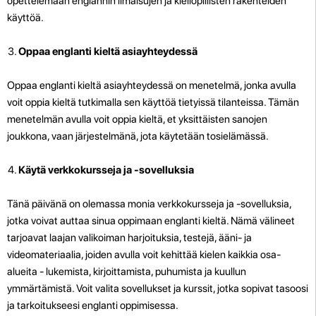
opettelemaan englannin ilmaisujen ja kieliopillisten rakenteiden
käyttöä.
Oppaa englanti kieltä asiayhteydessä
Oppaa englanti kieltä asiayhteydessä on menetelmä, jonka avulla
voit oppia kieltä tutkimalla sen käyttöä tietyissä tilanteissa. Tämän
menetelmän avulla voit oppia kieltä, et yksittäisten sanojen
joukkona, vaan järjestelmänä, jota käytetään tosielämässä.
Käytä verkkokursseja ja -sovelluksia
Tänä päivänä on olemassa monia verkkokursseja ja -sovelluksia,
jotka voivat auttaa sinua oppimaan englanti kieltä. Nämä välineet
tarjoavat laajan valikoiman harjoituksia, testejä, ääni- ja
videomateriaalia, joiden avulla voit kehittää kielen kaikkia osa-
alueita - lukemista, kirjoittamista, puhumista ja kuullun
ymmärtämistä. Voit valita sovellukset ja kurssit, jotka sopivat tasoosi
ja tarkoitukseesi englanti oppimisessa.