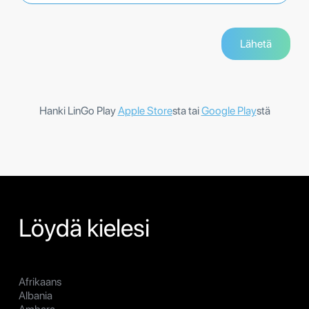
Hanki LinGo Play
Apple Store
sta tai
Google Play
stä
Löydä kielesi
Afrikaans
Albania