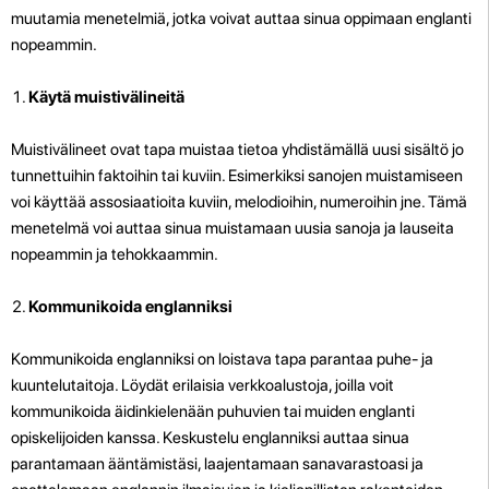
muutamia menetelmiä, jotka voivat auttaa sinua oppimaan englanti
nopeammin.
Käytä muistivälineitä
Muistivälineet ovat tapa muistaa tietoa yhdistämällä uusi sisältö jo
tunnettuihin faktoihin tai kuviin. Esimerkiksi sanojen muistamiseen
voi käyttää assosiaatioita kuviin, melodioihin, numeroihin jne. Tämä
menetelmä voi auttaa sinua muistamaan uusia sanoja ja lauseita
nopeammin ja tehokkaammin.
Kommunikoida englanniksi
Kommunikoida englanniksi on loistava tapa parantaa puhe- ja
kuuntelutaitoja. Löydät erilaisia verkkoalustoja, joilla voit
kommunikoida äidinkielenään puhuvien tai muiden englanti
opiskelijoiden kanssa. Keskustelu englanniksi auttaa sinua
parantamaan ääntämistäsi, laajentamaan sanavarastoasi ja