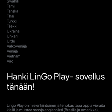
Swahili
Tamil
Tanska
Thai
Turkki
Tšekki
Ukraina
Unkari
Urdu
Valkovenäjä
Venäjä
Vietnam
Viro
Hanki LinGo Play- sovellus
tänään!
Lingo Play on mielenkiintoinen ja tehokas tapa oppia vieraita
kieliä ja muistaa sanoja englanniksi (Brasilia ja Amerikka),