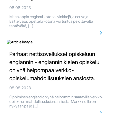
08.08.2023
Miten oppia englanti kotona: vinkkejä ja neuvoja
Esittelyssä: opettelu kotona voi tuntua pelottavalta
tehtävältä, […]
Parhaat nettisovellukset opiskeluun
englannin - englannin kielen opiskelu
on yhä helpompaa verkko-
opiskelumahdollisuuksien ansiosta.
08.08.2023
Oppiminen englanti on yhä helpommin saatavilla verkko-
opiskelun mahdollisuuksien ansiosta. Markkinoilla on
nykyään paljo […]