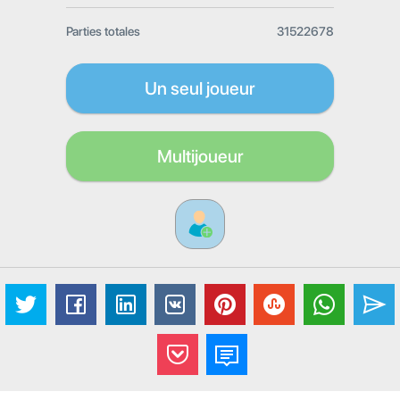
Parties totales
31522678
Un seul joueur
Multijoueur