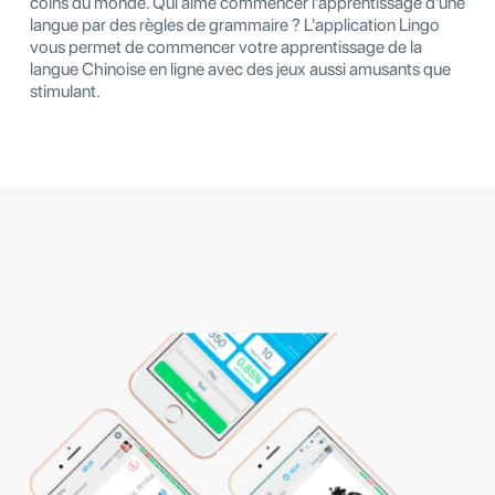
coins du monde. Qui aime commencer l'apprentissage d'une
langue par des règles de grammaire ? L'application Lingo
vous permet de commencer votre apprentissage de la
langue Chinoise en ligne avec des jeux aussi amusants que
stimulant.