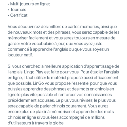
‣ Multi joueurs en ligne;
‣ Tournois
‣ Certificat
Vous découvrirez des milliers de cartes mémories, ainsi que
de nouveaux mots et des phrases, vous serez capable de les
mémoriser facilement et vous serez toujours en mesure de
garder votre vocabulaire à jour, que vous ayez juste
commencé à apprendre l'anglais ou que vous soyez un
locuteur natif.
Si vous cherchez la meilleure application d'apprentissage de
l'anglais, Lingo Play est faite pour vous !Pour étudier l'anglais
en ligne, il faut utiliser le matériel proposé aussi efficacement
que possible. LinGo vous propose l'essentiel pour que vous
puissiez apprendre des phrases et des mots en chinois en
ligne le plus vite possible et renforcer vos connaissances
précédemment acquises. Le plus vous révisez, le plus vous
serez capable de parler chinois courament. Vous aurez
encore plus de plaisir à mémoriser et apprendre des mots
chinois en ligne si vous êtes accompagné de millions
d'utilisateurs à travers le globe.