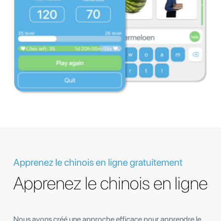
Apprenez le chinois en ligne gratuitement
Apprenez le chinois en ligne
Nous avons créé une approche efficace pour apprendre le