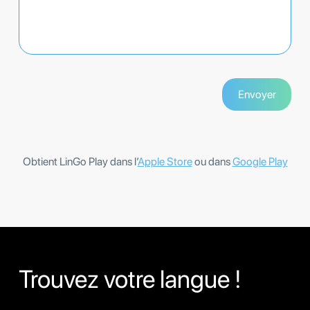
Obtient LinGo Play dans l’
Apple Store
ou dans
Google Play
Trouvez votre langue !