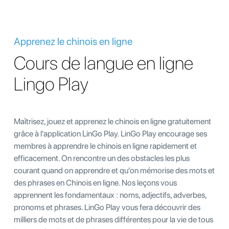
Apprenez le chinois en ligne
Cours de langue en ligne
Lingo Play
Maîtrisez, jouez et apprenez le chinois en ligne gratuitement
grâce à l'application LinGo Play. LinGo Play encourage ses
membres à apprendre le chinois en ligne rapidement et
efficacement. On rencontre un des obstacles les plus
courant quand on apprendre et qu'on mémorise des mots et
des phrases en Chinois en ligne. Nos leçons vous
apprennent les fondamentaux : noms, adjectifs, adverbes,
pronoms et phrases. LinGo Play vous fera découvrir des
milliers de mots et de phrases différentes pour la vie de tous