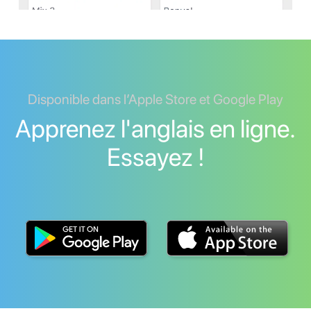
Disponible dans l’Apple Store et Google Play
Apprenez l'anglais en ligne.
Essayez !