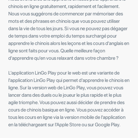
chinois en ligne gratuitement, rapidement et facilement.
Nous vous suggérons de commencer par mémoriser des
mots et des phrases en chinois que vous pouvez utiliser
dans la vie de tous les jours. Si vous ne pouvez pas dégager
de temps dans votre emploi du temps surchargé pour
apprendre le chinois alors les leçons et les cours d'anglais en
ligne sont faits pour vous. Quelle meilleure façon
d'apprendre qu'en vous relaxant dans votre chambre ?
L'application LinGo Play pour le web est une variante de
l'application LinGo Play qui permet d'apprendre le chinois en
ligne. Sur la version web de LinGo Play, vous pouvez vous
lancer dans des duels ou le joueur le plus rapide et le plus
agile triomphe. Vous pouvez aussi décider de prendre des
cours de chinois basique en ligne. Vous pouvez accéder à
tous les cours en ligne via la version mobile de l'application
en la téléchargeant sur l'Apple Store ou sur Google Play.