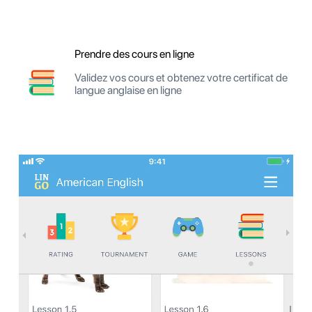
Prendre des cours en ligne
Validez vos cours et obtenez votre certificat de
langue anglaise en ligne