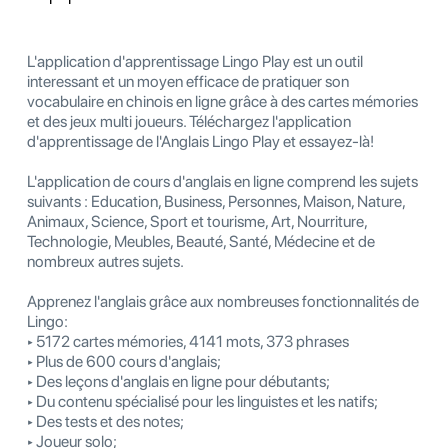
L'application d'apprentissage Lingo Play est un outil
interessant et un moyen efficace de pratiquer son
vocabulaire en chinois en ligne grâce à des cartes mémories
et des jeux multi joueurs. Téléchargez l'application
d'apprentissage de l'Anglais Lingo Play et essayez-là!
L'application de cours d'anglais en ligne comprend les sujets
suivants : Education, Business, Personnes, Maison, Nature,
Animaux, Science, Sport et tourisme, Art, Nourriture,
Technologie, Meubles, Beauté, Santé, Médecine et de
nombreux autres sujets.
Apprenez l'anglais grâce aux nombreuses fonctionnalités de
Lingo:
‣ 5172 cartes mémories, 4141 mots, 373 phrases
‣ Plus de 600 cours d'anglais;
‣ Des leçons d'anglais en ligne pour débutants;
‣ Du contenu spécialisé pour les linguistes et les natifs;
‣ Des tests et des notes;
‣ Joueur solo;