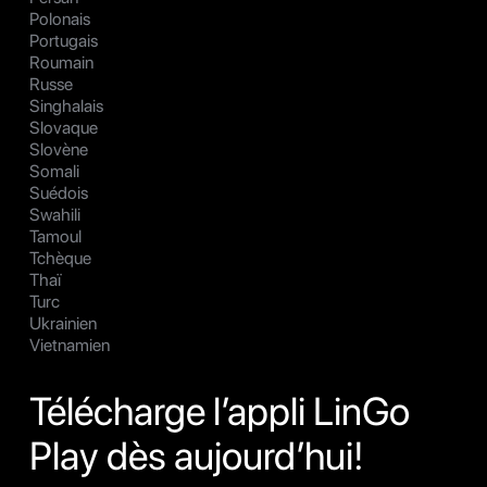
Polonais
Portugais
Roumain
Russe
Singhalais
Slovaque
Slovène
Somali
Suédois
Swahili
Tamoul
Tchèque
Thaï
Turc
Ukrainien
Vietnamien
Télécharge l’appli LinGo
Play dès aujourd’hui!