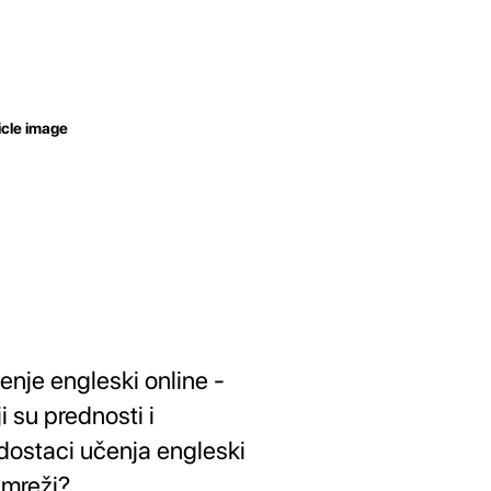
enje engleski online -
i su prednosti i
dostaci učenja engleski
 mreži?