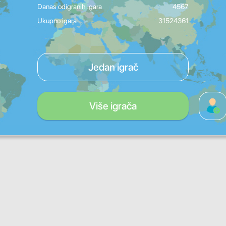
Danas odigranih igara
4567
Ukupno igara
31524361
Jedan igrač
Više igrača