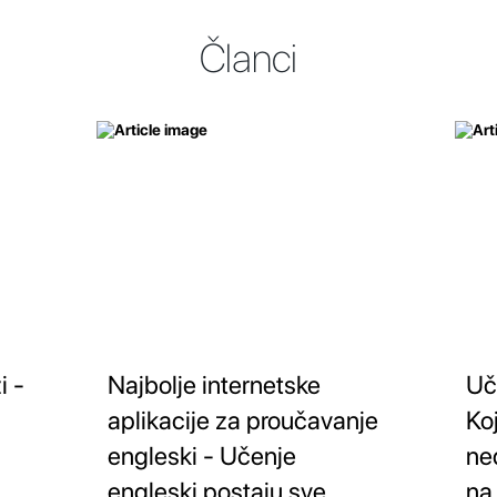
Članci
i -
Najbolje internetske
Uč
aplikacije za proučavanje
Koj
engleski - Učenje
ne
engleski postaju sve
na