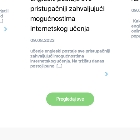
pristupačniji zahvaljujući
09.
eti i
od
mogućnostima
…]
Kakv
engl
internetskog učenja
onli
popu
09.08.2023
učenje engleski postaje sve pristupačniji
zahvaljujući mogućnostima
internetskog učenja. Na tržištu danas
postoji puno […]
Pregledaj sve