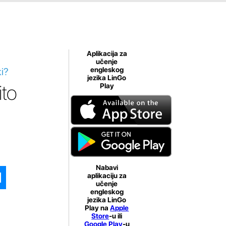
Aplikacija za
učenje
ki?
engleskog
jezika LinGo
ito
Play
Nabavi
aplikaciju za
učenje
engleskog
jezika LinGo
Play na
Apple
Store
-u ili
Google Play
-u