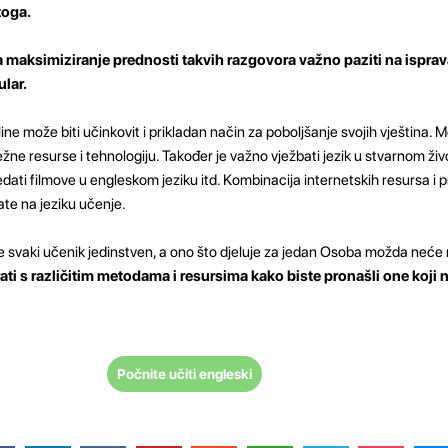
toga.
a maksimiziranje prednosti takvih razgovora važno paziti na isprav
lar.
ine može biti učinkovit i prikladan način za poboljšanje svojih vještina.
žne resurse i tehnologiju. Također je važno vježbati jezik u stvarnom živ
ledati filmove u engleskom jeziku itd. Kombinacija internetskih resursa i 
ate na jeziku učenje.
e svaki učenik jedinstven, a ono što djeluje za jedan Osoba možda neće r
ti s različitim metodama i resursima kako biste pronašli one koji n
Počnite učiti engleski