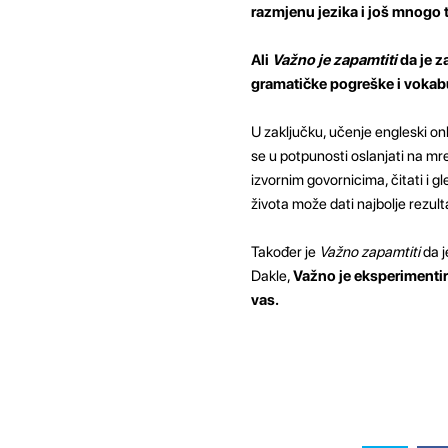
razmjenu jezika i još mnogo 
Ali
Važno je zapamtiti
da je z
gramatičke pogreške i vokabu
U zaključku, učenje engleski onl
se u potpunosti oslanjati na mre
izvornim govornicima, čitati i g
života može dati najbolje rezult
Također je
Važno zapamtiti
da j
Dakle,
Važno je eksperimentira
vas.