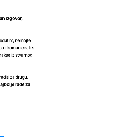
an izgovor,
 Međutim, nemojte
otu, komunicirati s
prakse iz stvarnog
aditi za drugu.
ajbolje rade za