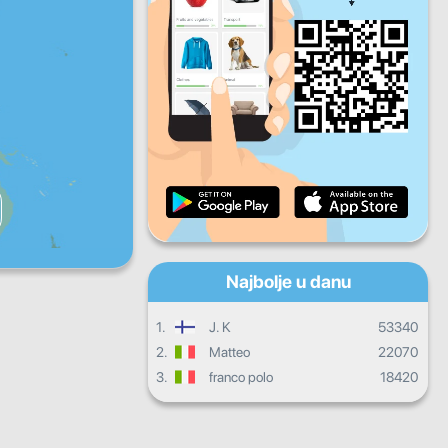
Pet
Sub
Ned
Dnevni progres
Mjesečni progres
Certifikat
Ukupni progres
Najbolje u danu
1.
J. K
53340
2.
Matteo
22070
3.
franco polo
18420