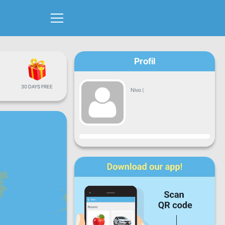
Profil
30 DAYS FREE
Nivo
|
Napredak
Pon
Uto
Sri
Čet