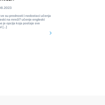
08.2023
e su prednosti i nedostaci učenja
eski na mreži? učenje engleski
ne je opcija koja postaje sve
l […]