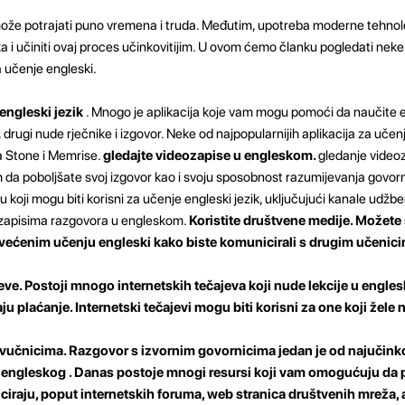
 može potrajati puno vremena i truda. Međutim, upotreba moderne tehnol
ka i učiniti ovaj proces učinkovitijim. U ovom ćemo članku pogledati neke 
a učenje engleski.
 engleski jezik
. Mnogo je aplikacija koje vam mogu pomoći da naučite en
drugi nude rječnike i izgovor. Neke od najpopularnijih aplikacija za učen
a Stone i Memrise.
gledajte videozapise u engleskom.
gledanje video
 poboljšate svoj izgovor kao i svoju sposobnost razumijevanja govorno
oji mogu biti korisni za učenje engleski jezik, uključujući kanale udžbe
eozapisima razgovora u engleskom.
Koristite društvene medije. Možete 
ećenim učenju engleski kako biste komunicirali s drugim učenicima
jeve.
Postoji mnogo internetskih tečajeva koji nude lekcije u engle
ju plaćanje. Internetski tečajevi mogu biti korisni za one koji žele 
zvučnicima.
Razgovor s izvornim govornicima jedan je od najučinko
a engleskog . Danas postoje mnogi resursi koji vam omogućuju da
iraju, poput internetskih foruma, web stranica društvenih mreža, a