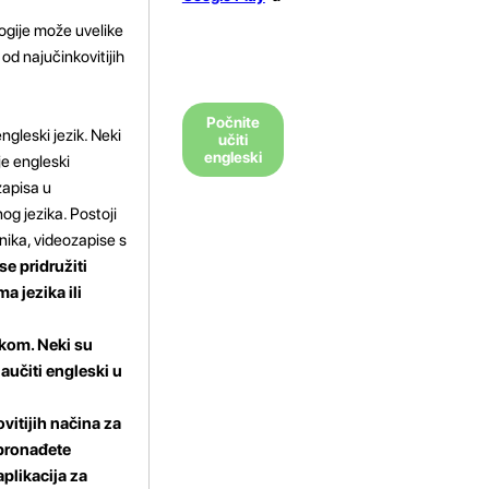
ogije može uvelike
od najučinkovitijih
Počnite
gleski jezik. Neki
učiti
engleski
je engleski
zapisa u
g jezika. Postoji
nika, videozapise s
se pridružiti
 jezika ili
skom. Neki su
naučiti engleski u
vitijih načina za
 pronađete
plikacija za