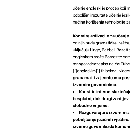
učenje engleski je proces koji
poboljšati rezultate učenja jezi
načina korištenja tehnologije z
Koristite aplikacije za učenje
od njih nude gramatičke vježbe, 
uključuju Lingo, Babbel, Rosett
engleskom može Pomozite vam da
mnogo videozapisa na YouTubeu k
[[[engleskim]]] titlovima i vid
grupama ili zajednicama posv
izvornim govornicima.
Koristite internetske teča
besplatni, dok drugi zahtijeva
slobodno vrijeme.
Razgovarajte s izvornim 
poboljšanje jezičnih vještin
izvorne govornike da komunic