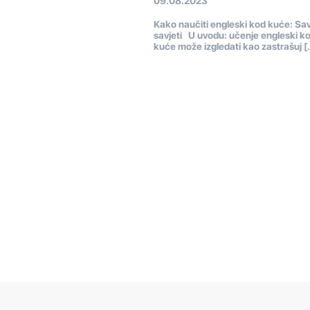
09.08.2023
Kako naučiti engleski kod kuće: Savj
savjeti U uvodu: učenje engleski k
kuće može izgledati kao zastrašuj [