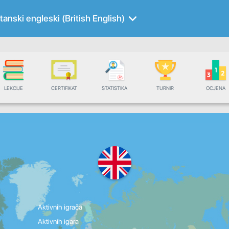
itanski engleski (British English)
LEKCIJE
CERTIFIKAT
STATISTIKA
TURNIR
OCJENA
Aktivnih igrača
Aktivnih igara