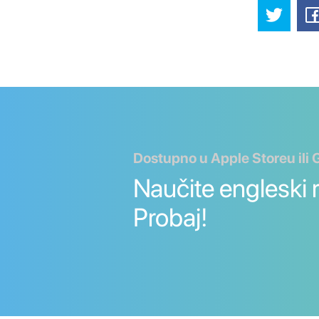
Dostupno u Apple Storeu ili 
Naučite engleski ri
Probaj!