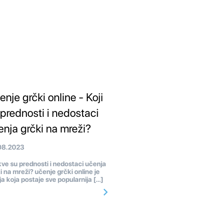
nje grčki online - Koji
 prednosti i nedostaci
enja grčki na mreži?
08.2023
e su prednosti i nedostaci učenja
i na mreži? učenje grčki online je
ja koja postaje sve popularnija […]