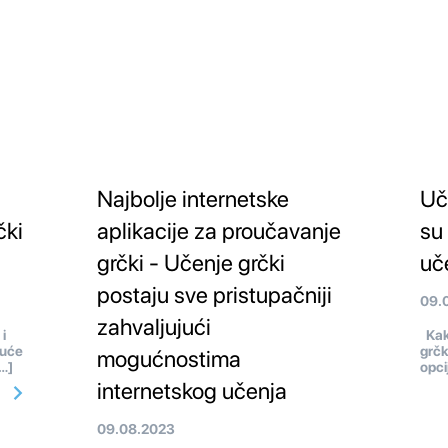
Najbolje internetske
Uče
čki
aplikacije za proučavanje
su
grčki - Učenje grčki
uč
postaju sve pristupačniji
09.
zahvaljujući
i
Kakv
kuće
grčk
mogućnostima
[…]
opci
internetskog učenja
09.08.2023