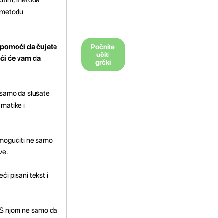
i metodu
m pomoći da čujete
Počnite
učiti
moći će vam da
grčki
e samo da slušate
amatike i
 omogućiti ne samo
ve.
ći pisani tekst i
. S njom ne samo da