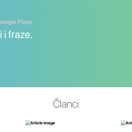
Google Playu
 i fraze.
Članci