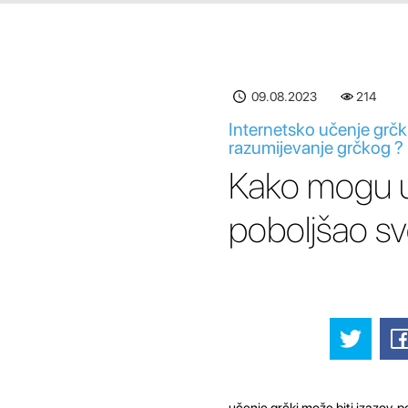
09.08.2023
214
Internetsko učenje grčk
razumijevanje grčkog ?
Kako mogu upo
poboljšao sv
učenje grčki može biti izazov,