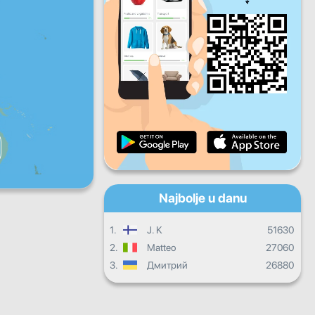
Pet
Sub
Ned
Dnevni progres
Mjesečni progres
Certifikat
Ukupni progres
Najbolje u danu
1.
J. K
51630
2.
Matteo
27060
3.
Дмитрий
26880