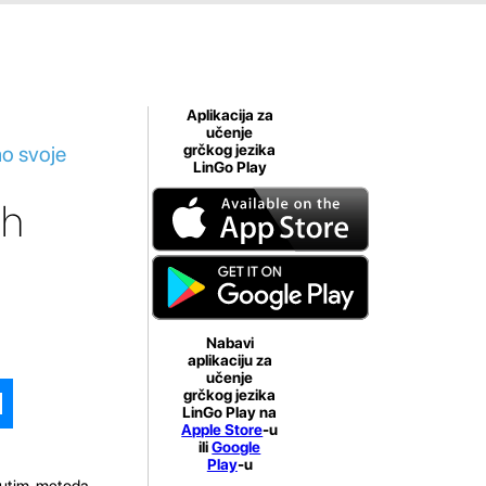
Aplikacija za
učenje
ao svoje
grčkog jezika
LinGo Play
ih
Nabavi
aplikaciju za
učenje
grčkog jezika
LinGo Play na
Apple Store
-u
ili
Google
Play
-u
đutim, metoda