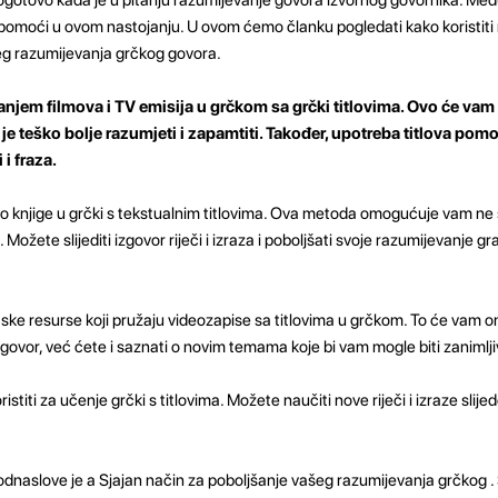
 pomoći u ovom nastojanju. U ovom ćemo članku pogledati kako koristit
eg razumijevanja grčkog govora.
anjem filmova i TV emisija u grčkom sa grčki titlovima. Ovo će va
vam je teško bolje razumjeti i zapamtiti. Također, upotreba titlova po
 i fraza.
udio knjige u grčki s tekstualnim titlovima. Ova metoda omogućuje vam n
t. Možete slijediti izgovor riječi i izraza i poboljšati svoje razumijevanje gr
etske resurse koji pružaju videozapise sa titlovima u grčkom. To će vam
zgovor, već ćete i saznati o novim temama koje bi vam mogle biti zanimlji
stiti za učenje grčki s titlovima. Možete naučiti nove riječi i izraze slijede
naslove je a Sjajan način za poboljšanje vašeg razumijevanja grčkog 