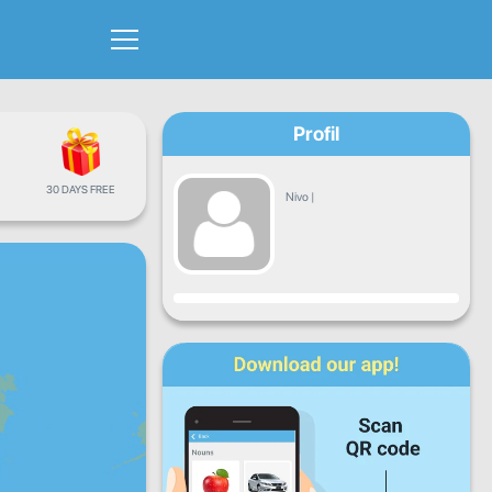
Profil
30 DAYS FREE
Nivo
|
Napredak
Pon
Uto
Sri
Čet