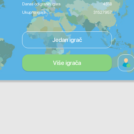
Danas odigranih igara
4318
Ukupno igara
31527957
Jedan igrač
Više igrača