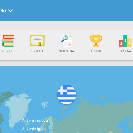
čki
LEKCIJE
CERTIFIKAT
STATISTIKA
TURNIR
OCJENA
Aktivnih igrača
Aktivnih igara