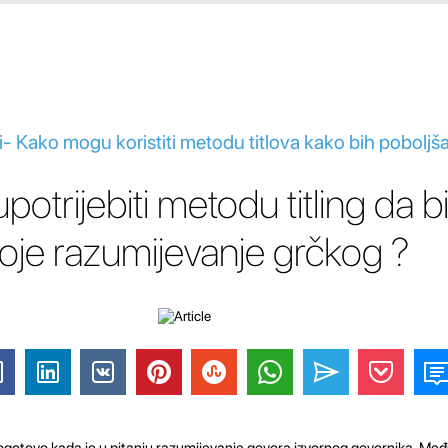
i- Kako mogu koristiti metodu titlova kako bih poboljš
trijebiti metodu titling da b
oje razumijevanje grčkog ?
 pogotovo kada je u pitanju razumijevanje govora izvornog govornika. Me