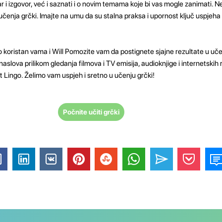
 i izgovor, već i saznati i o novim temama koje bi vas mogle zanimati. Ne 
 učenja grčki. Imajte na umu da su stalna praksa i upornost ključ uspjeha
 koristan vama i Will Pomozite vam da postignete sjajne rezultate u uče
aslova prilikom gledanja filmova i TV emisija, audioknjige i internetskih r
t Lingo. Želimo vam uspjeh i sretno u učenju grčki!
Počnite učiti grčki