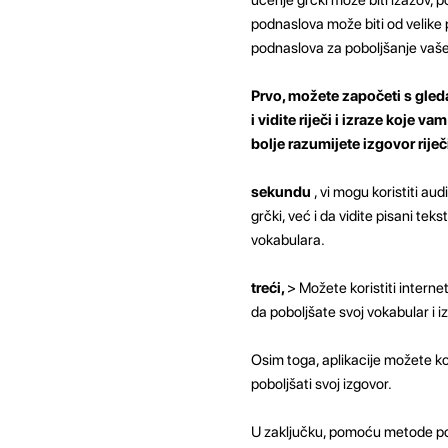
podnaslova može biti od velike
podnaslova za poboljšanje vaš
Prvo, možete započeti s gled
i vidite riječi i izraze koje 
bolje razumijete izgovor riječi
sekundu
, vi mogu koristiti a
grčki, već i da vidite pisani teks
vokabulara.
treći,
> Možete koristiti intern
da poboljšate svoj vokabular i i
Osim toga, aplikacije možete kori
poboljšati svoj izgovor.
U zaključku, pomoću metode pod