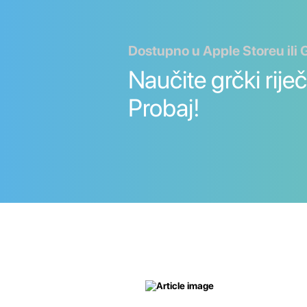
Dostupno u Apple Storeu ili 
Naučite grčki riječi
Probaj!