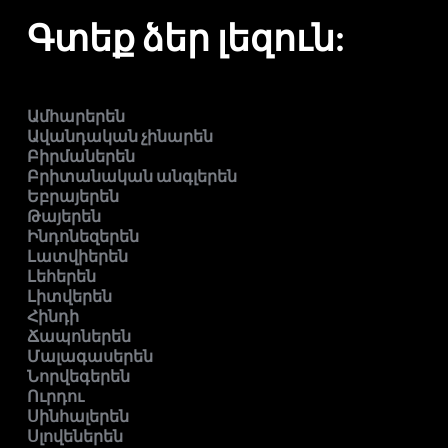
Գտեք ձեր լեզուն:
Ամհարերեն
Ավանդական չինարեն
Բիրմաներեն
Բրիտանական անգլերեն
Եբրայերեն
Թայերեն
Ինդոնեզերեն
Լատվիերեն
Լեհերեն
Լիտվերեն
Հինդի
Ճապոներեն
Մալագասերեն
Նորվեգերեն
Ուրդու
Սինհալերեն
Սլովեներեն