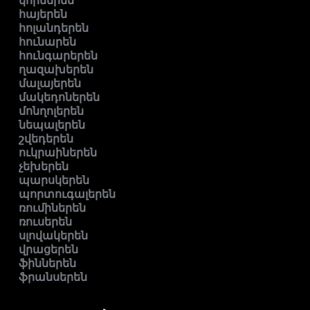
կորեերեն
հայերեն
հոլանդերեն
հունարեն
հունգարերեն
ղազախերեն
մալայերեն
մակեդոներեն
մոնղոլերեն
նեպալերեն
շվեդերեն
ուկրաիներեն
չեխերեն
պարսկերեն
պորտուգալերեն
ռումիներեն
ռուսերեն
սլովակերեն
վրացերեն
ֆիններեն
ֆրանսերեն