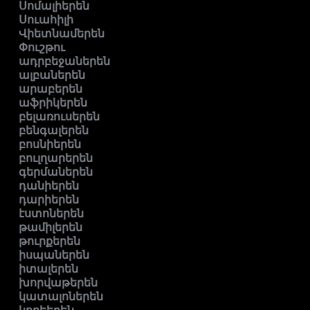
Սոմալիերեն
Սուահիլի
Վիետնամերեն
Փուշթու
ադրբեջաներեն
ալբաներեն
արաբերեն
աֆրիկերեն
բելառուսերեն
բենգալերեն
բոսնիերեն
բուլղարերեն
գերմաներեն
դանիերեն
դարիերեն
էստոներեն
թամիլերեն
թուրքերեն
իսպաներեն
իտալերեն
խորվաթերեն
կատալոներեն