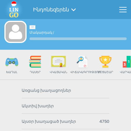
Ինդոնեզերեն
Մակարդակ
/
ԽԱՂԱԼ
ԴԱՍԵՐ
ՎԿԱՅԱԿԱՆ
ՎԻՃԱԿԱԳՐՈՒԹՅՈՒՆ
ՄՐՑԱՇԱՐ
ՎԱՐԿԱ
Առցանց խաղացողներ
Ակտիվ խաղեր
Այսօր խաղացած խաղեր
4750