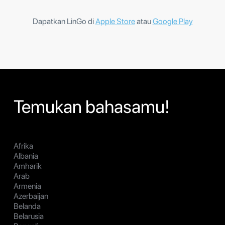
Dapatkan LinGo di
Apple Store
atau
Google Play
Temukan bahasamu!
Afrika
Albania
Amharik
Arab
Armenia
Azerbaijan
Belanda
Belarusia