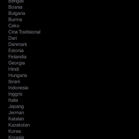
Bengali
Bosnia
Bulgaria
Burma
Ceko
Cina Tradisional
Dari
Denmark
Estonia
Finlandia
Georgia
Hindi
Hungaria
Ibrani
Indonesia
Inggris
Italia
Jepang
Jerman
Katalan
Kazakstan
Korea
Kroasia