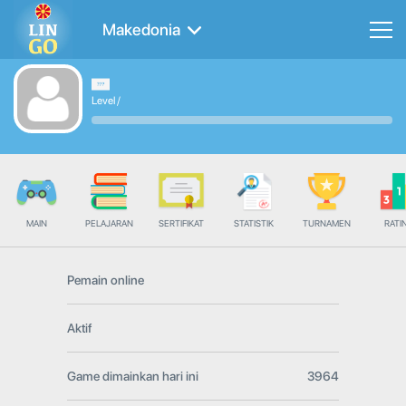
Makedonia
Level
/
MAIN
PELAJARAN
SERTIFIKAT
STATISTIK
TURNAMEN
RATI
Pemain online
Aktif
Game dimainkan hari ini
3964