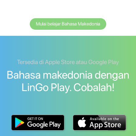
Mulai belajar Bahasa Makedonia
Tersedia di Apple Store atau Google Play
Bahasa makedonia dengan
LinGo Play. Cobalah!