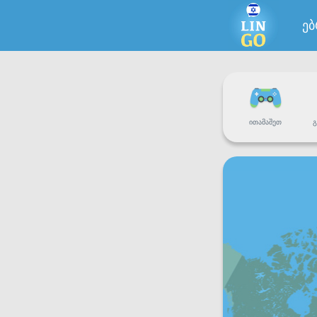
ე
ᲘᲗᲐᲛᲐᲨᲔᲗ
Გ