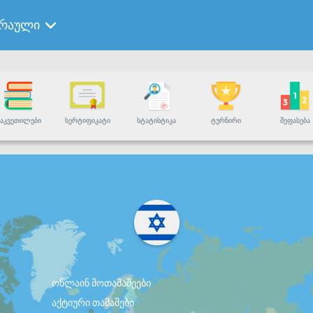
ბრაული
ᲐᲙᲕᲔᲗᲘᲚᲔᲑᲘ
ᲡᲔᲠᲢᲘᲤᲘᲙᲐᲢᲘ
ᲡᲢᲐᲢᲘᲡᲢᲘᲙᲐ
ᲢᲣᲠᲜᲘᲠᲘ
ᲨᲔᲤᲐᲡᲔᲑᲐ
ონლაინ მოთამაშეები
აქტიური თამაშები