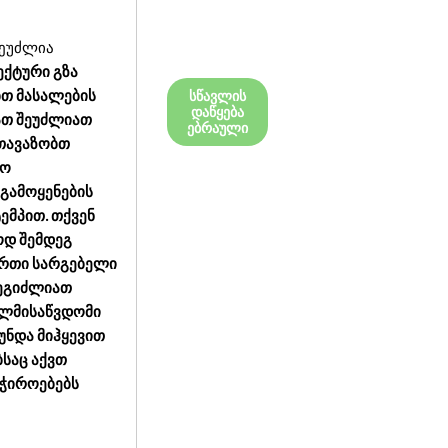
შეუძლია
ექტური გზა
ბთ მასალების
სწავლის
დაწყება
ათ შეუძლიათ
ებრაული
გთავაზობთ
რო
გამოყენების
ემპით. თქვენ
ოდ შემდეგ
ერთი სარგებელი
შეგიძლიათ
ხელმისაწვდომი
უნდა მიჰყევით
ბსაც აქვთ
აჭიროებებს