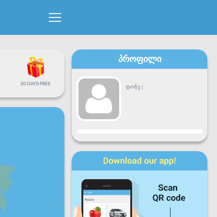
პროფილი
30 DAYS FREE
დონე
|
პროგრესი
ორშ
სამშ
ოთხ
ხუთ