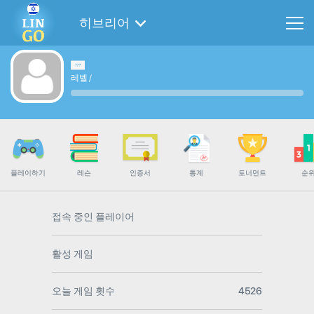
히브리어
레벨
/
플레이하기
레슨
인증서
통계
토너먼트
순
접속 중인 플레이어
활성 게임
오늘 게임 횟수
4526