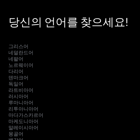
당신의 언어를 찾으세요!
그리스어
네덜란드어
네팔어
노르웨이어
다리어
덴마크어
독일어
라트비아어
러시아어
루마니아어
리투아니아어
마다가스카르어
마케도니아어
말레이시아어
몽골어