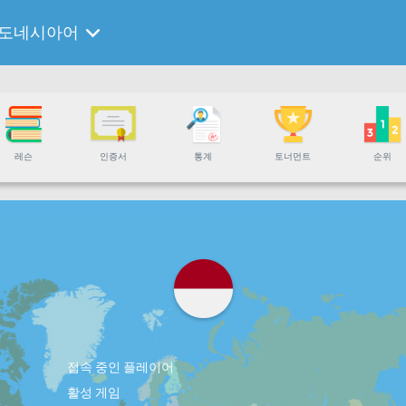
도네시아어
레슨
인증서
통계
토너먼트
순위
접속 중인 플레이어
활성 게임