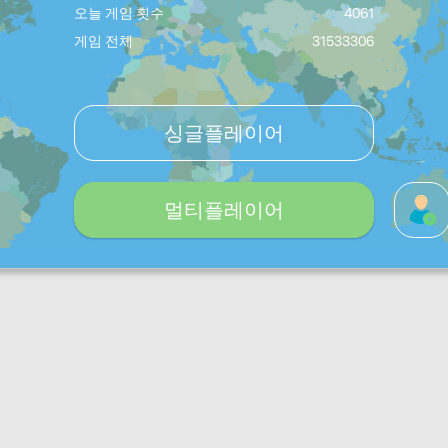
오늘 게임 횟수
4061
게임 전체
31533306
싱글플레이어
멀티플레이어