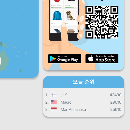
금
토
일
일일 진행상황
월별 진행상황
인증서
전체 진행상태
오늘 순위
1.
J. K
43430
2.
Mauro
29610
3.
Маг Ангелика
25610