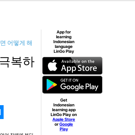
App for
learning
면 어떻게 해
Indonesian
language
LinGo Play
 극복하
Get
Indonesian
learning app
LinGo Play on
Apple Store
or
Google
Play
 언어 장벽에 부딪