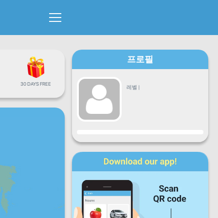
프로필
30 DAYS FREE
레벨
|
진행
월
화
수
목