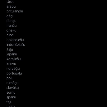
Urdu
arābu
britu angļu
dāņu
ebreju
franču
grieķu
hindi
holandiešu
indonēziešu
itāļu
japāņu
korejiešu
krievu
norvēģu
portugāļu
poļu
rumāņu
slovāku
somu
spāņu
taju
turku