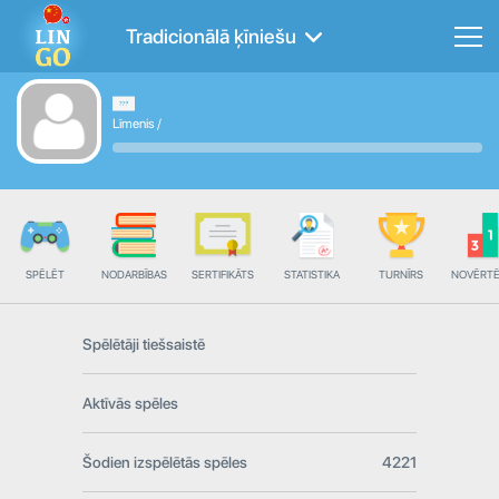
Tradicionālā ķīniešu
Līmenis
/
SPĒLĒT
NODARBĪBAS
SERTIFIKĀTS
STATISTIKA
TURNĪRS
NOVĒRT
Spēlētāji tiešsaistē
Aktīvās spēles
Šodien izspēlētās spēles
4221