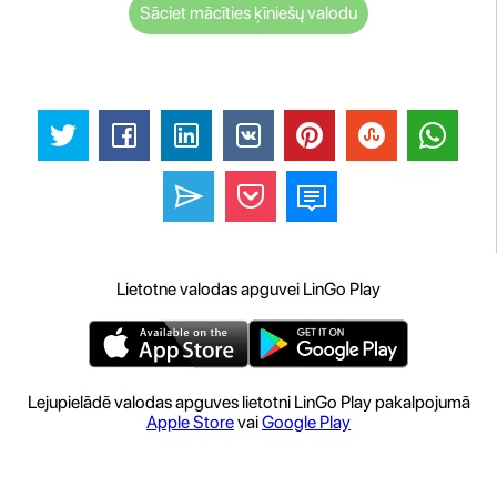
Sāciet mācīties ķīniešų valodu
Lietotne valodas apguvei LinGo Play
Lejupielādē valodas apguves lietotni LinGo Play pakalpojumā
Apple Store
vai
Google Play