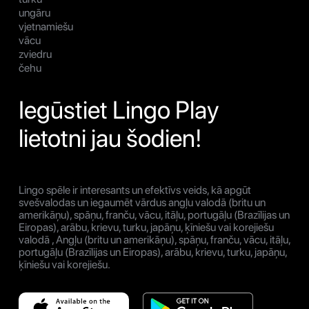
ungāru
vjetnamiešu
vācu
zviedru
čehu
Iegūstiet Lingo Play
lietotni jau šodien!
Lingo spēle ir interesants un efektīvs veids, kā apgūt
svešvalodas un iegaumēt vārdus angļu valodā (britu un
amerikāņu), spāņu, franču, vācu, itāļu, portugāļu (Brazīlijas un
Eiropas), arābu, krievu, turku, japāņu, ķīniešu vai korejiešu
valodā , Angļu (britu un amerikāņu), spāņu, franču, vācu, itāļu,
portugāļu (Brazīlijas un Eiropas), arābu, krievu, turku, japāņu,
ķīniešu vai korejiešu.