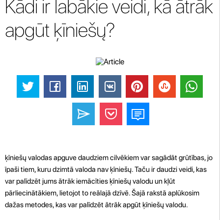
Kādi ir labākie veidi, kā ātrāk
apgūt ķīniešų?
ķīniešų valodas apguve daudziem cilvēkiem var sagādāt grūtības, jo
īpaši tiem, kuru dzimtā valoda nav ķīniešų. Taču ir daudzi veidi, kas
var palīdzēt jums ātrāk iemācīties ķīniešų valodu un kļūt
pārliecinātākiem, lietojot to reālajā dzīvē. Šajā rakstā aplūkosim
dažas metodes, kas var palīdzēt ātrāk apgūt ķīniešų valodu.