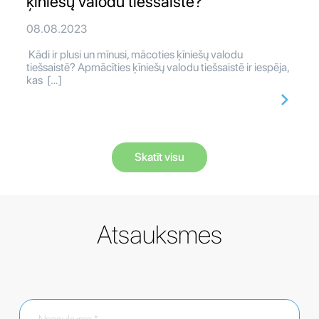
ķīniešų valodu tiešsaistē?
08.08.2023
Kādi ir plusi un mīnusi, mācoties ķīniešų valodu
tiešsaistē? Apmācīties ķīniešų valodu tiešsaistē ir iespēja,
kas […]
Skatīt visu
Atsauksmes