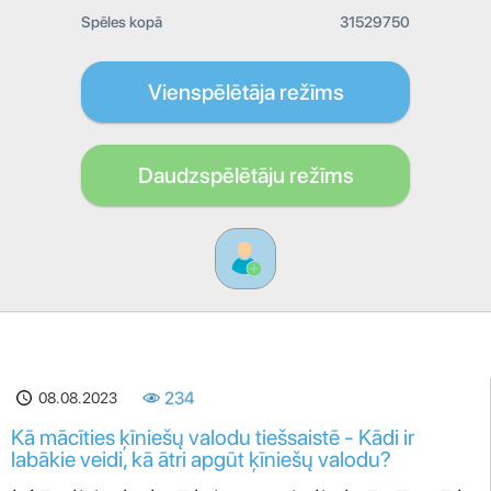
Spēles kopā
31529750
Vienspēlētāja režīms
Daudzspēlētāju režīms
08.08.2023
234
Kā mācīties ķīniešų valodu tiešsaistē - Kādi ir
labākie veidi, kā ātri apgūt ķīniešų valodu?