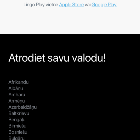
Lingo Play vietnē
Apple Store
vai
Google Play
Atrodiet savu valodu!
Afrikandu
Albāņu
Amharu
Armēņu
Azerbaidžāņu
Baltkrievu
Bengāļu
Birmiešu
Bosniešu
Bulgāru