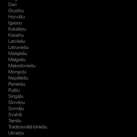
Dari
Gruzīnu
Horvātu
Igauņu
Katalāņu
Kazahu
Latviešu
Lietuviešu
Malajiešu
Malgašu
Maķedoniešu
Mongoļu
Nepāliešu
Persiešu
Puštu
Singāļu
Slovēņu
Somāļu
Svahili
Tamilu
Tradicionālā ķīniešu
Ukraiņu