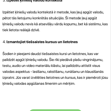
Izpētiet ķīniešų valodu kontekstā
Izpētiet ķīniešų valodu kontekstā ir metode, kas ļauj apgūt valodu,
pētot tās lietojumu konkrētās situācijās. Šī metode ļauj apgūt
ķīniešų valodu nevis kā atsevišķu vārdu kopumu, bet kā sistēmu, kas
tiek lietota reālajā dzīvē.
Izmantojiet tiešsaistes kursus un lietotnes
Šodien ir pieejami daudzi tiešsaistes kursi un lietotnes, kas var
palīdzēt apgūt ķīniešų valodu. Šie rīki piedāvā plašu vingrinājumu,
testu, audio un video materiālu klāstu, lai palīdzētu attīstīt visus
valodas aspektus - lasīšanu, rakstīšanu, runāšanu un klausīšanās
izpratni. Jūs varat izvēlēties lietotnes un kursus, kas ir piemēroti jūsu
ķīniešų valodas apgūšanas līmenim un mērķim.