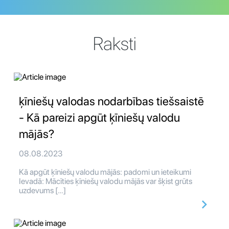
Raksti
ķīniešų valodas nodarbības tiešsaistē
- Kā pareizi apgūt ķīniešų valodu
mājās?
08.08.2023
Kā apgūt ķīniešų valodu mājās: padomi un ieteikumi
Ievadā: Mācīties ķīniešų valodu mājās var šķist grūts
uzdevums […]