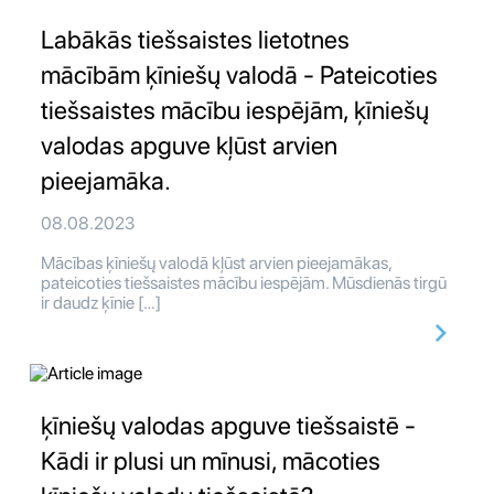
Labākās tiešsaistes lietotnes
mācībām ķīniešų valodā - Pateicoties
tiešsaistes mācību iespējām, ķīniešų
valodas apguve kļūst arvien
pieejamāka.
08.08.2023
Mācības ķīniešų valodā kļūst arvien pieejamākas,
pateicoties tiešsaistes mācību iespējām. Mūsdienās tirgū
ir daudz ķīnie […]
ķīniešų valodas apguve tiešsaistē -
Kādi ir plusi un mīnusi, mācoties