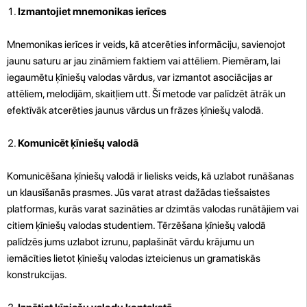
Izmantojiet mnemonikas ierīces
Mnemonikas ierīces ir veids, kā atcerēties informāciju, savienojot
jaunu saturu ar jau zināmiem faktiem vai attēliem. Piemēram, lai
iegaumētu ķīniešų valodas vārdus, var izmantot asociācijas ar
attēliem, melodijām, skaitļiem utt. Šī metode var palīdzēt ātrāk un
efektīvāk atcerēties jaunus vārdus un frāzes ķīniešų valodā.
Komunicēt ķīniešų valodā
Komunicēšana ķīniešų valodā ir lielisks veids, kā uzlabot runāšanas
un klausīšanās prasmes. Jūs varat atrast dažādas tiešsaistes
platformas, kurās varat sazināties ar dzimtās valodas runātājiem vai
citiem ķīniešų valodas studentiem. Tērzēšana ķīniešų valodā
palīdzēs jums uzlabot izrunu, paplašināt vārdu krājumu un
iemācīties lietot ķīniešų valodas izteicienus un gramatiskās
konstrukcijas.