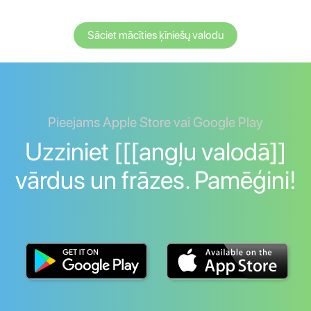
Sāciet mācīties ķīniešų valodu
Pieejams Apple Store vai Google Play
Uzziniet [[[angļu valodā]]
vārdus un frāzes. Pamēģini!