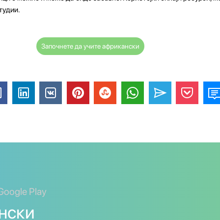
тудии.
Започнете да учите африкански
Google Play
нски