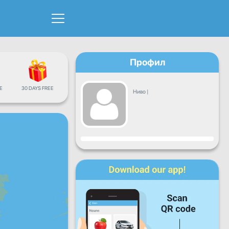
Профил
Е
30 DAYS FREE
Ниво
|
Напредок
Пон
Вто
Сре
Чет