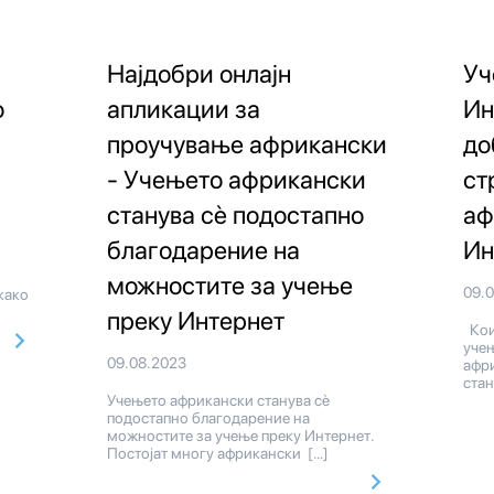
Најдобри онлајн
Уч
о
апликации за
Ин
проучување африкански
до
- Учењето африкански
ст
станува сè подостапно
аф
благодарение на
Ин
можностите за учење
09.
како
преку Интернет
Кои
уче
09.08.2023
афри
стан
Учењето африкански станува сè
подостапно благодарение на
можностите за учење преку Интернет.
Постојат многу африкански […]