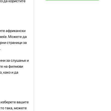
ез да користите
чите африкански
овеќе. Можете да
арни страници за
.
ини за слушање и
ете на филмови
, како и да
и изберете вашите
сто така, можете