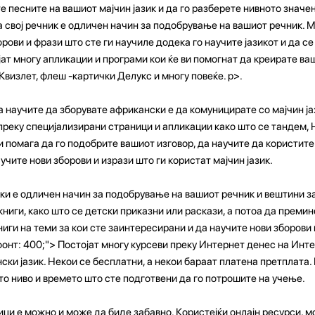
е песните на вашиот мајчин јазик и да го разберете нивното значе
 свој речник е одличен начин за подобрување на вашиот речник. 
рови и фрази што сте ги научиле додека го научите јазикот и да се
јат многу апликации и програми кои ќе ви помогнат да креирате ва
 Квизлет, флеш -картички Делукс и многу повеќе. p>.
а научите да зборувате африкански е да комуницирате со мајчин ј
преку специјализирани страници и апликации како што се тандем, He
и помага да го подобрите вашиот изговор, да научите да користите
учите нови зборови и изрази што ги користат мајчин јазик.
ки е одличен начин за подобрување на вашиот речник и вештини 
ниги, како што се детски приказни или раскази, а потоа да преми
иги на теми за кои сте заинтересирани и да научите нови зборови 
фонт: 400;"> Постојат многу курсеви преку Интернет денес на Инте
ки јазик. Некои се бесплатни, а некои бараат платена претплата. 
то ниво и времето што сте подготвени да го потрошите на учење.
ци е можно и може да биде забавно. Користејќи онлајн ресурси, 