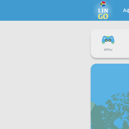
А
ИГРАЈ