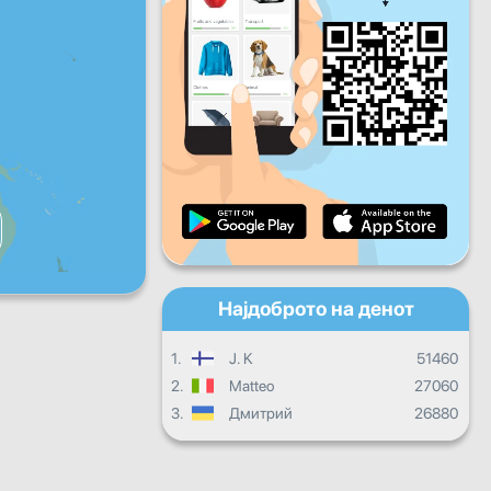
Пет
Саб
Нед
Дневен напредок
Месечен напредок
Сертификат
Целокупен напредок
Најдоброто на денот
1.
J. K
51460
2.
Matteo
27060
3.
Дмитрий
26880