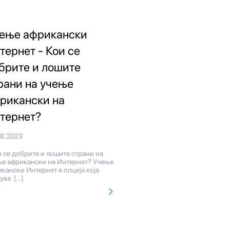
ење африкански
тернет - Кои се
брите и лошите
рани на учење
рикански на
тернет?
08.2023
 се добрите и лошите страни на
ње африкански на Интернет? Учење
кански Интернет е опција која
ува […]