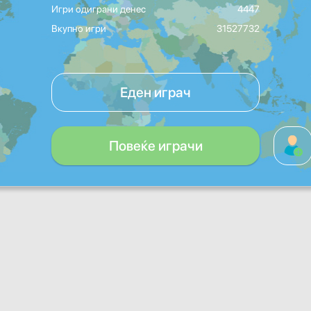
Игри одиграни денес
4447
Вкупно игри
31527732
Еден играч
Повеќе играчи