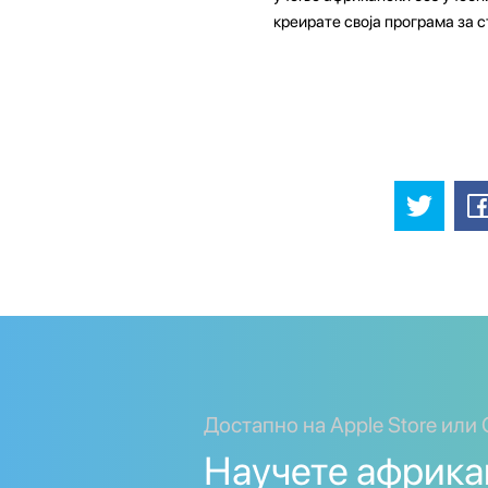
креирате своја програма за с
Достапно на Apple Store или 
Научете африка