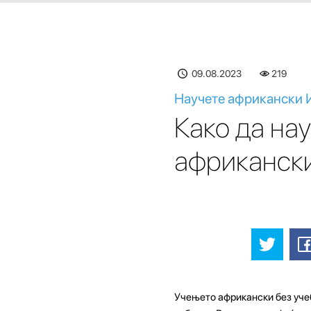
09.08.2023
219
Научете африкански И
Како да на
африканск
Учењето африкански без учеб