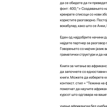
да се обидете да ги преведет
фонт: 400;“> Создавањето на
креирате списоци со нови збо
користите разговорно. Посто
вокабулар, како што се Анки,
Еден од најдобрите начини д
најдете партнер за разговор 
Говорењето со мајчин јазик в
граматички структури и да на
Книги за читање во африканс
да започнете со едноставни к
книги. Можете да изберете кн
контекст. стил = "Тежина на 
помогнат да научите африканс
курсот што одговара на ваше
учење африкански без учебни