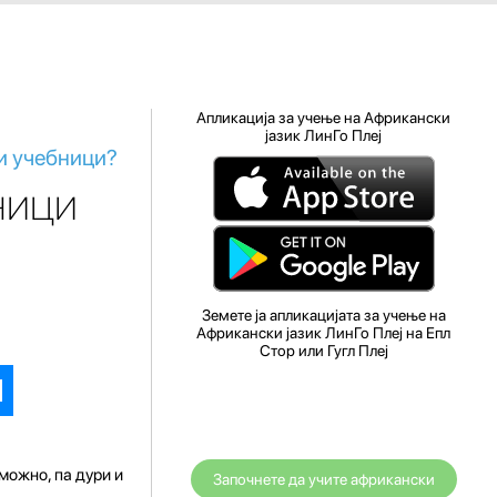
Апликација за учење на Африкански
јазик ЛинГо Плеј
и учебници?
ници
Земете ја апликацијата за учење на
Африкански јазик ЛинГо Плеј на Епл
Стор или Гугл Плеј
можно, па дури и
Започнете да учите африкански