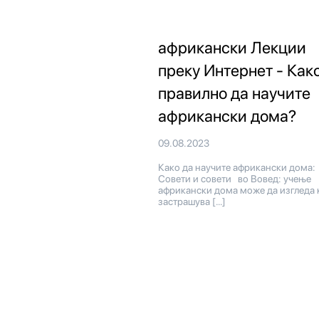
африкански Лекции
преку Интернет - Как
правилно да научите
африкански дома?
09.08.2023
Како да научите африкански дома:
Совети и совети во Вовед: учење
африкански дома може да изгледа 
застрашува […]