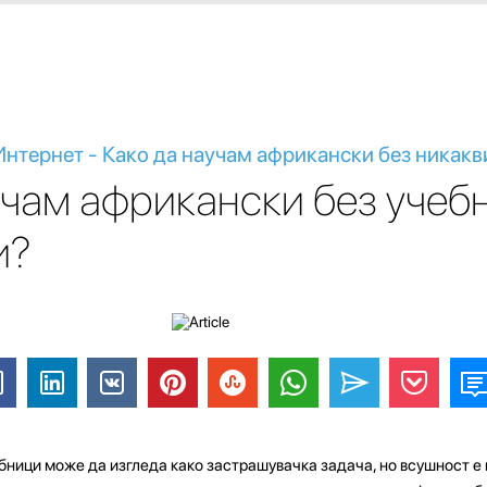
нтернет - Како да научам африкански без никакв
учам африкански без учеб
и?
ници може да изгледа како застрашувачка задача, но всушност е 