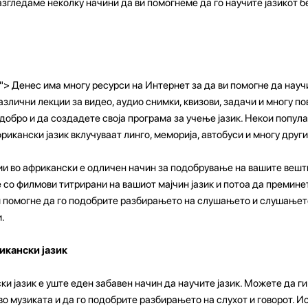
разгледаме неколку начини да ви помогнеме да го научите јазикот б
;"> Денес има многу ресурси на Интернет за да ви помогне да нау
азлични лекции за видео, аудио снимки, квизови, задачи и многу п
добро и да создадете своја програма за учење јазик. Некои попул
рикански јазик вклучуваат линго, меморија, автобуси и многу други
и во африкански е одличен начин за подобрување на вашите вешт
е со филмови титрирани на вашиот мајчин јазик и потоа да премин
ви помогне да го подобрите разбирањето на слушањето и слушањето
.
икански јазик
и јазик е уште еден забавен начин да научите јазик. Можете да г
о музиката и да го подобрите разбирањето на слухот и говорот. И