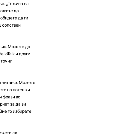
ње. „Тежина на
Можете да
 обидете да ги
ш сопствен
азик. Можете да
lloTalk и други.
 точни
за читање. Можете
нете на потешки
и фрази во
рнет за да ви
Вие го избирате
можете да