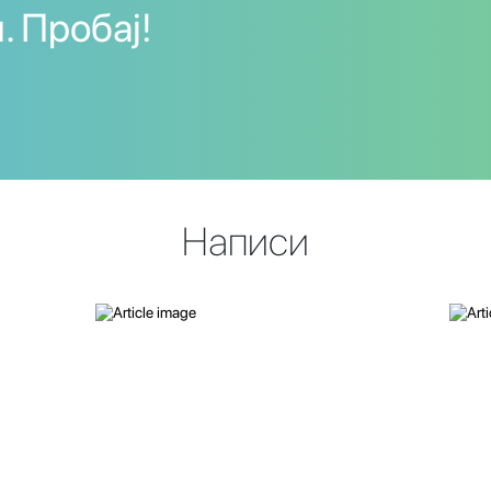
. Пробај!
Написи