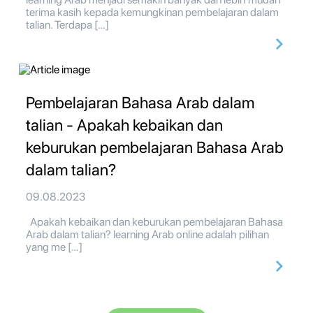
terima kasih kepada kemungkinan pembelajaran dalam
talian. Terdapa […]
Pembelajaran Bahasa Arab dalam
talian - Apakah kebaikan dan
keburukan pembelajaran Bahasa Arab
dalam talian?
09.08.2023
Apakah kebaikan dan keburukan pembelajaran Bahasa
Arab dalam talian? learning Arab online adalah pilihan
yang me […]