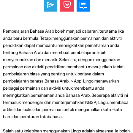
Pembelajaran Bahasa Arab boleh menjadi cabaran, terutama jika
anda baru bermula. Tetapi menggunakan permainan dan aktiviti
pendidikan dapat membantu meningkatkan pemahaman anda
tentang Bahasa Arab dan membuat pembelajaran lebih
menyeronokkan dan menarik. Selain itu, dengan menggunakan
permainan dan aktiviti pendidikan membantu mewujudkan tabiat
pembelajaran biasa yang penting untuk berjaya dalam
pembelajaran bahasa Bahasa Arab. > App. Lingo menawarkan
pelbagai permainan dan aktiviti untuk membantu anda
meningkatkan pemahaman anda Bahasa Arab. Beberapa aktiviti ini
termasuk mendengar dan menterjemahkan NBSP; Lagu, membaca
artikel dan buku, dan permainan untuk mengamalkan kata -kata
baru dan peraturan tatabahasa.
Salah satu kelebihan menggunakan Lingo adalah aksesnya. Ia boleh