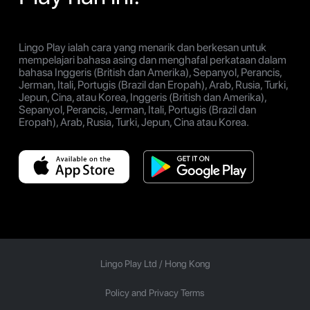
Lingo Play ialah cara yang menarik dan berkesan untuk
mempelajari bahasa asing dan menghafal perkataan dalam
bahasa Inggeris (British dan Amerika), Sepanyol, Perancis,
Jerman, Itali, Portugis (Brazil dan Eropah), Arab, Rusia, Turki,
Jepun, Cina, atau Korea, Inggeris (British dan Amerika),
Sepanyol, Perancis, Jerman, Itali, Portugis (Brazil dan
Eropah), Arab, Rusia, Turki, Jepun, Cina atau Korea.
Lingo Play Ltd /
Hong Kong
Policy and Privacy Terms