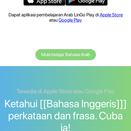
Dapat aplikasi pembelajaran Arab LinGo Play di
Apple Store
atau
Google Play
Mula belajar Bahasa Arab
Tersedia di Apple Store atau Google Play
Ketahui [[Bahasa Inggeris]]]
perkataan dan frasa. Cuba
ia!