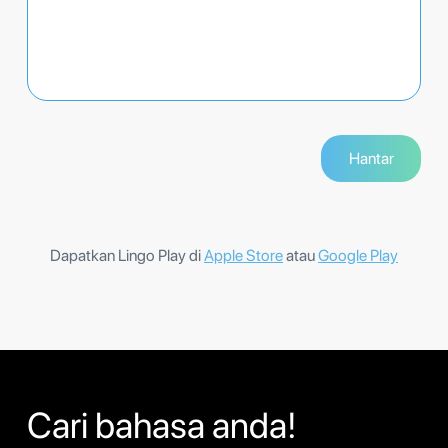
Dapatkan Lingo Play di
Apple Store
atau
Google Play
Cari bahasa anda!