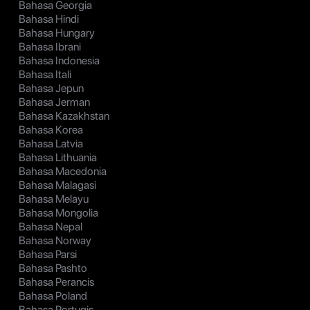
Bahasa Georgia
Bahasa Hindi
Bahasa Hungary
Bahasa Ibrani
Bahasa Indonesia
Bahasa Itali
Bahasa Jepun
Bahasa Jerman
Bahasa Kazakhstan
Bahasa Korea
Bahasa Latvia
Bahasa Lithuania
Bahasa Macedonia
Bahasa Malagasi
Bahasa Melayu
Bahasa Mongolia
Bahasa Nepal
Bahasa Norway
Bahasa Parsi
Bahasa Pashto
Bahasa Perancis
Bahasa Poland
Bahasa Portugis