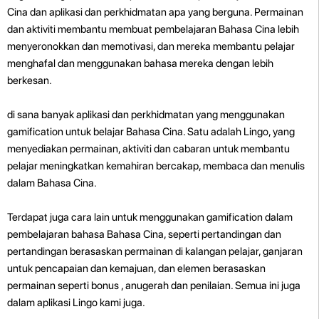
Cina dan aplikasi dan perkhidmatan apa yang berguna. Permainan
dan aktiviti membantu membuat pembelajaran Bahasa Cina lebih
menyeronokkan dan memotivasi, dan mereka membantu pelajar
menghafal dan menggunakan bahasa mereka dengan lebih
berkesan.
di sana banyak aplikasi dan perkhidmatan yang menggunakan
gamification untuk belajar Bahasa Cina. Satu adalah Lingo, yang
menyediakan permainan, aktiviti dan cabaran untuk membantu
pelajar meningkatkan kemahiran bercakap, membaca dan menulis
dalam Bahasa Cina.
Terdapat juga cara lain untuk menggunakan gamification dalam
pembelajaran bahasa Bahasa Cina, seperti pertandingan dan
pertandingan berasaskan permainan di kalangan pelajar, ganjaran
untuk pencapaian dan kemajuan, dan elemen berasaskan
permainan seperti bonus , anugerah dan penilaian. Semua ini juga
dalam aplikasi Lingo kami juga.