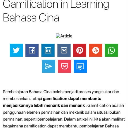
Gamification in Learning
Bahasa Cina
Pembelajaran Bahasa Cina boleh menjadi proses yang sukar dan
membosankan, tetapi
gamification dapat membantu
menjadikannya lebih menarik dan menarik
. Gamification adalah
penggunaan elemen permainan dan mekanik dalam situasi bukan
permainan, seperti pembelajaran. Dalam artikel ini, kita akan melihat
bagaimana gamification dapat membantu pembelajaran Bahasa