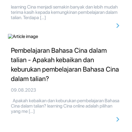
learning Cina menjadi semakin banyak dan lebih mudah
terima kasih kepada kemungkinan pembelajaran dalam
talian. Terdapa […]
Pembelajaran Bahasa Cina dalam
talian - Apakah kebaikan dan
keburukan pembelajaran Bahasa Cina
dalam talian?
09.08.2023
Apakah kebaikan dan keburukan pembelajaran Bahasa
Cina dalam talian? learning Cina online adalah pilihan
yang me […]