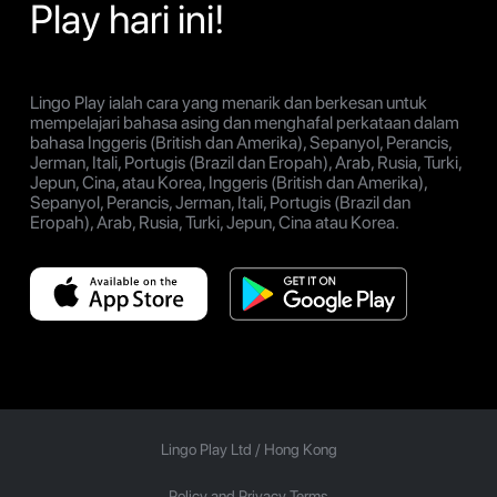
Play hari ini!
Lingo Play ialah cara yang menarik dan berkesan untuk
mempelajari bahasa asing dan menghafal perkataan dalam
bahasa Inggeris (British dan Amerika), Sepanyol, Perancis,
Jerman, Itali, Portugis (Brazil dan Eropah), Arab, Rusia, Turki,
Jepun, Cina, atau Korea, Inggeris (British dan Amerika),
Sepanyol, Perancis, Jerman, Itali, Portugis (Brazil dan
Eropah), Arab, Rusia, Turki, Jepun, Cina atau Korea.
Lingo Play Ltd /
Hong Kong
Policy and Privacy Terms