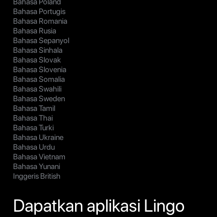
Bahasa Poland
Bahasa Portugis
Bahasa Romania
Bahasa Rusia
Bahasa Sepanyol
Bahasa Sinhala
Bahasa Slovak
Bahasa Slovenia
Bahasa Somalia
Bahasa Swahili
Bahasa Sweden
Bahasa Tamil
Bahasa Thai
Bahasa Turki
Bahasa Ukraine
Bahasa Urdu
Bahasa Vietnam
Bahasa Yunani
Inggeris British
Dapatkan aplikasi Lingo