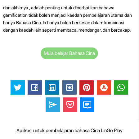
dan akhirnya , adalah penting untuk diperhatikan bahawa
gamification tidak boleh menjadi kaedah pembelajaran utama dan
hanya Bahasa Cina. Ia hanya boleh berkesan dalam kombinasi
dengan kaedah lain seperti membaca, mendengar, dan bercakap.
Mula belajar Bahasa Cina
Aplikasi untuk pembelajaran bahasa Cina LinGo Play