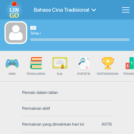
Bahasa Cina Tradisional
Tahap
/
MAIN
PENGAJARAN
SIJIL
STATISTIK
PERTANDINGAN
PENAR
Pemain dalam talian
Permainan aktif
Permainan yang dimainkan hari ini
4076