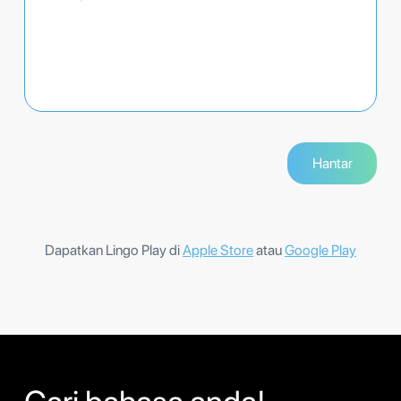
Dapatkan Lingo Play di
Apple Store
atau
Google Play