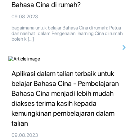
Bahasa Cina di rumah?
09.08.2023
bagaimana untuk belajar Bahasa Cina di rumah: Petua
dan nasihat dalam Pengenalan: learning Cina di rumah
boleh k […]
Aplikasi dalam talian terbaik untuk
belajar Bahasa Cina - Pembelajaran
Bahasa Cina menjadi lebih mudah
diakses terima kasih kepada
kemungkinan pembelajaran dalam
talian
09.08.2023