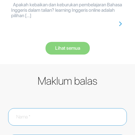
Apakah kebaikan dan keburukan pembelajaran Bahasa
Inggeris dalam talian? learning Inggeris online adalah
pilihan […]
Lihat semua
Maklum balas