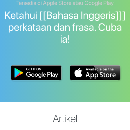
Tersedia di Apple Store atau Google Play
Ketahui [[Bahasa Inggeris]]]
perkataan dan frasa. Cuba
ia!
Artikel