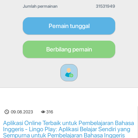
Jumlah permainan
31531949
Pemain tunggal
Berbilang pemain
09.08.2023
316
Aplikasi Online Terbaik untuk Pembelajaran Bahasa
Inggeris - Lingo Play: Aplikasi Belajar Sendiri yang
Sempurna untuk Pembelajaran Bahasa Inggeris