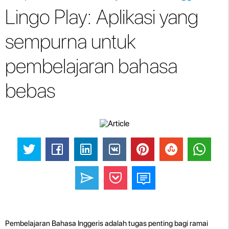
Lingo Play: Aplikasi yang
sempurna untuk
pembelajaran bahasa
bebas
Pembelajaran Bahasa Inggeris adalah tugas penting bagi ramai