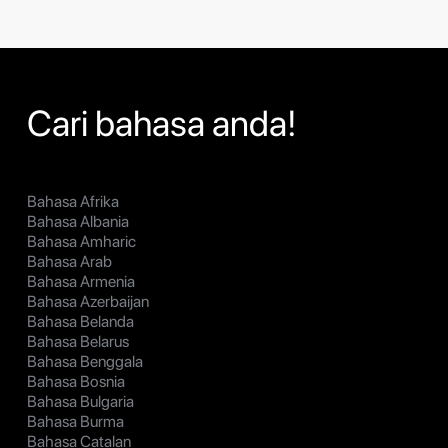
Cari bahasa anda!
Bahasa Afrika
Bahasa Albania
Bahasa Amharic
Bahasa Arab
Bahasa Armenia
Bahasa Azerbaijan
Bahasa Belanda
Bahasa Belarus
Bahasa Benggala
Bahasa Bosnia
Bahasa Bulgaria
Bahasa Burma
Bahasa Catalan