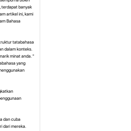
 terdapat banyak
 artikel ini, kami
lam Bahasa
ruktur tatabahasa
n dalam konteks.
narik minat anda. "
tabahasa yang
h menggunakan
gkatkan
 penggunaan
ya dan cuba
i dari mereka.