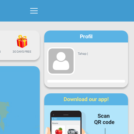
Profil
N
30 DAYS FREE
Tahap
|
Kemajuan
Isnin
Sel
Rabu
Kha