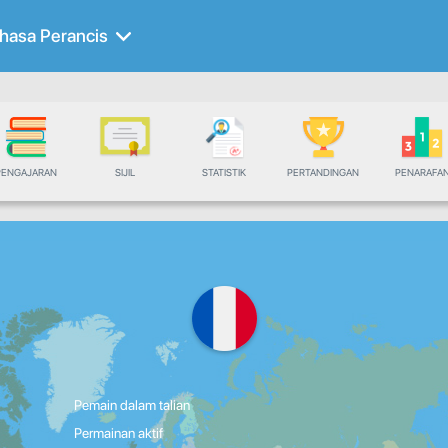
hasa Perancis
PENGAJARAN
SIJIL
STATISTIK
PERTANDINGAN
PENARAFA
Pemain dalam talian
Permainan aktif