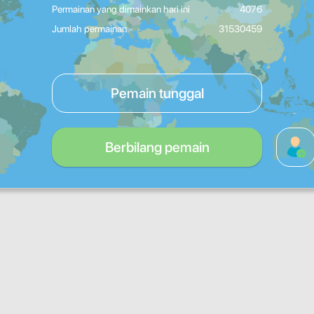
Permainan yang dimainkan hari ini
4076
Jumlah permainan
31530459
Pemain tunggal
Berbilang pemain