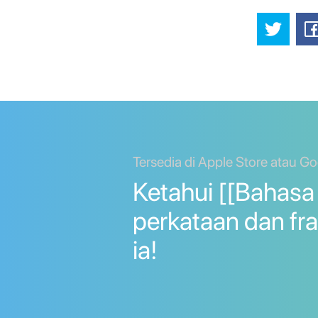
Tersedia di Apple Store atau Go
Ketahui [[Bahasa 
perkataan dan fr
ia!