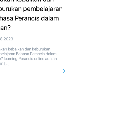
burukan pembelajaran
hasa Perancis dalam
ian?
08.2023
ah kebaikan dan keburukan
elajaran Bahasa Perancis dalam
an? learning Perancis online adalah
han […]