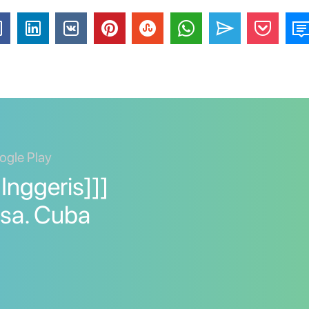
ogle Play
Inggeris]]]
asa. Cuba