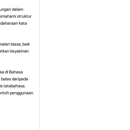
ungan dalam
memahami struktur
ndaharaan kata
alan biasa, baik
atkan keyakinan
asa di Bahasa
balas daripada
is tatabahasa.
contoh penggunaan.