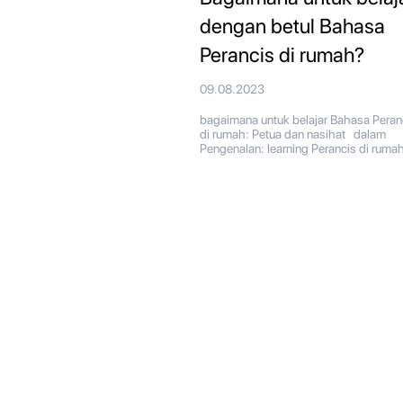
dengan betul Bahasa
Perancis di rumah?
09.08.2023
bagaimana untuk belajar Bahasa Peran
di rumah: Petua dan nasihat dalam
Pengenalan: learning Perancis di rumah