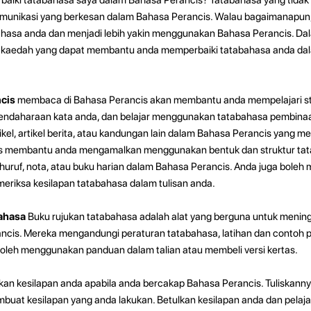
munikasi yang berkesan dalam Bahasa Perancis. Walau bagaimanapun,
hasa anda dan menjadi lebih yakin menggunakan Bahasa Perancis. Dalam
kaedah yang dapat membantu anda memperbaiki tatabahasa anda da
ncis
membaca di Bahasa Perancis akan membantu anda mempelajari st
bendaharaan kata anda, dan belajar menggunakan tatabahasa pembinaa
el, artikel berita, atau kandungan lain dalam Bahasa Perancis yang me
is membantu anda mengamalkan menggunakan bentuk dan struktur ta
, huruf, nota, atau buku harian dalam Bahasa Perancis. Anda juga bole
eriksa kesilapan tatabahasa dalam tulisan anda.
bahasa
Buku rujukan tatabahasa adalah alat yang berguna untuk menin
ncis. Mereka mengandungi peraturan tatabahasa, latihan dan contoh
oleh menggunakan panduan dalam talian atau membeli versi kertas.
kan kesilapan anda apabila anda bercakap Bahasa Perancis. Tuliskann
t kesilapan yang anda lakukan. Betulkan kesilapan anda dan pelajar