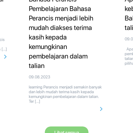
Pembelajaran Bahasa
ke
Perancis menjadi lebih
Ba
mudah diakses terima
tal
kasih kepada
09.
cis
kemungkinan
 […]
Apak
pemb
pembelajaran dalam
tali
pili
talian
09.08.2023
learning Perancis menjadi semakin banyak
dan lebih mudah terima kasih kepada
kemungkinan pembelajaran dalam talian.
Ter […]
Lihat semua