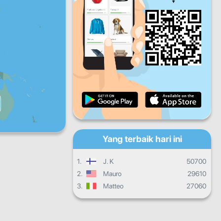
Jum
Sab
Ahad
Kemajuan harian
Kemajuan bulanan
Sijil
Kemajuan secara keseluruhan
Yang terbaik hari ini
1.
J. K
50700
2.
Mauro
29610
3.
Matteo
27060