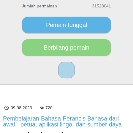
Jumlah permainan
31528641
Pemain tunggal
Berbilang pemain
09.08.2023
720
Pembelajaran Bahasa Perancis Bahasa dari
awal - petua, aplikasi lingo, dan sumber daya