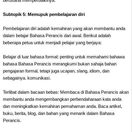
berusaha memperbaikinya.
Subtopik 5: Memupuk pembelajaran diri
Pembelajaran diri adalah kemahiran yang akan membantu anda
dalam belajar Bahasa Perancis dari awal. Berikut adalah
beberapa petua untuk menjadi pelajar yang berjaya:
Belajar di luar bahasa formal: penting untuk memahami bahawa
bahasa Bahasa Perancis merangkumi bukan sahaja bahan
pengajaran formal, tetapi juga ucapan, slang, idiom, dan
sebagainya. komunikasi.
Terlibat dalam bacaan bebas: Membaca di Bahasa Perancis akan
membantu anda mengembangkan perbendaharaan kata anda
dan meningkatkan kemahiran pemahaman anda. Baca artikel,
buku, berita, blog, dan bahan yang menarik dalam Bahasa
Perancis.