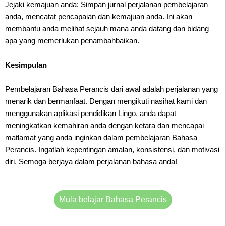
Jejaki kemajuan anda: Simpan jurnal perjalanan pembelajaran
anda, mencatat pencapaian dan kemajuan anda. Ini akan
membantu anda melihat sejauh mana anda datang dan bidang
apa yang memerlukan penambahbaikan.
Kesimpulan
Pembelajaran Bahasa Perancis dari awal adalah perjalanan yang
menarik dan bermanfaat. Dengan mengikuti nasihat kami dan
menggunakan aplikasi pendidikan Lingo, anda dapat
meningkatkan kemahiran anda dengan ketara dan mencapai
matlamat yang anda inginkan dalam pembelajaran Bahasa
Perancis. Ingatlah kepentingan amalan, konsistensi, dan motivasi
diri. Semoga berjaya dalam perjalanan bahasa anda!
Mula belajar Bahasa Perancis