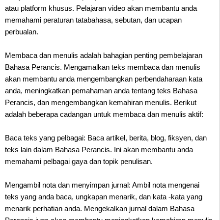
atau platform khusus. Pelajaran video akan membantu anda
memahami peraturan tatabahasa, sebutan, dan ucapan
perbualan.
Membaca dan menulis adalah bahagian penting pembelajaran
Bahasa Perancis. Mengamalkan teks membaca dan menulis
akan membantu anda mengembangkan perbendaharaan kata
anda, meningkatkan pemahaman anda tentang teks Bahasa
Perancis, dan mengembangkan kemahiran menulis. Berikut
adalah beberapa cadangan untuk membaca dan menulis aktif:
Baca teks yang pelbagai: Baca artikel, berita, blog, fiksyen, dan
teks lain dalam Bahasa Perancis. Ini akan membantu anda
memahami pelbagai gaya dan topik penulisan.
Mengambil nota dan menyimpan jurnal: Ambil nota mengenai
teks yang anda baca, ungkapan menarik, dan kata -kata yang
menarik perhatian anda. Mengekalkan jurnal dalam Bahasa