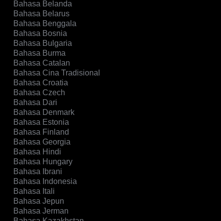
Bahasa Belanda
Bahasa Belarus
Bahasa Benggala
Bahasa Bosnia
Bahasa Bulgaria
Bahasa Burma
Bahasa Catalan
Bahasa Cina Tradisional
Bahasa Croatia
Bahasa Czech
Bahasa Dari
Bahasa Denmark
Bahasa Estonia
Bahasa Finland
Bahasa Georgia
Bahasa Hindi
Bahasa Hungary
Bahasa Ibrani
Bahasa Indonesia
Bahasa Itali
Bahasa Jepun
Bahasa Jerman
Bahasa Kazakhstan