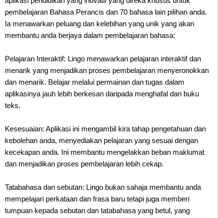
aplikasi pendidikan yang inovatif yang direka khusus untuk
pembelajaran Bahasa Perancis dan 70 bahasa lain pilihan anda.
Ia menawarkan peluang dan kelebihan yang unik yang akan
membantu anda berjaya dalam pembelajaran bahasa:
Pelajaran Interaktif: Lingo menawarkan pelajaran interaktif dan
menarik yang menjadikan proses pembelajaran menyeronokkan
dan menarik. Belajar melalui permainan dan tugas dalam
aplikasinya jauh lebih berkesan daripada menghafal dari buku
teks.
Kesesuaian: Aplikasi ini mengambil kira tahap pengetahuan dan
kebolehan anda, menyediakan pelajaran yang sesuai dengan
kecekapan anda. Ini membantu mengelakkan beban maklumat
dan menjadikan proses pembelajaran lebih cekap.
Tatabahasa dan sebutan: Lingo bukan sahaja membantu anda
mempelajari perkataan dan frasa baru tetapi juga memberi
tumpuan kepada sebutan dan tatabahasa yang betul, yang