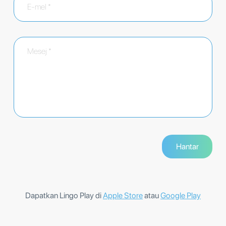
Dapatkan Lingo Play di
Apple Store
atau
Google Play