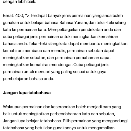
dengan lebih baik.
Berat: 400; "> Terdapat banyak jenis permainan yang anda boleh
gunakan untuk belajar bahasa Bahasa Yunani, dari teka -teki silang
kata ke permainan kata. Mempelbagaikan pendekatan anda dan
cuba pelbagai jenis permainan untuk meningkatkan kemahiran
bahasa anda. Teka -teki silang kata dapat membantu meningkatkan
kemahiran membaca dan menulis, permainan sebutan dapat
meningkatkan sebutan, dan permainan pemahaman dapat
meningkatkan kemahiran mendengar. Cuba pelbagai jenis
permainan untuk mencari yang paling sesuai untuk gaya
pembelajaran bahasa anda.
Jangan lupa tatabahasa
Walaupun permainan dan keseronokan boleh menjadi cara yang
baik untuk meningkatkan perbendaharaan kata dan sebutan,
Jangan lupa belajar tatabahasa. Pilih permainan yang mengandungi
tatabahasa yang betul dan gunakannya untuk mengamalkan