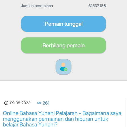
Jumlah permainan
31537186
Pemain tunggal
Berbilang pemain
09.08.2023
261
Online Bahasa Yunani Pelajaran - Bagaimana saya
menggunakan permainan dan hiburan untuk
belajar Bahasa Yunani?