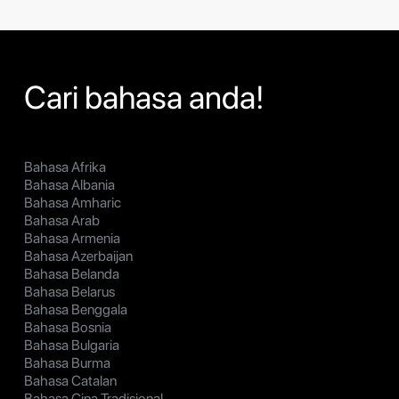
Cari bahasa anda!
Bahasa Afrika
Bahasa Albania
Bahasa Amharic
Bahasa Arab
Bahasa Armenia
Bahasa Azerbaijan
Bahasa Belanda
Bahasa Belarus
Bahasa Benggala
Bahasa Bosnia
Bahasa Bulgaria
Bahasa Burma
Bahasa Catalan
Bahasa Cina Tradisional