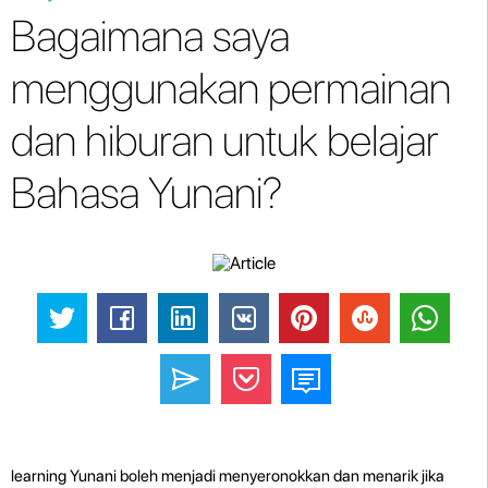
Bagaimana saya
menggunakan permainan
dan hiburan untuk belajar
Bahasa Yunani?
learning Yunani boleh menjadi menyeronokkan dan menarik jika