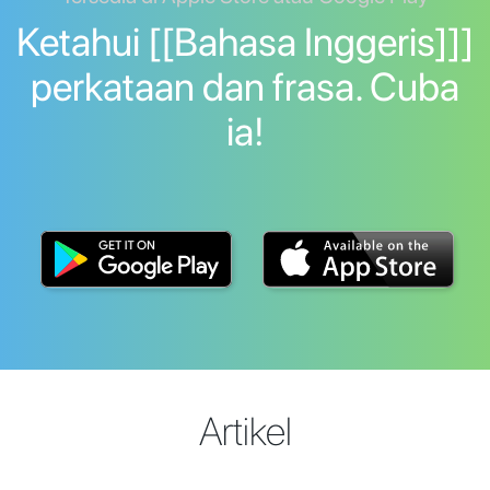
Ketahui [[Bahasa Inggeris]]]
perkataan dan frasa. Cuba
ia!
Artikel