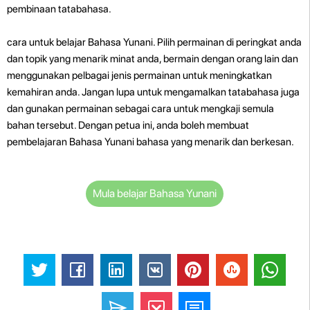
pembinaan tatabahasa.
cara untuk belajar Bahasa Yunani. Pilih permainan di peringkat anda
dan topik yang menarik minat anda, bermain dengan orang lain dan
menggunakan pelbagai jenis permainan untuk meningkatkan
kemahiran anda. Jangan lupa untuk mengamalkan tatabahasa juga
dan gunakan permainan sebagai cara untuk mengkaji semula
bahan tersebut. Dengan petua ini, anda boleh membuat
pembelajaran Bahasa Yunani bahasa yang menarik dan berkesan.
Mula belajar Bahasa Yunani