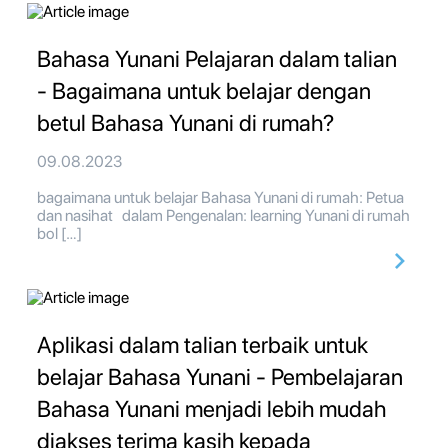
Bahasa Yunani Pelajaran dalam talian
- Bagaimana untuk belajar dengan
betul Bahasa Yunani di rumah?
09.08.2023
bagaimana untuk belajar Bahasa Yunani di rumah: Petua
dan nasihat dalam Pengenalan: learning Yunani di rumah
bol […]
Aplikasi dalam talian terbaik untuk
belajar Bahasa Yunani - Pembelajaran
Bahasa Yunani menjadi lebih mudah
diakses terima kasih kepada