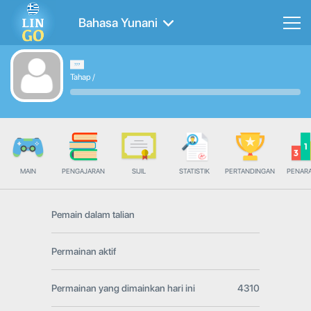
Bahasa Yunani
Tahap
/
MAIN
PENGAJARAN
SIJIL
STATISTIK
PERTANDINGAN
PENAR
Pemain dalam talian
Permainan aktif
Permainan yang dimainkan hari ini
4310