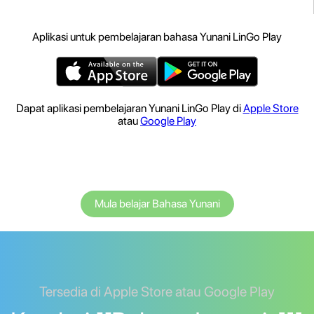
Aplikasi untuk pembelajaran bahasa Yunani LinGo Play
Dapat aplikasi pembelajaran Yunani LinGo Play di
Apple Store
atau
Google Play
Mula belajar Bahasa Yunani
Tersedia di Apple Store atau Google Play