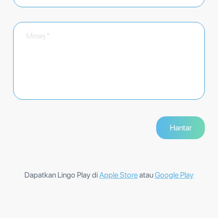
Dapatkan Lingo Play di
Apple Store
atau
Google Play