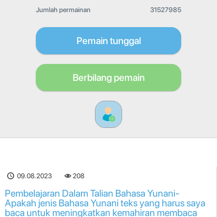
Jumlah permainan
31527985
Pemain tunggal
Berbilang pemain
09.08.2023
208
Pembelajaran Dalam Talian Bahasa Yunani-
Apakah jenis Bahasa Yunani teks yang harus saya
baca untuk meningkatkan kemahiran membaca