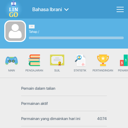
Bahasa Ibrani
Tahap
/
MAIN
PENGAJARAN
SIJIL
STATISTIK
PERTANDINGAN
PENAR
Pemain dalam talian
Permainan aktif
Permainan yang dimainkan hari ini
4074