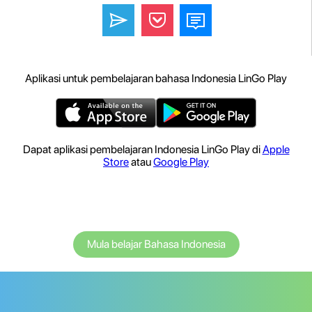
Aplikasi untuk pembelajaran bahasa Indonesia LinGo Play
Dapat aplikasi pembelajaran Indonesia LinGo Play di
Apple
Store
atau
Google Play
Mula belajar Bahasa Indonesia