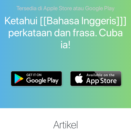
Tersedia di Apple Store atau Google Play
Ketahui [[Bahasa Inggeris]]]
perkataan dan frasa. Cuba
ia!
Artikel