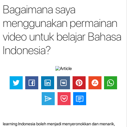
Bagaimana saya
menggunakan permainan
video untuk belajar Bahasa
Indonesia?
learning Indonesia boleh menjadi menyeronokkan dan menarik,