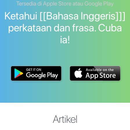
Tersedia di Apple Store atau Google Play
Ketahui [[Bahasa Inggeris]]]
perkataan dan frasa. Cuba
ia!
Artikel