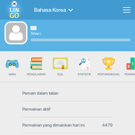
Bahasa Korea
Tahap
/
MAIN
PENGAJARAN
SIJIL
STATISTIK
PERTANDINGAN
PENAR
Pemain dalam talian
Permainan aktif
Permainan yang dimainkan hari ini
4479