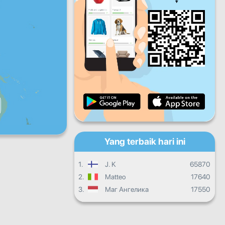
Jum
Sab
Ahad
Kemajuan harian
Kemajuan bulanan
Sijil
Kemajuan secara keseluruhan
Yang terbaik hari ini
1.
J. K
65870
2.
Matteo
17640
3.
Маг Ангелика
17550