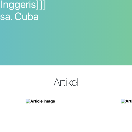
Inggeris]]]
asa. Cuba
Artikel