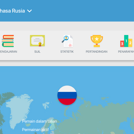
hasa Rusia
PENGAJARAN
SIJIL
STATISTIK
PERTANDINGAN
PENARAFA
Pemain dalam talian
Permainan aktif