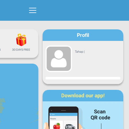
Profil
N
30 DAYS FREE
Tahap
|
Kemajuan
Isnin
Sel
Rabu
Kha