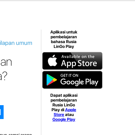
Aplikasi untuk
pembelajaran
silapan umum
bahasa Rusia
LinGo Play
pan
a?
Dapat aplikasi
pembelajaran
Rusia LinGo
Play di
Apple
Store
atau
Google Play
apun, ramai orang