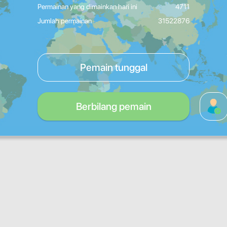
Permainan yang dimainkan hari ini
4711
Jumlah permainan
31522876
Pemain tunggal
Berbilang pemain