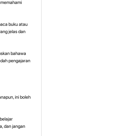
an memahami
baca buku atau
ang jelas dan
tuskan bahawa
edah pengajaran
apun, ini boleh
belajar
a, dan jangan