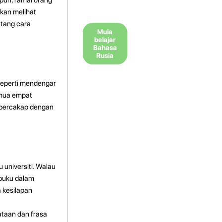
akan melihat
ntang cara
Mula
belajar
Bahasa
Rusia
seperti mendengar
emua empat
 bercakap dengan
 universiti. Walau
buku dalam
 kesilapan
ataan dan frasa