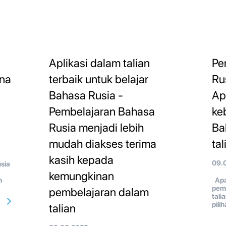
Aplikasi dalam talian
Pe
ana
terbaik untuk belajar
Ru
Bahasa Rusia -
Ap
Pembelajaran Bahasa
ke
Rusia menjadi lebih
Ba
mudah diakses terima
tal
kasih kepada
09.
sia
kemungkinan
h
Apa
pem
pembelajaran dalam
tali
pili
talian