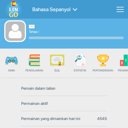
Bahasa Sepanyol
Tahap
/
MAIN
PENGAJARAN
SIJIL
STATISTIK
PERTANDINGAN
PENAR
Pemain dalam talian
Permainan aktif
Permainan yang dimainkan hari ini
4545