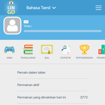
Bahasa Tamil
Tahap
/
MAIN
PENGAJARAN
SIJIL
STATISTIK
PERTANDINGAN
PENAR
Pemain dalam talian
Permainan aktif
Permainan yang dimainkan hari ini
3772