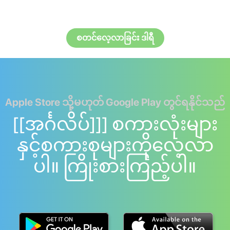
စတင်လေ့လာခြင်း ဒါရီ
Apple Store သို့မဟုတ် Google Play တွင်ရနိုင်သည်
[[အင်္ဂလိပ်]]] စကားလုံးများ
နှင့်စကားစုများကိုလေ့လာ
ပါ။ ကြိုးစားကြည့်ပါ။