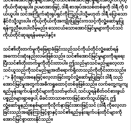
ကိုယ်ကိုဆုချပါ။ ဥပမာအားဖြင့်, ဒါရီ စာအုပ်အသစ်တစ်ခုကို ဒါရီ ကို 0
ယ်ယူပါ။ သင်အကြိုက်ဆုံးရုပ်ရှင်ကိုကြည့်ပါသို့မဟုတ် ဒါရီ ပြောသော
နိုင်ငံသို့သွားပါ။ ကိုယ့်ကိုယ်ကိုအကျိုးပြုခြင်းကသင့်ကိုလှုံ့ဆော်မှုပြု
ရန်ကူညီပေးပါလိမ့်မည်။ သေးငယ်သောအောင်မြင်မှုများကိုပင်သင်
ကိုယ်တိုင်ဆုချရန်မမေ့ပါနှင့်။
သင်၏တိုးတက်မှုကိုခြေရာခံခြင်းသည်သင်ကိုယ်တိုင်လှုံ့ဆော်ရန်
အကောင်းဆုံးနည်းလမ်းဖြစ်သည်။ သင်၏အောင်မြင်မှုများကိုချရေး
ပြီးသင်၏တိုးတက်မှုကိုတိုင်းတာပါ။ ဤသည်မှာသင်မည်မျှလေ့လာ
သင်ယူသည်ကိုသင်မည်မျှအထိရောက်ရှိလာသည်ကိုတိုင်းတာသည်။
; "> နိဂုံးချုပ်အနေဖြင့်လေ့လာခြင်းတွင်လှုံ့ဆော်မှုပြုခြင်း ဒါရီ သည်
အောင်မြင်မှုအတွက်အဓိကရှုထောင့်တစ်ခုဖြစ်သည်။ လက်တွေ့ကျကျ
ရည်မှန်းချက်ပန်းတိုင်များကိုသတ်မှတ်ပါ, သင်ယူရန်စိတ်ဝင်စားဖွယ်
ပစ္စည်းများရှာဖွေပါ, မိခင်ဘာသာစကားဖြင့်ဆက်သွယ်ခြင်း, ဤ
လှုံ့ဆော်မှုနည်းစနစ်များကိုလိုက်နာခြင်းအားဖြင့်သင် (ဒါရီ ကိုလေ့လာ
ခြင်းသည်အချိန်ကြာမြင့်စွာနှင့်သင်၏ရည်မှန်းချက်ပန်းတိုင်များကို
အောင်မြင်စွာထားနိုင်သည်။