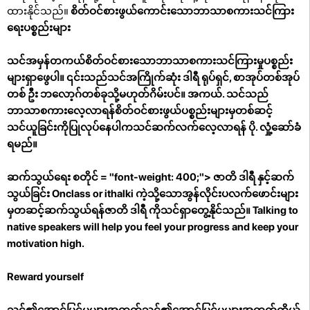
ထားနိုင်သည်။
စိတ်ဝင်စားဖွယ်ကောင်းသောဘာသာစကားသင်ကြား
ရေးပစ္စည်းများ
သင်အမှန်တကယ်စိတ်ဝင်စားသောဘာသာစကားသင်ကြားမှုပစ္စည်း
များရှာဖွေပါ။ ၎င်းသည်သင်အကြိုက်ဆုံး ဒါရီ ရုပ်ရှင်, စာအုပ်တစ်အုပ်
တစ် ဦး ဘလော့ဂ်တစ်ခုသို့မဟုတ်ဂိမ်းပင်။ အကယ်. သင်သည်
ဘာသာစကားလေ့လာရန်စိတ်ဝင်စားဖွယ်ပစ္စည်းများမှတစ်ဆင့်
သင်ယူခြင်းကိုပြုလုပ်နေပါကသင်ဆက်လက်လေ့လာရန် ပို. လှုံ့ဆော်ခံ
ရမည်။
ဆက်သွယ်ရေး စတိုင် = "font-weight: 400;"> ဇာတိ ဒါရီ နှင့်ဆက်
သွယ်ခြင်း Onclass or ithalki ကဲ့သို့သောအွန်လိုင်းပလက်ဖောင်းများ
မှတဆင့်ဆက်သွယ်ရန်ဇာတိ ဒါရီ ကိုသင်ရှာတွေ့နိုင်သည်။ Talking to
native speakers will help you feel your progress and keep your
motivation high.
Reward yourself
သင်၏အောင်မြင်မှုများအတွက်သင်၏အောင်မြင်မှုများအတွက်ကိုယ့်