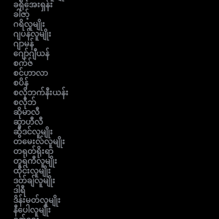
ခရိုအေးရှန်း
ခါဇာ့်
ဂရိလူမျိုး
ဂျပန်လူမျိုး
ဂျာမန်
ဂျော်ဂျီယန်
စက်ဇ်
စင်ဟာလာ
စပိန်
စလိုဘက်နီးယန်း
စလိုဘ်
ဆိုမာလီ
ဆွာဟီလီ
ဆွီဒင်လူမျိုး
တမေးလ်လူမျိုး
တရုတ်ရိုးရာ
တူရကီလူမျိုး
ထိုင်းလူမျိုး
ဒတ်ချ်လူမျိုး
ဒါရီ
ဒိန်းမတ်လူမျိုး
နီပေါလူမျိုး