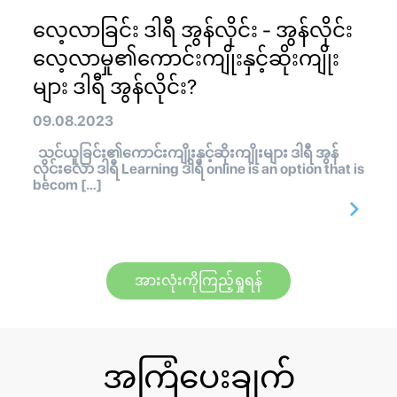
လေ့လာခြင်း ဒါရီ အွန်လိုင်း - အွန်လိုင်း
လေ့လာမှု၏ကောင်းကျိုးနှင့်ဆိုးကျိုး
များ ဒါရီ အွန်လိုင်း?
09.08.2023
သင်ယူခြင်း၏ကောင်းကျိုးနှင့်ဆိုးကျိုးများ ဒါရီ အွန်
လိုင်းလော ဒါရီ Learning ဒါရီ online is an option that is
becom […]
အားလုံးကိုကြည့်ရှုရန်
အကြံပေးချက်