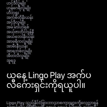
ဟင်ဒီလူမျိုး
ဟန်ဂေရီလူမျိုး
ဟီဘရူး
အက်စ်တိုနီးယန်း
အင်ဒိုလူမျိုး
အမ် မားဟရစ်
အယ်ဇာဘိုင်ဂျန်နီ
အယ်ဘေးနီးယန်း
အာဖရိကလူမျိူး
အာမီးနီးယန်း
အာရဘစ်လူမျိုး
အီတလီလူမျိုး
အူရဒူ
ယနေ့ Lingo Play အက်ပ
လီကေးရှင်းကိုရယူပါ။
Lingo Play သည်နိုင်ငံခြားဘာသာစကားများကိုလေ့လာရန်