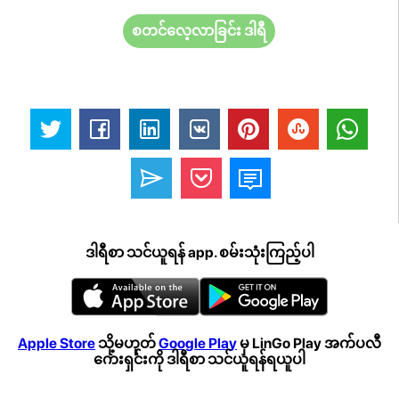
စတင်လေ့လာခြင်း ဒါရီ
ဒါရီစာ သင်ယူရန် app. စမ်းသုံးကြည့်ပါ
Apple Store
သို့မဟုတ်
Google Play
မှ LinGo Play အက်ပလီ
ကေးရှင်းကို ဒါရီစာ သင်ယူရန်ရယူပါ