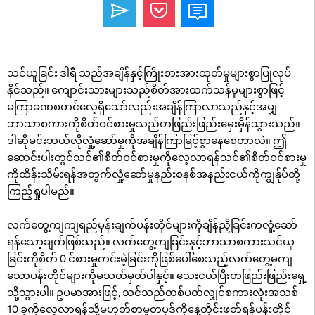
သင်ယူခြင်း ဒါရီ သည်အချိန်နှင့်ကြိုးစားအားထုတ်မှုများစွာပြုလုပ်
နိုင်သည်။ ကျောင်းသားများသည်စိတ်အားထက်သန်မှုများစွာဖြင့်
မကြာခဏစတင်လေ့ရှိသော်လည်းအချိန်ကြာလာသည်နှင့်အမျှ
ဘာသာစကားကိုစိတ်ဝင်စားမှုသည်တဖြည်းဖြည်းမှေးမှိန်သွားသည်။
ဒါဆိုမင်းဘယ်လိုလှုံ့ဆော်မှုကိုအချိန်ကြာမြင့်စွာနေစေတာလဲ။ ဤ
ဆောင်းပါးတွင်သင်၏စိတ်ဝင်စားမှုကိုလေ့လာရန်သင်၏စိတ်ဝင်စားမှု
ကိုထိန်းသိမ်းရန်အတွက်လှုံ့ဆော်မှုနည်းစနစ်အနည်းငယ်ကိုကျွန်ုပ်တို့
ကြည့်ရှုပါမည်။
လက်တွေ့ကျကျရည်မှန်းချက်ပန်းတိုင်များကိုချိန်ညှိခြင်းကလှုံ့ဆော်
ရန်သော့ချက်ဖြစ်သည်။ လက်တွေ့ကျခြင်းနှင့်ဘာသာစကားသင်ယူ
ခြင်းကိုစိတ် 0 င်စားမှုကင်းမဲ့ခြင်းကိုဖြစ်ပေါ်စေသည့်လက်တွေ့မကျ
သောပန်းတိုင်များကိုမသတ်မှတ်ပါနှင့်။ သေးငယ်ပြီးတဖြည်းဖြည်းရှေ့
သို့သွားပါ။ ဥပမာအားဖြင့်, သင်သည်တစ်ပတ်လျှင်စကားလုံးအသစ်
10 ခုကိုလေ့လာရန်သို့မဟုတ်စာမူတပုဒ်ကိုနေ့တိုင်းဖတ်ရန်ပန်းတိုင်