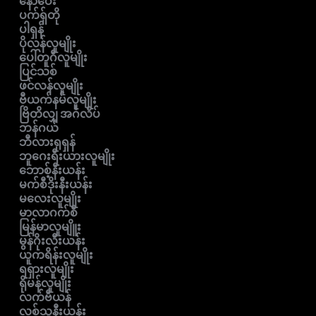
နော်ဝေး
ပက်ရှ်တို
ပါရှန်
ပိုလန်လူမျိုး
ပေါ်တူဂီလူမျိုး
ပြင်သစ်
ဖင်လန်လူမျိုး
ဗီယက်နမ်လူမျိုး
ဗြိတိလျှ အင်္ဂလိပ်
ဘန်ဂယ်
ဘီလားရုရှန်
ဘူဂေးရီးယားလူမျိုး
ဘောစ့်နီးယန်း
မက်စီဒိုးနီးယန်း
မလေးလူမျိုး
မာလာဂက်စီ
မြန်မာလူမျိူး
မွန်ဂိုးလီးယန်း
ယူကရိန်းလူမျိုး
ရရှားလူမျိုး
ရိုမန်လူမျိုး
လက်ဗီယန်
လစ်သူနီးယန်း