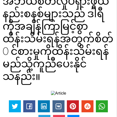
အဘယ်စိတ်လှုပ်ရှားဖွယ်
နည်းစနစ်များသည် ဒါရီ
ကိုအချိန်ကြာမြင့်စွာ
ထိန်းသိမ်းရန်အတွက်စိတ်
0 င်စားမှုကိုထိန်းသိမ်းရန်
မည်သို့ကူညီပေးနိုင်
သနည်း။