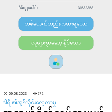
ဂိမ်းစုစုပေါင်း
31532358
တစ်ယေက်တည်းကစားရသော
လူများစွာဆော့ နိုင်သော
09.08.2023
272
ဒါရီ ၏အွန်လိုင်းလေ့လာမှု