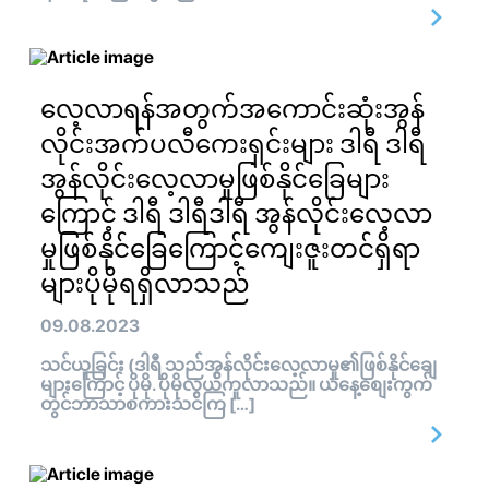
လေ့လာရန်အတွက်အကောင်းဆုံးအွန်
လိုင်းအက်ပလီကေးရှင်းများ ဒါရီ ဒါရီ
အွန်လိုင်းလေ့လာမှုဖြစ်နိုင်ခြေများ
ကြောင့် ဒါရီ ဒါရီဒါရီ အွန်လိုင်းလေ့လာ
မှုဖြစ်နိုင်ခြေကြောင့်ကျေးဇူးတင်ရှိရာ
များပိုမိုရရှိလာသည်
09.08.2023
သင်ယူခြင်း (ဒါရီ သည်အွန်လိုင်းလေ့လာမှု၏ဖြစ်နိုင်ချေ
များကြောင့် ပိုမို. ပိုမိုလွယ်ကူလာသည်။ ယနေ့စျေးကွက်
တွင်ဘာသာစကားသင်ကြ […]