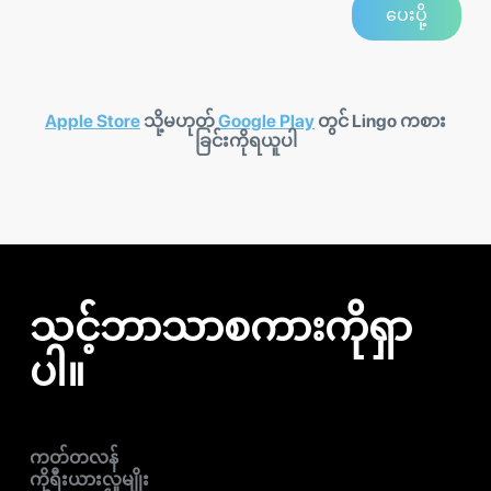
Apple Store
သို့မဟုတ်
Google Play
တွင် Lingo ကစား
ခြင်းကိုရယူပါ
သင့်ဘာသာစကားကိုရှာ
ပါ။
ကတ်တလန်
ကိုရီးယားလူမျိုး