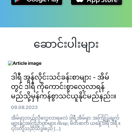
ဆောင်းပါးများ
ဒါရီ အွန်လိုင်းသင်ခန်းစာများ - အိမ်
တွင် ဒါရီ ကိုကောင်းစွာလေ့လာရန်
မည်သို့မှန်ကန်စွာသင်ယူနိုင်မည်နည်း။
09.08.2023
အိမ်မှာဘယ်လိုလေ့လာရမလဲ ဒါရီ အိမ်မှာ: အကြံပြုချက်
များနှင့်အကြံဥာဏ်များ nbsp; မိတ်ဆက် ယနေ့ ဒါရီ ဒါရီ ။
၎င်းတို့သည်သဒ္ဒါစည […]