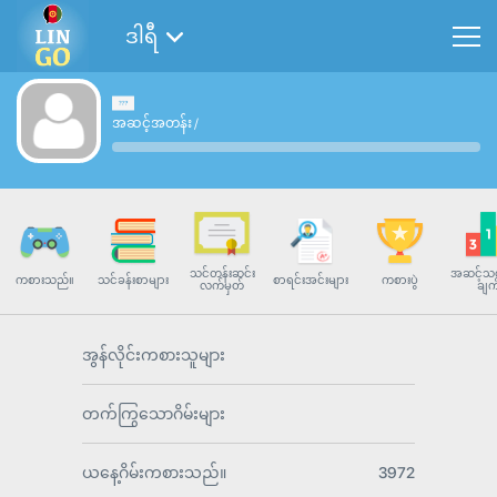
ဒါရီ
အဆင့်အတန်း
/
သင်တန်းဆင်း
အဆင့်သတ
ကစားသည်။
သင်ခန်းစာများ
စာရင်းအင်းများ
ကစားပွဲ
လက်မှတ်
ချက
အွန်လိုင်းကစားသူများ
တက်ကြွသောဂိမ်းများ
ယနေ့ဂိမ်းကစားသည်။
3972