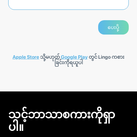
Apple Store
သို့မဟုတ်
Google Play
တွင် Lingo ကစား
ခြင်းကိုရယူပါ
သင့်ဘာသာစကားကိုရှာ
ပါ။