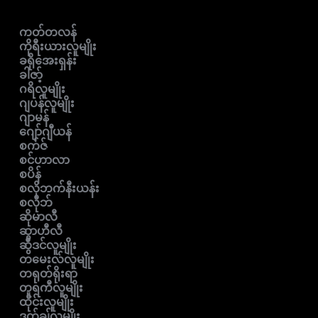
ကတ်တလန်
ကိုရီးယားလူမျိုး
ခရိုအေးရှန်း
ခါဇာ့်
ဂရိလူမျိုး
ဂျပန်လူမျိုး
ဂျာမန်
ဂျော်ဂျီယန်
စက်ဇ်
စင်ဟာလာ
စပိန်
စလိုဘက်နီးယန်း
စလိုဘ်
ဆိုမာလီ
ဆွာဟီလီ
ဆွီဒင်လူမျိုး
တမေးလ်လူမျိုး
တရုတ်ရိုးရာ
တူရကီလူမျိုး
ထိုင်းလူမျိုး
ဒတ်ချ်လူမျိုး