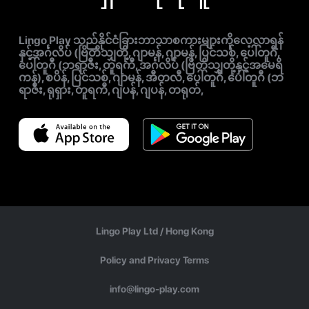
Lingo Play သည်နိုင်ငံခြားဘာသာစကားများကိုလေ့လာရန်
နှင့်အင်္ဂလိပ် (ဗြိတိသျှတို့, ဂျာမန်, ဂျာမန်, ပြင်သစ်, ပေါ်တူဂီ,
ပေါ်တူဂီ (ဘရာဇီး, တူရကီ, အင်္ဂလိပ် (ဗြိတိသျှတို့နှင့်အမေရိ
ကန်), စပိန်, ပြင်သစ်, ဂျာမန်, အီတလီ, ပေါ်တူဂီ, ပေါ်တူဂီ (ဘ
ရာဇီး, ရုရှား, တူရကီ, ဂျပန်, ဂျပန်, တရုတ်,
Lingo Play Ltd /
Hong Kong
Policy and Privacy Terms
info@lingo-play.com