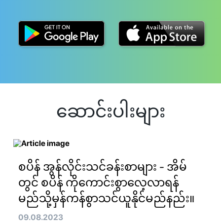
ဆောင်းပါးများ
စပိန် အွန်လိုင်းသင်ခန်းစာများ - အိမ်
တွင် စပိန် ကိုကောင်းစွာလေ့လာရန်
မည်သို့မှန်ကန်စွာသင်ယူနိုင်မည်နည်း။
09.08.2023