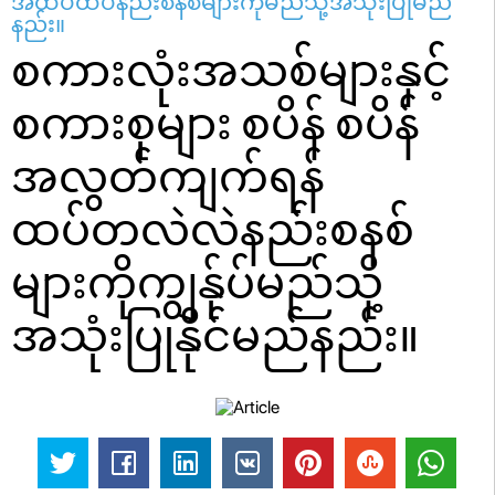
အထပ်ထပ်နည်းစနစ်များကိုမည်သို့အသုံးပြုမည်
နည်း။
စကားလုံးအသစ်များနှင့်
စကားစုများ စပိန် စပိန်
အလွတ်ကျက်ရန်
ထပ်တလဲလဲနည်းစနစ်
များကိုကျွန်ုပ်မည်သို့
အသုံးပြုနိုင်မည်နည်း။