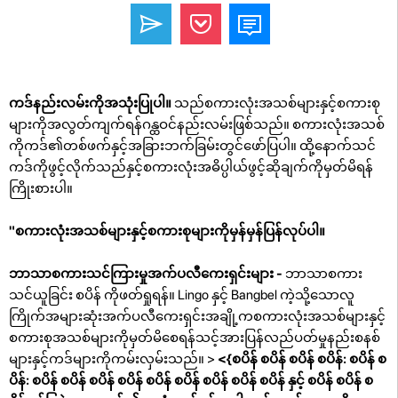
ကဒ်နည်းလမ်းကိုအသုံးပြုပါ။
သည်စကားလုံးအသစ်များနှင့်စကားစု
များကိုအလွတ်ကျက်ရန်ဂန္ထဝင်နည်းလမ်းဖြစ်သည်။ စကားလုံးအသစ်
ကိုကဒ်၏တစ်ဖက်နှင့်အခြားဘက်ခြမ်းတွင်ဖော်ပြပါ။ ထို့နောက်သင်
ကဒ်ကိုဖွင့်လိုက်သည်နှင့်စကားလုံးအဓိပ္ပါယ်ဖွင့်ဆိုချက်ကိုမှတ်မိရန်
ကြိုးစားပါ။
"စကားလုံးအသစ်များနှင့်စကားစုများကိုမှန်မှန်ပြန်လုပ်ပါ။
ဘာသာစကားသင်ကြားမှုအက်ပလီကေးရှင်းများ -
ဘာသာစကား
သင်ယူခြင်း စပိန် ကိုဖတ်ရှုရန်။ Lingo နှင့် Bangbel ကဲ့သို့သောလူ
ကြိုက်အများဆုံးအက်ပလီကေးရှင်းအချို့ကစကားလုံးအသစ်များနှင့်
စကားစုအသစ်များကိုမှတ်မိစေရန်သင့်အားပြန်လည်ပတ်မှုနည်းစနစ်
များနှင့်ကဒ်များကိုကမ်းလှမ်းသည်။ >
<{စပိန် စပိန် စပိန် စပိန်: စပိန် စ
ပိန်: စပိန် စပိန် စပိန် စပိန် စပိန် စပိန် စပိန် စပိန် စပိန် နှင့် စပိန် စပိန် စ