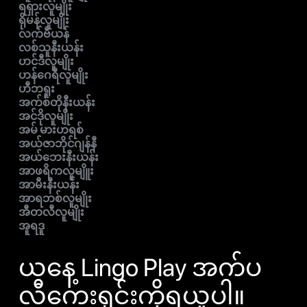
ရရှားလူမျိုး
ရိုမန်လူမျိုး
လက်ဗီယန်
လစ်သူနီးယန်း
ဟင်ဒီလူမျိုး
ဟန်ဂေရီလူမျိုး
ဟီဘရူး
အက်စ်တိုနီးယန်း
အင်ဒိုလူမျိုး
အမ် မားဟရစ်
အယ်ဇာဘိုင်ဂျန်နီ
အယ်ဘေးနီးယန်း
အာဖရိကလူမျိူး
အာမီးနီးယန်း
အာရဘစ်လူမျိုး
အီတလီလူမျိုး
အူရဒူ
ယနေ့ Lingo Play အက်ပ
လီကေးရှင်းကိုရယူပါ။