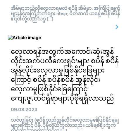
အိမ်မှာဘယ်လိုလေ့လာရမလဲ စပိန် အိမ်မှာ: အကြံပြုချက်
များနှင့်အကြံဥာဏ်များ nbsp; မိတ်ဆက် ယနေ့ စပိန် စပိန်
။ ၎င်းတို့သည်သဒ္ဒ […]
လေ့လာရန်အတွက်အကောင်းဆုံးအွန်
လိုင်းအက်ပလီကေးရှင်းများ စပိန် စပိန်
အွန်လိုင်းလေ့လာမှုဖြစ်နိုင်ခြေများ
ကြောင့် စပိန် စပိန်စပိန် အွန်လိုင်း
လေ့လာမှုဖြစ်နိုင်ခြေကြောင့်
ကျေးဇူးတင်ရှိရာများပိုမိုရရှိလာသည်
09.08.2023
သင်ယူခြင်း (စပိန် သည်အွန်လိုင်းလေ့လာမှု၏ဖြစ်နိုင်ချေ
များကြောင့် ပိုမို. ပိုမိုလွယ်ကူလာသည်။ ယနေ့စျေးကွက်
တွင်ဘာသာစကားသင်က […]