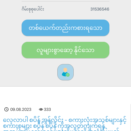
ဂိမ်းစုစုပေါင်း
31536546
တစ်ယေက်တည်းကစားရသော
လူများစွာဆော့ နိုင်သော
09.08.2023
333
လေ့လာပါ စပိန် အွန်လိုင်း - စကားလုံးအသစ်များနှင့်
စကားစုများ စပိန် စပိန် ကိုအလွတ်ကျက်ရန်