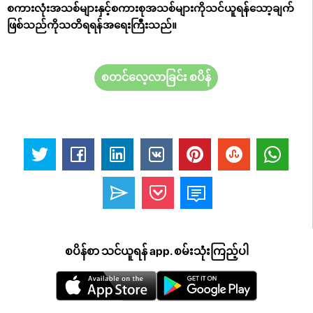
စကားလုံးအသစ်များနှင့်စကားစုအသစ်များကိုသင်ယူရန်သော့ချက်
ဖြစ်သည်ကိုသတိရရန်အရေးကြီးသည်။
စတင်လေ့လာခြင်း စပိန်
စပိန်စာ သင်ယူရန် app. စမ်းသုံးကြည့်ပါ