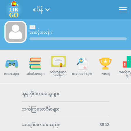
စပိန်
အဆင့်အတန်း
/
သင်တန်းဆင်း
အဆင့်သတ
ကစားသည်။
သင်ခန်းစာများ
စာရင်းအင်းများ
ကစားပွဲ
လက်မှတ်
ချက
အွန်လိုင်းကစားသူများ
တက်ကြွသောဂိမ်းများ
ယနေ့ဂိမ်းကစားသည်။
3943