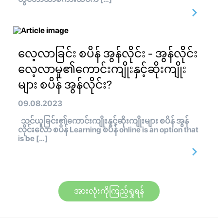
လေ့လာခြင်း စပိန် အွန်လိုင်း - အွန်လိုင်း
လေ့လာမှု၏ကောင်းကျိုးနှင့်ဆိုးကျိုး
များ စပိန် အွန်လိုင်း?
09.08.2023
သင်ယူခြင်း၏ကောင်းကျိုးနှင့်ဆိုးကျိုးများ စပိန် အွန်
လိုင်းလော စပိန် Learning စပိန် online is an option that
is be […]
အားလုံးကိုကြည့်ရှုရန်