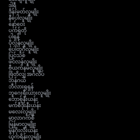
ဒါရီ
ဒိန်းမတ်လူမျိုး
နီပေါလူမျိုး
နော်ဝေး
ပက်ရှ်တို
ပါရှန်
ပိုလန်လူမျိုး
ပေါ်တူဂီလူမျိုး
ပြင်သစ်
ဖင်လန်လူမျိုး
ဗီယက်နမ်လူမျိုး
ဗြိတိလျှ အင်္ဂလိပ်
ဘန်ဂယ်
ဘီလားရုရှန်
ဘူဂေးရီးယားလူမျိုး
ဘောစ့်နီးယန်း
မက်စီဒိုးနီးယန်း
မလေးလူမျိုး
မာလာဂက်စီ
မြန်မာလူမျိူး
မွန်ဂိုးလီးယန်း
ယူကရိန်းလူမျိုး