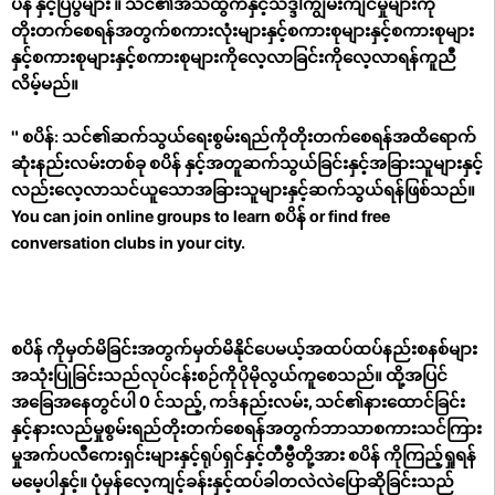
ပိန် နှင့်ပြပွဲများ ။ သင်၏အသံထွက်နှင့်သဒ္ဒါကျွမ်းကျင်မှုများကို
တိုးတက်စေရန်အတွက်စကားလုံးများနှင့်စကားစုများနှင့်စကားစုများ
နှင့်စကားစုများနှင့်စကားစုများကိုလေ့လာခြင်းကိုလေ့လာရန်ကူညီ
လိမ့်မည်။
" စပိန်:
သင်၏ဆက်သွယ်ရေးစွမ်းရည်ကိုတိုးတက်စေရန်အထိရောက်
ဆုံးနည်းလမ်းတစ်ခု စပိန် နှင့်အတူဆက်သွယ်ခြင်းနှင့်အခြားသူများနှင့်
လည်းလေ့လာသင်ယူသောအခြားသူများနှင့်ဆက်သွယ်ရန်ဖြစ်သည်။
You can join online groups to learn စပိန် or find free
conversation clubs in your city.
စပိန် ကိုမှတ်မိခြင်းအတွက်မှတ်မိနိုင်ပေမယ့်အထပ်ထပ်နည်းစနစ်များ
အသုံးပြုခြင်းသည်လုပ်ငန်းစဉ်ကိုပိုမိုလွယ်ကူစေသည်။ ထို့အပြင်
အခြေအနေတွင်ပါ 0 င်သည့်, ကဒ်နည်းလမ်း, သင်၏နားထောင်ခြင်း
နှင့်နားလည်မှုစွမ်းရည်တိုးတက်စေရန်အတွက်ဘာသာစကားသင်ကြား
မှုအက်ပလီကေးရှင်းများနှင့်ရုပ်ရှင်နှင့်တီဗွီတို့အား စပိန် ကိုကြည့်ရှုရန်
မမေ့ပါနှင့်။ ပုံမှန်လေ့ကျင့်ခန်းနှင့်ထပ်ခါတလဲလဲပြောဆိုခြင်းသည်