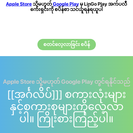
Apple Store
သို့မဟုတ်
Google Play
မှ LinGo Play အက်ပလီ
ကေးရှင်းကို စပိန်စာ သင်ယူရန်ရယူပါ
စတင်လေ့လာခြင်း စပိန်
Apple Store သို့မဟုတ် Google Play တွင်ရနိုင်သည်
[[အင်္ဂလိပ်]]] စကားလုံးများ
နှင့်စကားစုများကိုလေ့လာ
ပါ။ ကြိုးစားကြည့်ပါ။