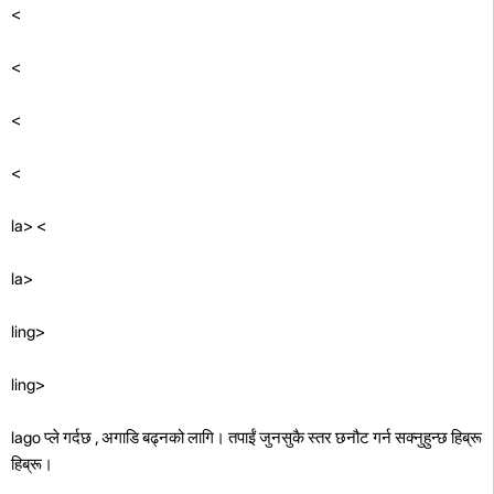
<
<
<
<
la> <
la>
ling>
ling>
lago प्ले गर्दछ , अगाडि बढ्नको लागि। तपाईं जुनसुकै स्तर छनौट गर्न सक्नुहुन्छ हिब्रू
हिब्रू।