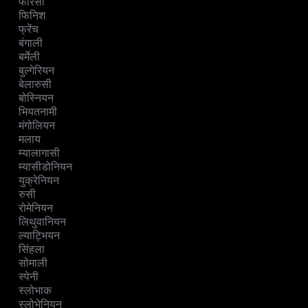
फारसी
फिनिश
फ्रेंच
बंगाली
बर्मेली
बुल्गेरियन
बेलारुसी
बोस्नियन
भियतनामी
मंगोलियन
मलाय
म्यालागासी
म्यासीडोनियन
युक्रेनियन
रुसी
रोमेनियन
लिथुवानियन
ल्याट्भियन
सिंहला
सोमाली
स्पेनी
स्लोभाक
स्लोभेनियन