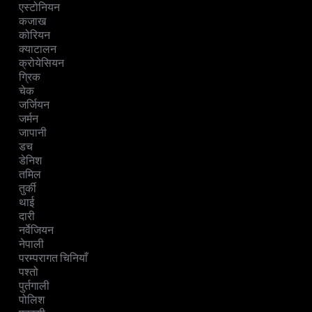
एस्टोनियन
कजाख
कोरियन
क्याटालन
क्रोयेसियन
ग्रिक
चेक
जर्जियन
जर्मन
जापानी
डच
डेनिश
तमिल
तुर्की
थाई
दारी
नर्वेजियन
नेपाली
परम्परागत चिनियाँ
पश्तो
पुर्तगाली
पोलिश