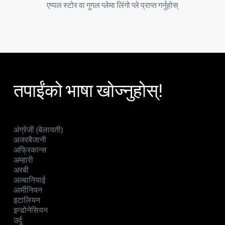
एप्पल स्टोर वा गुगल प्लेमा लिंगो प्ले प्राप्त गर्नुहोस्
तपाईंको भाषा खोज्नुहोस्!
अंग्रेजी (बेलायती)
अजरबैजानी
अफ्रिकान्स
अम्हारी
अरबी
अल्बानियाई
आर्मीनियन
इटालियन
इन्डोनेसियन
उर्दु