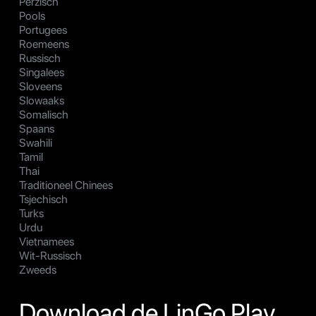
Perzisch
Pools
Portugees
Roemeens
Russisch
Singalees
Sloveens
Slowaaks
Somalisch
Spaans
Swahili
Tamil
Thai
Traditioneel Chinees
Tsjechisch
Turks
Urdu
Vietnamees
Wit-Russisch
Zweeds
Download de LinGo Play