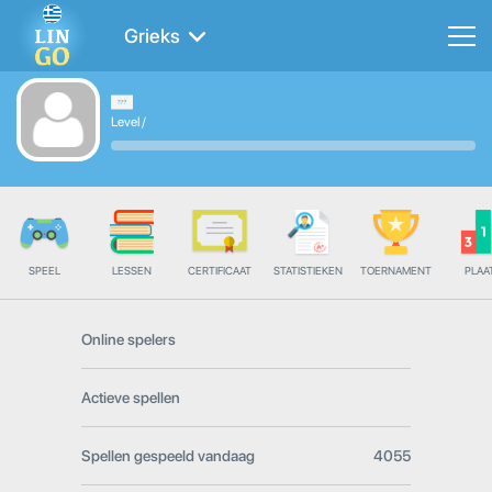
Grieks
Level
/
SPEEL
LESSEN
CERTIFICAAT
STATISTIEKEN
TOERNAMENT
PLAA
Online spelers
Actieve spellen
Spellen gespeeld vandaag
4055