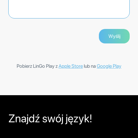
Pobierz LinGo Play z
Apple Store
lub na
Google Play
Znajdź swój język!