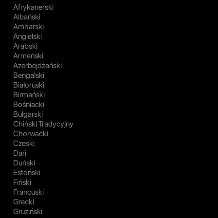
Afrykanerski
Albański
Amharski
Angielski
Arabski
Armeński
Azerbejdżański
Bengalski
Białoruski
Birmański
Bośniacki
Bułgarski
Chiński Tradycyjny
Chorwacki
Czeski
Dari
Duński
Estoński
Fiński
Francuski
Grecki
Gruziński