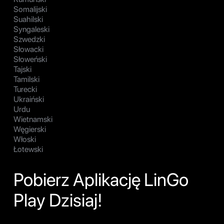
Somalijski
Suahilski
Syngaleski
Szwedzki
Słowacki
Słoweński
Tajski
Tamilski
Turecki
Ukraiński
Urdu
Wietnamski
Węgierski
Włoski
Łotewski
Pobierz Aplikację LinGo
Play Dzisiaj!