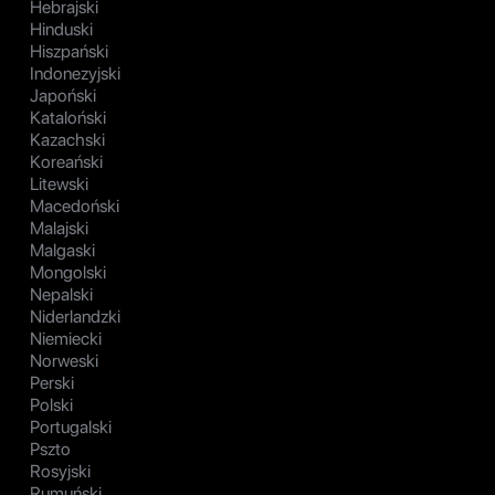
Hebrajski
Hinduski
Hiszpański
Indonezyjski
Japoński
Kataloński
Kazachski
Koreański
Litewski
Macedoński
Malajski
Malgaski
Mongolski
Nepalski
Niderlandzki
Niemiecki
Norweski
Perski
Polski
Portugalski
Pszto
Rosyjski
Rumuński