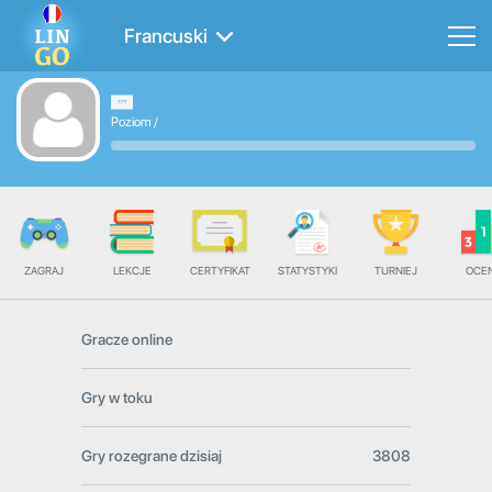
Francuski
Poziom
/
ZAGRAJ
LEKCJE
CERTYFIKAT
STATYSTYKI
TURNIEJ
OCE
Gracze online
Gry w toku
Gry rozegrane dzisiaj
3808