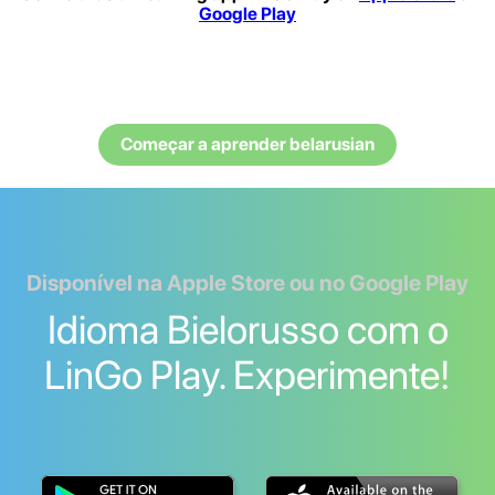
Google Play
Começar a aprender belarusian
Disponível na Apple Store ou no Google Play
Idioma Bielorusso com o
LinGo Play. Experimente!