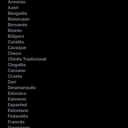
Arménio
Azeri
Bengalês
Bielorusso
Birmanês
Bósnio
Búlgaro
Catalão
Cazaque
Checo
Chinês Tradicional
Cingalês
Coreano
Croata
Dari
Dinamarquês
Eslovaco
Esloveno
Espanhol
Estoniano
Finlandês
Francês
Georgiano