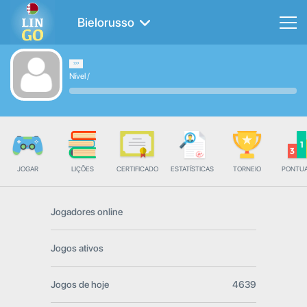
Bielorusso
Nível
/
JOGAR
LIÇÕES
CERTIFICADO
ESTATÍSTICAS
TORNEIO
PONTU
Jogadores online
Jogos ativos
Jogos de hoje
4639