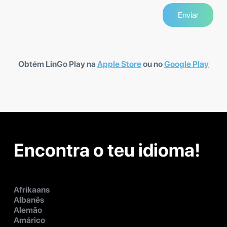
Obtém LinGo Play na
Apple Store
ou no
Google Play
Encontra o teu idioma!
Afrikaans
Albanês
Alemão
Amárico