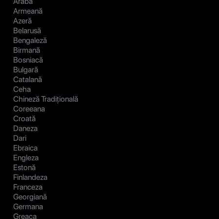
Araba
Armeană
Azeră
Belarusă
Bengaleză
Birmană
Bosniacă
Bulgară
Catalană
Ceha
Chineză Tradițională
Coreeana
Croată
Daneza
Dari
Ebraica
Engleza
Estonă
Finlandeza
Franceza
Georgiană
Germana
Greaca