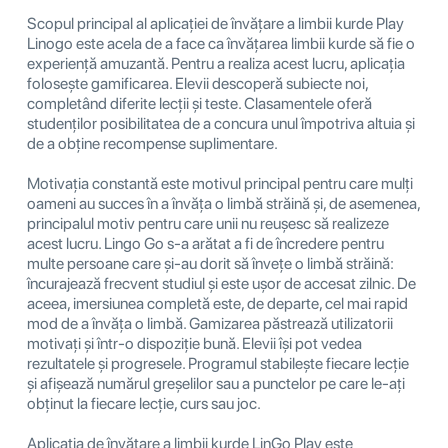
Scopul principal al aplicației de învățare a limbii kurde Play
Linogo este acela de a face ca învățarea limbii kurde să fie o
experiență amuzantă. Pentru a realiza acest lucru, aplicația
folosește gamificarea. Elevii descoperă subiecte noi,
completând diferite lecții și teste. Clasamentele oferă
studenților posibilitatea de a concura unul împotriva altuia și
de a obține recompense suplimentare.
Motivația constantă este motivul principal pentru care mulți
oameni au succes în a învăța o limbă străină și, de asemenea,
principalul motiv pentru care unii nu reușesc să realizeze
acest lucru. Lingo Go s-a arătat a fi de încredere pentru
multe persoane care și-au dorit să învețe o limbă străină:
încurajează frecvent studiul și este ușor de accesat zilnic. De
aceea, imersiunea completă este, de departe, cel mai rapid
mod de a învăța o limbă. Gamizarea păstrează utilizatorii
motivați și într-o dispoziție bună. Elevii își pot vedea
rezultatele și progresele. Programul stabilește fiecare lecție
și afișează numărul greșelilor sau a punctelor pe care le-ați
obținut la fiecare lecție, curs sau joc.
Aplicația de învățare a limbii kurde LinGo Play este