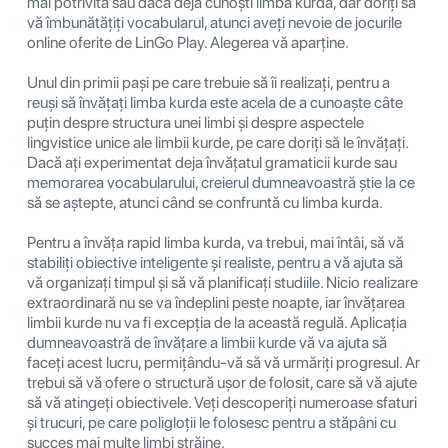
mai potrivită sau dacă deja cunoști limba kurda, dar doriți să
vă îmbunătățiți vocabularul, atunci aveți nevoie de jocurile
online oferite de LinGo Play. Alegerea vă aparține.
Unul din primii pași pe care trebuie să îi realizați, pentru a
reuși să învățați limba kurda este acela de a cunoaște câte
puțin despre structura unei limbi și despre aspectele
lingvistice unice ale limbii kurde, pe care doriți să le învățați.
Dacă ați experimentat deja învățatul gramaticii kurde sau
memorarea vocabularului, creierul dumneavoastră știe la ce
să se aștepte, atunci când se confruntă cu limba kurda.
Pentru a învăța rapid limba kurda, va trebui, mai întâi, să vă
stabiliți obiective inteligente și realiste, pentru a vă ajuta să
vă organizați timpul și să vă planificați studiile. Nicio realizare
extraordinară nu se va îndeplini peste noapte, iar învățarea
limbii kurde nu va fi excepția de la această regulă. Aplicația
dumneavoastră de învățare a limbii kurde vă va ajuta să
faceți acest lucru, permițându-vă să vă urmăriți progresul. Ar
trebui să vă ofere o structură ușor de folosit, care să vă ajute
să vă atingeți obiectivele. Veți descoperiți numeroase sfaturi
și trucuri, pe care poligloții le folosesc pentru a stăpâni cu
succes mai multe limbi străine.