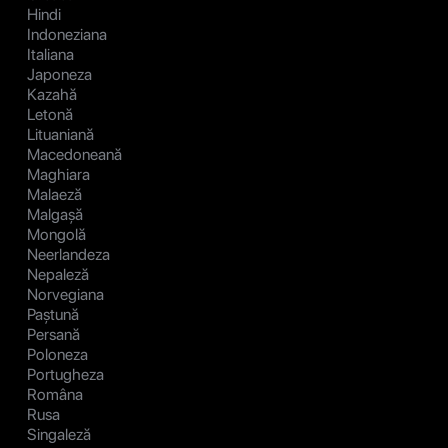
Hindi
Indoneziana
Italiana
Japoneza
Kazahă
Letonă
Lituaniană
Macedoneană
Maghiara
Malaeză
Malgașă
Mongolă
Neerlandeza
Nepaleză
Norvegiana
Paștună
Persană
Poloneza
Portugheza
Româna
Rusa
Singaleză