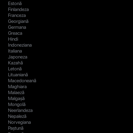
Estonă
Finlandeza
Franceza
Georgiană
Germana
Greaca
Hindi
Indoneziana
Italiana
Japoneza
Kazahă
Letonă
Lituaniană
Macedoneană
Maghiara
Malaeză
Malgașă
Mongolă
Neerlandeza
Nepaleză
Norvegiana
Paștună