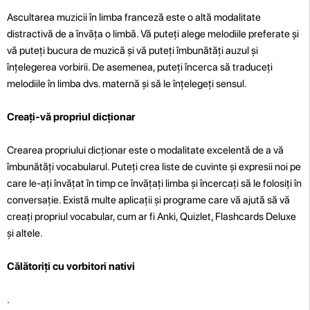
Ascultarea muzicii în limba franceză este o altă modalitate
distractivă de a învăța o limbă. Vă puteți alege melodiile preferate și
vă puteți bucura de muzică și vă puteți îmbunătăți auzul și
înțelegerea vorbirii. De asemenea, puteți încerca să traduceți
melodiile în limba dvs. maternă și să le înțelegeți sensul.
Creați-vă propriul dicționar
Crearea propriului dicționar este o modalitate excelentă de a vă
îmbunătăți vocabularul. Puteți crea liste de cuvinte și expresii noi pe
care le-ați învățat în timp ce învățați limba și încercați să le folosiți în
conversație. Există multe aplicații și programe care vă ajută să vă
creați propriul vocabular, cum ar fi Anki, Quizlet, Flashcards Deluxe
și altele.
Călătoriți cu vorbitori nativi
.