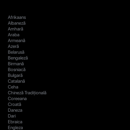
Afrikaans
Albaneză
Amhară
Araba
Armeană
Azeră
Belarusă
Bengaleză
Birmană
Bosniacă
Bulgară
Catalană
Ceha
Chineză Tradițională
Coreeana
Croată
Daneza
Dari
Ebraica
Engleza