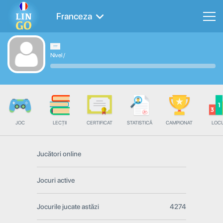
Franceza
Nivel
/
JOC
LECȚII
CERTIFICAT
STATISTICĂ
CAMPIONAT
LOC
Jucători online
Jocuri active
Jocurile jucate astăzi
4274