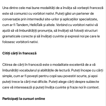
Una dintre cele mai bune modalități de a învăța să vorbești franceză
este să comunici cu vorbitori nativi. Puteți găsi un partener de
conversație prin intermediul site-urilor și aplicațiilor specializate,
cum ar fi Tandem, HelloTalk și altele. Vorbind cu vorbitori nativi vă
ajută să vă îmbunătățiți pronunția, să învățați să folosiți structuri
gramaticale corecte și să învățați cuvinte și expresii noi pe care le
folosesc vorbitorii nativi.
Citiți cărți în franceză
Citirea de cărți în franceză este o modalitate excelentă de a vă
îmbunătăți vocabularul și abilitățile de lectură. Puteți începe cu cărți
simple, cum ar fi povești pentru copii sau povestiri scurte, și apoi
puteți trece la cărți mai dificile. Puteți alege cărți despre subiecte
care vă interesează și puteți învăța cuvinte și fraze noi în context.
Participați la cursuri online