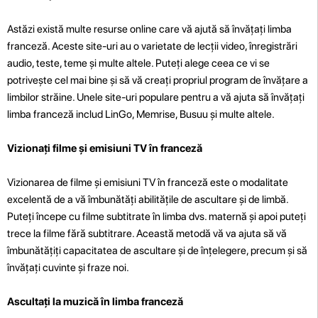
Astăzi există multe resurse online care vă ajută să învățați limba
franceză. Aceste site-uri au o varietate de lecții video, înregistrări
audio, teste, teme și multe altele. Puteți alege ceea ce vi se
potrivește cel mai bine și să vă creați propriul program de învățare a
limbilor străine. Unele site-uri populare pentru a vă ajuta să învățați
limba franceză includ LinGo, Memrise, Busuu și multe altele.
Vizionați filme și emisiuni TV în franceză
Vizionarea de filme și emisiuni TV în franceză este o modalitate
excelentă de a vă îmbunătăți abilitățile de ascultare și de limbă.
Puteți începe cu filme subtitrate în limba dvs. maternă și apoi puteți
trece la filme fără subtitrare. Această metodă vă va ajuta să vă
îmbunătățiți capacitatea de ascultare și de înțelegere, precum și să
învățați cuvinte și fraze noi.
Ascultați la muzică în limba franceză