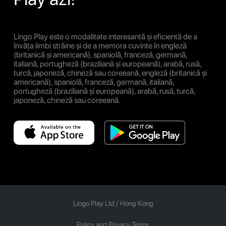
Lingo Play este o modalitate interesantă și eficientă de a
învăța limbi străine și de a memora cuvinte în engleză
(britanică și americană), spaniolă, franceză, germană,
italiană, portugheză (braziliană și europeană), arabă, rusă,
turcă, japoneză, chineză sau coreeană, engleză (britanică și
americană), spaniolă, franceză, germană, italiană,
portugheză (braziliană și europeană), arabă, rusă, turcă,
japoneză, chineză sau coreeană.
Lingo Play Ltd /
Hong Kong
Policy and Privacy Terms