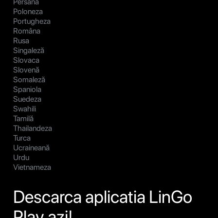
Persană
Poloneza
Portugheza
Româna
Rusa
Singaleză
Slovaca
Slovenă
Somaleză
Spaniola
Suedeza
Swahili
Tamilă
Thailandeza
Turca
Ucraineană
Urdu
Vietnameza
Descarca aplicatia LinGo
Play azi!