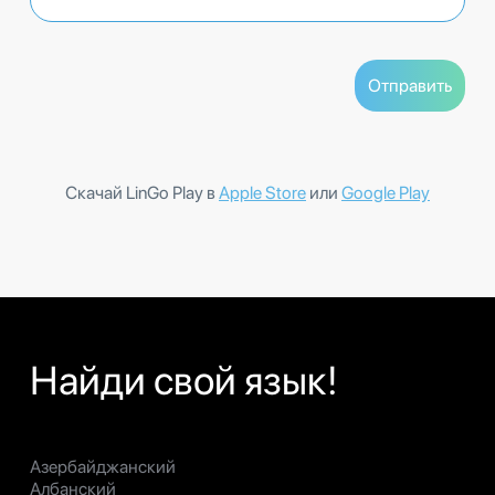
Скачай LinGo Play в
Apple Store
или
Google Play
Найди свой язык!
Азербайджанский
Албанский