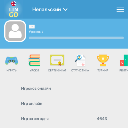
Непальский
Уровень
/
ИГРАТЬ
УРОКИ
СЕРТИФИКАТ
СТАТИСТИКА
ТУРНИР
РЕЙТ
Игроков онлайн
Игр онлайн
Игр за сегодня
4643