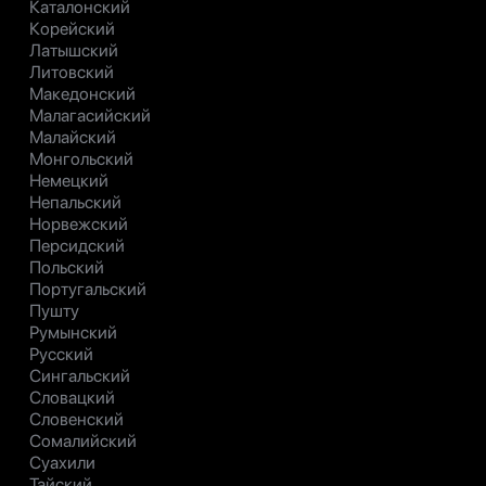
Каталонский
Корейский
Латышский
Литовский
Македонский
Малагасийский
Малайский
Монгольский
Немецкий
Непальский
Норвежский
Персидский
Польский
Португальский
Пушту
Румынский
Русский
Сингальский
Словацкий
Словенский
Сомалийский
Суахили
Тайский