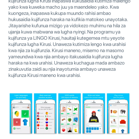
kujifunza lugha Kirusi inapaswa kukusaidia kutimiza malengo
yako kwa kuweka macho juu ya maendeleo yako. Kwa
kuongeza, inapaswa kukupa muundo rahisi ambao
hukusaidia kujifunza haraka na kufikia matokeo unayotaka.
Jitayarishe kufunua mizigo ya vidokezo muhimu na hila za
ujanja kuwa mabwana wa lugha nyingi. Na programu ya
kujifunza ya LINGO Kirusi, hauitaji kutegemea mtu yeyote
kujifunza lugha Kirusi. Unaweza kutimiza lengo kwa urahisi
kwa njia za kujifunzia. Kirusi maneno, misemo na masomo
yameundwa kwa njia ambayo itakusaidia kujifunza lugha
haraka na kwa urahisi. Unaweza kuchagua mada ambazo
zinakuvutia zaidi au njia inayotumia ambayo unaweza
kujifunza Kirusi maneno kwa urahisi.