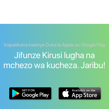
Inapatikana kwenye Duka la Apple au Google Play
Jifunze Kirusi lugha na
mchezo wa kucheza. Jaribu!