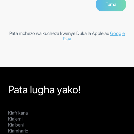
Pata mchezo wa kucheza kwenye Duka la Apple au
Google
Play
Pata lugha yako!
Kiafrikana
Kiajemi
Kialbeni
Kiamharic