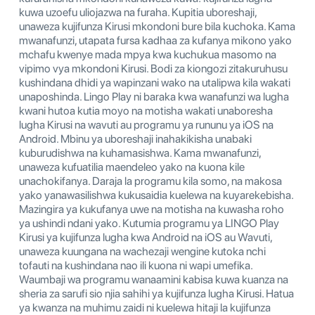
kuwa uzoefu uliojazwa na furaha. Kupitia uboreshaji,
unaweza kujifunza Kirusi mkondoni bure bila kuchoka. Kama
mwanafunzi, utapata fursa kadhaa za kufanya mikono yako
mchafu kwenye mada mpya kwa kuchukua masomo na
vipimo vya mkondoni Kirusi. Bodi za kiongozi zitakuruhusu
kushindana dhidi ya wapinzani wako na utalipwa kila wakati
unaposhinda. Lingo Play ni baraka kwa wanafunzi wa lugha
kwani hutoa kutia moyo na motisha wakati unaboresha
lugha Kirusi na wavuti au programu ya rununu ya iOS na
Android. Mbinu ya uboreshaji inahakikisha unabaki
kuburudishwa na kuhamasishwa. Kama mwanafunzi,
unaweza kufuatilia maendeleo yako na kuona kile
unachokifanya. Daraja la programu kila somo, na makosa
yako yanawasilishwa kukusaidia kuelewa na kuyarekebisha.
Mazingira ya kukufanya uwe na motisha na kuwasha roho
ya ushindi ndani yako. Kutumia programu ya LINGO Play
Kirusi ya kujifunza lugha kwa Android na iOS au Wavuti,
unaweza kuungana na wachezaji wengine kutoka nchi
tofauti na kushindana nao ili kuona ni wapi umefika.
Waumbaji wa programu wanaamini kabisa kuwa kuanza na
sheria za sarufi sio njia sahihi ya kujifunza lugha Kirusi. Hatua
ya kwanza na muhimu zaidi ni kuelewa hitaji la kujifunza