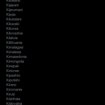
Kiitaliano
Kijapani
Kijerumani
Kijojia
Kikatalani
Kikazaki
Kikorea
Kikroeshia
Kilatvia
Kilithuania
Kimalagasi
Kimalesia
Kimasedonia
Kimongolia
Kinepali
Kinorwe
Kipashto
Kipolishi
Kireno
Kiromania
Kirusi
Kisinhala
Kislovakia