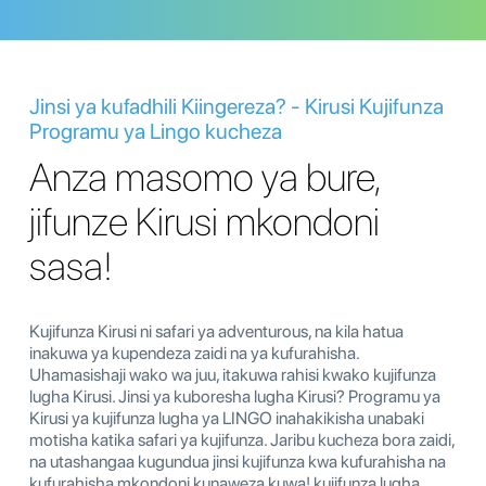
Jinsi ya kufadhili Kiingereza? - Kirusi Kujifunza
Programu ya Lingo kucheza
Anza masomo ya bure,
jifunze Kirusi mkondoni
sasa!
Kujifunza Kirusi ni safari ya adventurous, na kila hatua
inakuwa ya kupendeza zaidi na ya kufurahisha.
Uhamasishaji wako wa juu, itakuwa rahisi kwako kujifunza
lugha Kirusi. Jinsi ya kuboresha lugha Kirusi? Programu ya
Kirusi ya kujifunza lugha ya LINGO inahakikisha unabaki
motisha katika safari ya kujifunza. Jaribu kucheza bora zaidi,
na utashangaa kugundua jinsi kujifunza kwa kufurahisha na
kufurahisha mkondoni kunaweza kuwa! kujifunza lugha