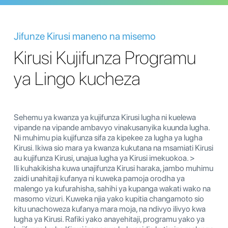
Jifunze Kirusi maneno na misemo
Kirusi Kujifunza Programu
ya Lingo kucheza
Sehemu ya kwanza ya kujifunza Kirusi lugha ni kuelewa
vipande na vipande ambavyo vinakusanyika kuunda lugha.
Ni muhimu pia kujifunza sifa za kipekee za lugha ya lugha
Kirusi. Ikiwa sio mara ya kwanza kukutana na msamiati Kirusi
au kujifunza Kirusi, unajua lugha ya Kirusi imekuokoa. >
Ili kuhakikisha kuwa unajifunza Kirusi haraka, jambo muhimu
zaidi unahitaji kufanya ni kuweka pamoja orodha ya
malengo ya kufurahisha, sahihi ya kupanga wakati wako na
masomo vizuri. Kuweka njia yako kupitia changamoto sio
kitu unachoweza kufanya mara moja, na ndivyo ilivyo kwa
lugha ya Kirusi. Rafiki yako anayehitaji, programu yako ya