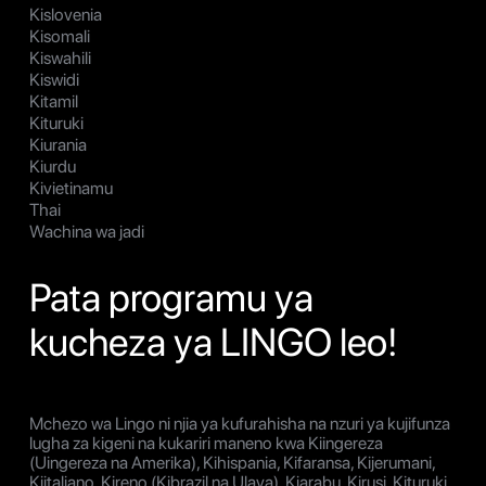
Kislovenia
Kisomali
Kiswahili
Kiswidi
Kitamil
Kituruki
Kiurania
Kiurdu
Kivietinamu
Thai
Wachina wa jadi
Pata programu ya
kucheza ya LINGO leo!
Mchezo wa Lingo ni njia ya kufurahisha na nzuri ya kujifunza
lugha za kigeni na kukariri maneno kwa Kiingereza
(Uingereza na Amerika), Kihispania, Kifaransa, Kijerumani,
Kiitaliano, Kireno (Kibrazil na Ulaya), Kiarabu, Kirusi, Kituruki,