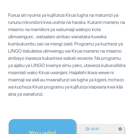
Funua siri nyuma ya kujifunza Kirusi lugha na matumizi ya
rununu mkondoni kwa urahisi na haraka. Kukariri maneno na
misemo na mamilioni ya watumiaji waliopo kote
ulimwenguni. , wataalam ambao wanataka kuweka
kumbukumbu zao na mengi zaidi. Programu ya kucheza ya
LINGO itakuletea ulimwengu wa Kirusi maneno na misemo
ambayo inaweza kukaririwa wakati wowote. Na programu
ya ajabu ya LINGO kwenye simu yako, utaweza kuburudisha
msamiati wako Kirusi uwanjani. Haijalishi ikiwa wewe ni
msemaji wa asili au mwanafunzi wa lugha ya kigeni, mchezo
wa kucheza Kirusi programu ya kujifunza inapeana kwa kila
aina ya wanafunzi.