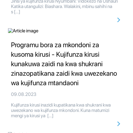
Jinsi ya kujifunza kirusi Nyumbani: Vidokezo na Ushauri
Katika utangulizi: Biashara. Walakini, mbinu sahihi na
s […]
Programu bora za mkondoni za
kusoma kirusi - Kujifunza kirusi
kunakuwa zaidi na kwa shukrani
zinazopatikana zaidi kwa uwezekano
wa kujifunza mtandaoni
09.08.2023
Kujifunza kirusi inazidi kupatikana kwa shukrani kwa
uwezekano wa kujifunza mkondoni. Kuna matumizi
mengi ya kirusi ya […]