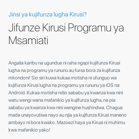
Jinsi ya kujifunza lugha Kirusi?
Jifunze Kirusi Programu ya
Msamiati
Angalia karibu na ugundue ni raha ngapi kujifunza Kirusi
lugha na programu ya rununu au fursa bora za kujifunza
mkondoni! Sio siri kuwa kukaa motisha ni ufunguo wa
kujifunza Kirusi lugha na programu ya rununu ya iOS na
Android. Kukaa motisha ndio sababu ya kwanza kwa nini
watu wengi wana mafanikio ya kujifunza lugha, na pia
sababu ya kwanza kwa nini wengine hushindwa. Chagua
mada unayovutiwa nayo au njia ya kujifunza Kirusi maneno
ambayo ni bora kwako. Mazoezi haya ya Kirusi ni muhimu
kwa mafanikio yako!