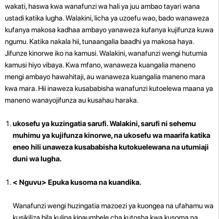
wakati, haswa kwa wanafunzi wa hali ya juu ambao tayari wana
ustadi katika lugha. Walakini, licha ya uzoefu wao, bado wanaweza
kufanya makosa kadhaa ambayo yanaweza kufanya kujifunza kuwa
ngumu. Katika nakala hii, tunaangalia baadhi ya makosa haya.
Jifunze kinorwe iko na kamusi. Walakini, wanafunzi wengi hutumia
kamusi hiyo vibaya. Kwa mfano, wanaweza kuangalia maneno
mengi ambayo hawahitaji, au wanaweza kuangalia maneno mara
kwa mara. Hii inaweza kusababisha wanafunzi kutoelewa maana ya
maneno wanayojifunza au kusahau haraka.
ukosefu ya kuzingatia sarufi. Walakini, sarufi ni sehemu
muhimu ya kujifunza kinorwe, na ukosefu wa maarifa katika
eneo hili unaweza kusababisha kutokuelewana na utumiaji
duni wa lugha.
< Nguvu> Epuka kusoma na kuandika.
Wanafunzi wengi huzingatia mazoezi ya kuongea na ufahamu wa
kusikiliza bila kulipa kipaumbele cha kutosha kwa kusoma na