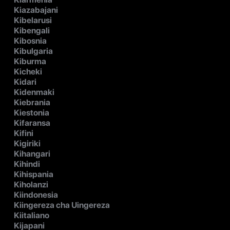
Kiazabajani
Kibelarusi
Kibengali
Kibosnia
Kibulgaria
Kiburma
Kicheki
Kidari
Kidenmaki
Kiebrania
Kiestonia
Kifaransa
Kifini
Kigiriki
Kihangari
Kihindi
Kihispania
Kiholanzi
Kiindonesia
Kiingereza cha Uingereza
Kiitaliano
Kijapani