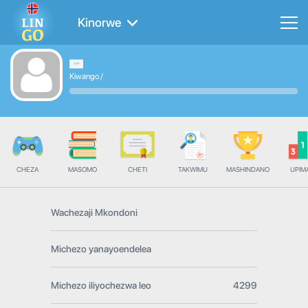
Kinorwe
Kiwango
/
CHEZA
MASOMO
CHETI
TAKWIMU
MASHINDANO
UPIMA
Wachezaji Mkondoni
Michezo yanayoendelea
Michezo iliyochezwa leo
4299