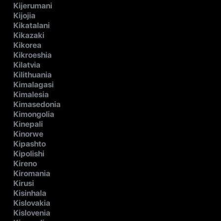
Kijerumani
Kijojia
Kikatalani
Kikazaki
Kikorea
Kikroeshia
Kilatvia
Kilithuania
Kimalagasi
Kimalesia
Kimasedonia
Kimongolia
Kinepali
Kinorwe
Kipashto
Kipolishi
Kireno
Kiromania
Kirusi
Kisinhala
Kislovakia
Kislovenia