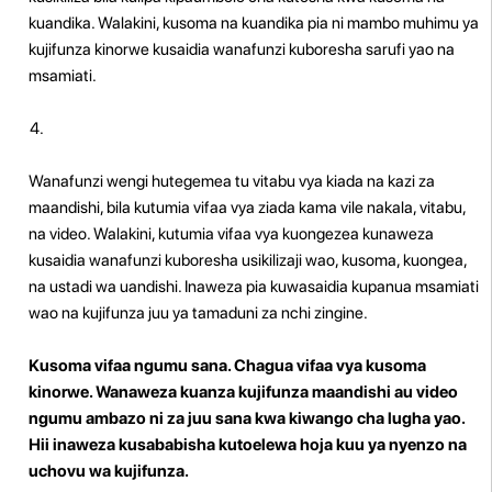
kuandika. Walakini, kusoma na kuandika pia ni mambo muhimu ya
kujifunza kinorwe kusaidia wanafunzi kuboresha sarufi yao na
msamiati.
Wanafunzi wengi hutegemea tu vitabu vya kiada na kazi za
maandishi, bila kutumia vifaa vya ziada kama vile nakala, vitabu,
na video. Walakini, kutumia vifaa vya kuongezea kunaweza
kusaidia wanafunzi kuboresha usikilizaji wao, kusoma, kuongea,
na ustadi wa uandishi. Inaweza pia kuwasaidia kupanua msamiati
wao na kujifunza juu ya tamaduni za nchi zingine.
Kusoma vifaa ngumu sana. Chagua vifaa vya kusoma
kinorwe. Wanaweza kuanza kujifunza maandishi au video
ngumu ambazo ni za juu sana kwa kiwango cha lugha yao.
Hii inaweza kusababisha kutoelewa hoja kuu ya nyenzo na
uchovu wa kujifunza.