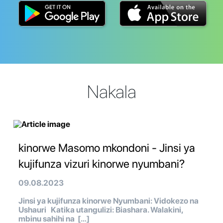
Nakala
kinorwe Masomo mkondoni - Jinsi ya
kujifunza vizuri kinorwe nyumbani?
09.08.2023
Jinsi ya kujifunza kinorwe Nyumbani: Vidokezo na
Ushauri Katika utangulizi: Biashara. Walakini,
mbinu sahihi na […]