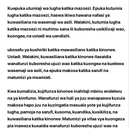
Kuepuka utumiaji wa lugha katika mazoezi. Epuka kutumia
lugha katika mazoezi, haswa ikiwa hawana nafasi ya
kuwasiliana na wasemaji wa asili. Walakini, kutumia lugha
katika mazoezi ni muhimu sana ili kuboresha usikilizaji wao,
kuongea, na ustadi wa uandishi.
ukosefu ya kushiriki katika mawasiliano katika kinorwe.
Ustadi. Walakini, kuwasiliana katika kinorwe itasaidia
wanafunzi kuboresha ujuzi wao katika kuongea na kuelewa
wasemaji wa asili, na epuka makosa katika sarufi na
matumizi ya msamiati.
Kwa kumalizia, kujifunza kinorwe inahitaji mbinu endelevu
na ya kimfumo. Wanafunzi wa hali ya juu wanapaswa kuzuia
makosa hapo juu na kuzingatia masuala yote ya kujifunza
lugha, pamoja na sarufi, kusoma, kuandika, kusikiliza, na
kuwasiliana katika kinorwe. Matumizi ya vifaa vya kuongeza
pia inaweza kusaidia wanafunzi kuboresha ujuzi wao na