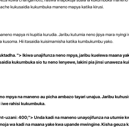
chache kukusaidia kukumbuka maneno mapya katika kirusi.
neno mapya ni kupitia kurudia. Jaribu kutumia neno jipya mara nyingi
na kusoma. Hii itasaidia kuisimamisha katika kumbukumbu yako.
tadha. "> Ikiwa unajifunza neno mpya, jaribu kuelewa maana yak
aidia kukumbuka sio tu neno lenyewe, lakini pia jinsi unaweza ku
eno mpya na maneno au picha ambazo tayari unajua. Jaribu kuhusi
li iwe rahisi kukumbuka.
nt-uzani: 400;"> Unda kadi na maneno unayojifunza na utumie kw
oja wa kadi na maana yake kwa upande mwingine. Kisha geuza ka