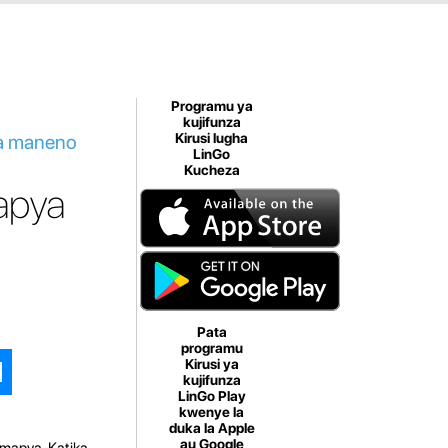
Programu ya
kujifunza
ka maneno
Kirusi lugha
LinGo
Kucheza
apya
Pata
programu
Kirusi ya
kujifunza
LinGo Play
kwenye la
duka la Apple
au Google
mapya. Katika