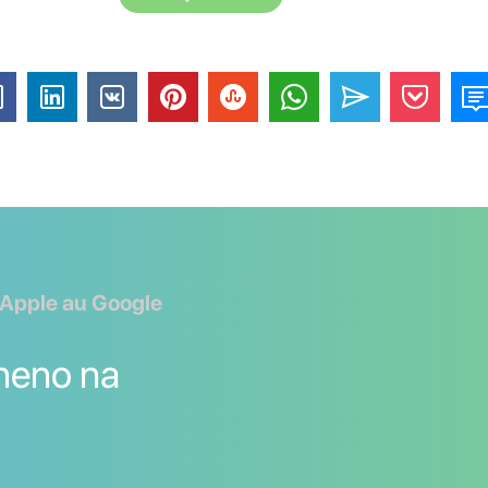
 Apple au Google
aneno na