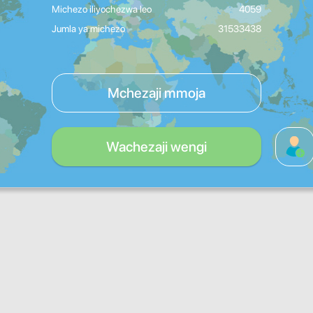
Michezo iliyochezwa leo
4059
Jumla ya michezo
31533438
Mchezaji mmoja
Wachezaji wengi