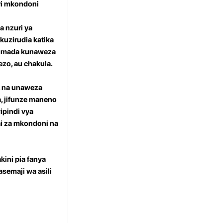
ri mkondoni
a nzuri ya
uzirudia katika
a mada kunaweza
zo, au chakula.
, na unaweza
a, jifunze maneno
ipindi vya
ai za mkondoni na
kini pia fanya
semaji wa asili