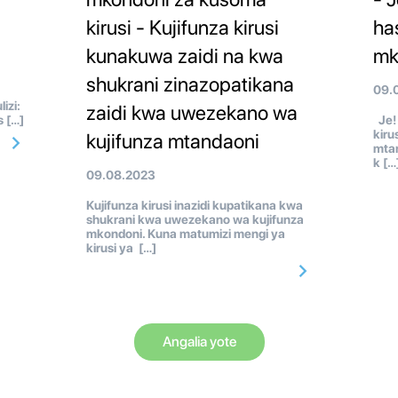
kirusi - Kujifunza kirusi
ha
kunakuwa zaidi na kwa
mk
shukrani zinazopatikana
09.
izi:
zaidi kwa uwezekano wa
s […]
Je! 
kiru
kujifunza mtandaoni
mtan
k […
09.08.2023
Kujifunza kirusi inazidi kupatikana kwa
shukrani kwa uwezekano wa kujifunza
mkondoni. Kuna matumizi mengi ya
kirusi ya […]
Angalia yote