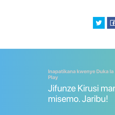
Inapatikana kwenye Duka la
Play
Jifunze Kirusi m
misemo. Jaribu!