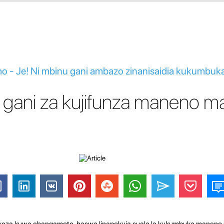
o - Je! Ni mbinu gani ambazo zinanisaidia kukumbu
u gani za kujifunza maneno m
aweza kuwa changamoto, haswa linapokuja suala la kukumbuka maneno 