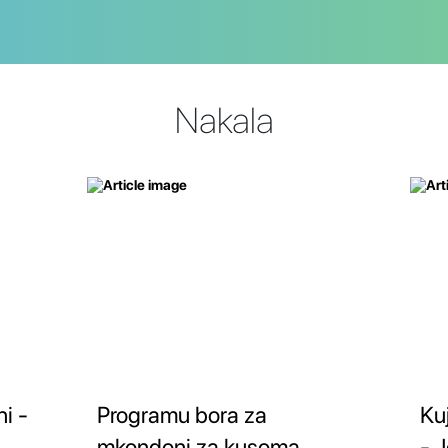
Nakala
i -
Programu bora za
Ku
mkondoni za kusoma
- J