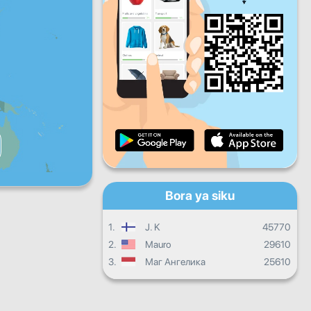
Ijumaa
Jumamosi
Jumapili
Maendeleo ya kila siku
Maendeleo ya kila mwezi
Cheti
Maendeleo ya jumla
Bora ya siku
1.
J. K
45770
2.
Mauro
29610
3.
Маг Ангелика
25610