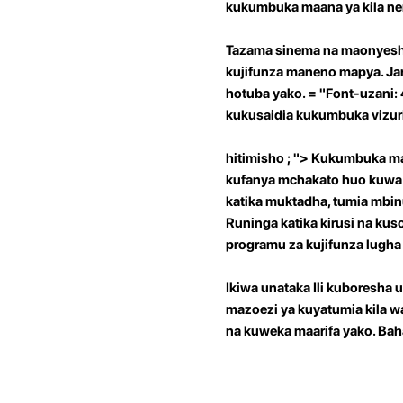
kukumbuka maana ya kila nen
Tazama sinema na maonyesho
kujifunza maneno mapya. Ja
hotuba yako. = "Font-uzani
kukusaidia kukumbuka vizuri
hitimisho ; "> Kukumbuka ma
kufanya mchakato huo kuwa mz
katika muktadha, tumia mbin
Runinga katika kirusi na ku
programu za kujifunza lugh
Ikiwa unataka Ili kuboresha 
mazoezi ya kuyatumia kila wa
na kuweka maarifa yako. Bahat