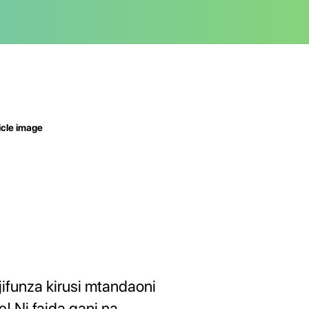
jifunza kirusi mtandaoni
e! Ni faida gani na