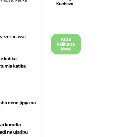
Kucheza
 iwezekanavyo
Anza
kujifunza
kirusi
e katika
itumia katika
sha neno jipya na
a kurudia.
di na ujaribu