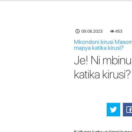
09.08.2023
454
Mkondoni kirusi Masom
mapya katika kirusi?
Je! Ni mbin
katika kirusi?
Kujifunza lugha ya kigeni kun