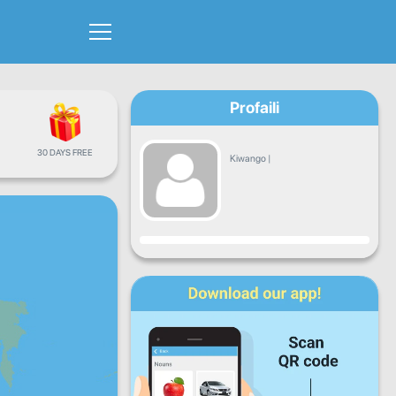
Profaili
30 DAYS FREE
Kiwango
|
Maendeleo
Jumatatu
Jumanne
Jumatano
Alhamisi