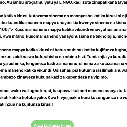
o. Au jaribu programu yetu ya LINGO, kadi zote zinapatikana taya
 katika kirusi.
kutazama sinema na maonyesho katika kirusi ni nji
ribu kuandika maneno mapya unayosikia kwenye sinema na kisha k
: 400;"> Kusoma maneno mapya katika vikundi vinavyohusiana n
. Kwa mfano, kusoma maneno yanayohusiana na teknolojia, miche
neno mapya katika kirusi ni hatua muhimu katika kujifunza lugha
uri zaidi na wa kufurahisha na mbinu hizi. Tumia njia ya kurudi
u ya ushirika, tengeneza kadi za maneno, sinema za kutazama na v
soma maneno katika vikundi. Usisahau pia kutumia rasilimali anuw
a ambazo zinaweza kukupa kazi za kupendeza na vipimo.
ustadi wako wa lugha kirusi, haupaswi kukariri maneno mapya tu, la
kati katika hotuba yako. Kwa hivyo jisikie huru kuzungumza na wa
i nzuri na kujifunza kirusi!
Anza kujifunza kirusi