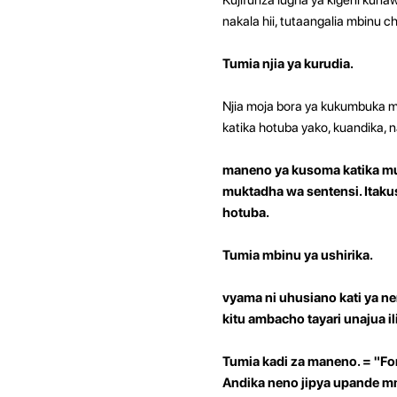
nakala hii, tutaangalia mbinu 
Tumia njia ya kurudia.
Njia moja bora ya kukumbuka ma
katika hotuba yako, kuandika, 
maneno ya kusoma katika muk
muktadha wa sentensi. Itakus
hotuba.
Tumia mbinu ya ushirika.
vyama ni uhusiano kati ya n
kitu ambacho tayari unajua i
Tumia kadi za maneno. = "Fo
Andika neno jipya upande mm