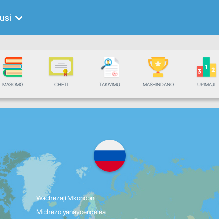
rusi
MASOMO
CHETI
TAKWIMU
MASHINDANO
UPIMAJI
Wachezaji Mkondoni
Michezo yanayoendelea