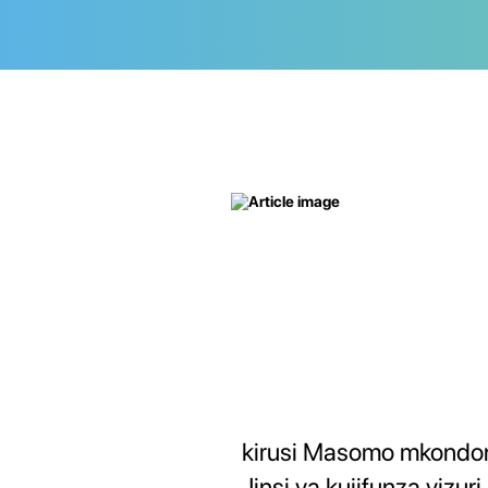
kirusi Masomo mkondon
Jinsi ya kujifunza vizuri