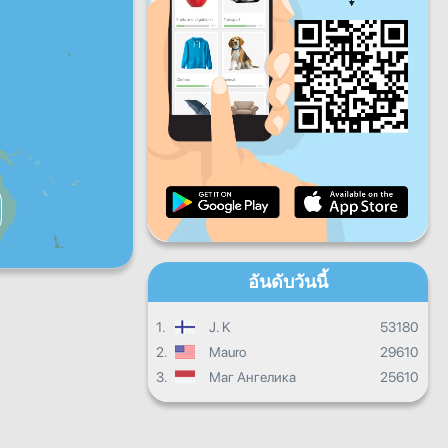
ศ.
ส.
อา.
ควาบคืนหน้ารายวัน
ความคืบหน้ารายเดือน
ใบประกาศนียบัตร
ผลรวมทั้งหมด
อันดับวันนี้
1.
J. K
53180
2.
Mauro
29610
3.
Маг Ангелика
25610