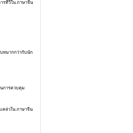
ารทีวีใน ภาษาจีน
ริบทมากกว่ากับนัก
มในการควบคุม
งแคล่วใน ภาษาจีน