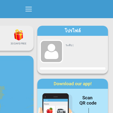
โปรไฟล์
30 DAYS FREE
ระดับ
|
ขั้นตอน
จ.
อ.
พ.
พฤ.