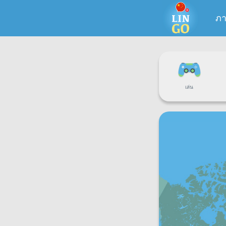
ภา
เล่น