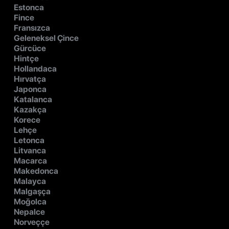
Estonca
Fince
Fransızca
Geleneksel Çince
Gürcüce
Hintçe
Hollandaca
Hırvatça
Japonca
Katalanca
Kazakça
Korece
Lehçe
Letonca
Litvanca
Macarca
Makedonca
Malayca
Malgaşça
Moğolca
Nepalce
Norveççe