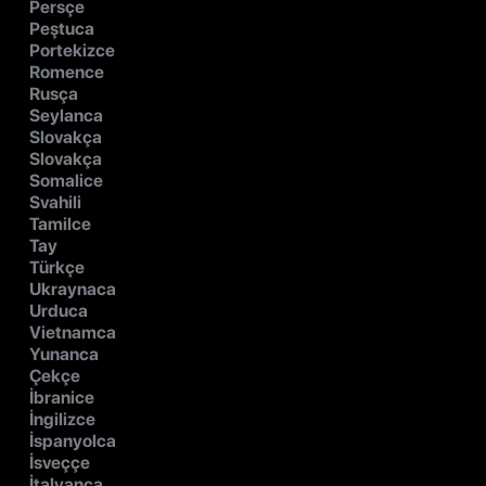
Persçe
Peştuca
Portekizce
Romence
Rusça
Seylanca
Slovakça
Slovakça
Somalice
Svahili
Tamilce
Tay
Türkçe
Ukraynaca
Urduca
Vietnamca
Yunanca
Çekçe
İbranice
İngilizce
İspanyolca
İsveççe
İtalyanca