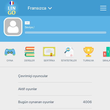
Fransızca
Seviye
/
OYNA
DERSLER
SERTIFIKA
İSTATISTIKLER
TURNUVA
SIRAL
Çevrimiçi oyuncular
Aktif oyunlar
Bugün oynanan oyunlar
4006