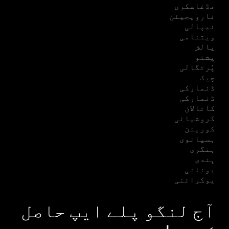
مڈغاسکری
نارویجیئن
نیپالی
ویتنامی
پالش
پشتو
پُرتگالی
چیک
ڈنمارکی
ڈنمارکی
کاتالان
کروشیائی
کوریئن
ہسپانوی
ہنگری
ہِندی
یونانی
یوکرائنی
آج لنگو پلے ایپ حاصل