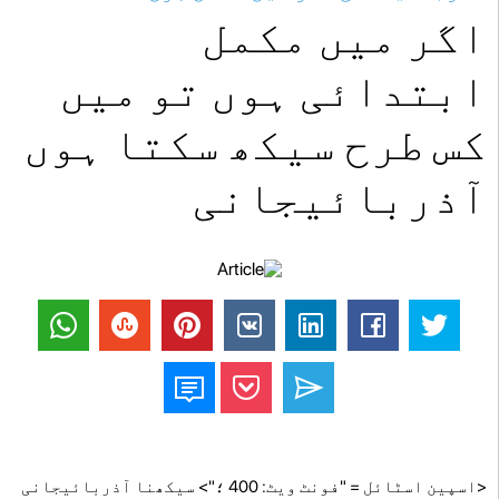
اگر میں مکمل
ابتدائی ہوں تو میں
کس طرح سیکھ سکتا ہوں
آذربائیجانی
<اسپین اسٹائل = "فونٹ ویٹ: 400 ؛"> سیکھنا آذربائیجانی