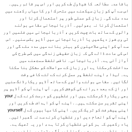
باقاعدہ مطالعہ کا شیڈول طے کریں اور اس پر قائم رہیں۔
اس سے آپ کو زبان سیکھنے میں متحرک اور کامیاب رکھنے میں
مدد ملے گی۔ زبان کو عملی طور پر استعمال کرنا اور
استعمال کرنا نہ بھولیں۔ آذربائیجانی مقامی بولنے
والوں کے ساتھ بات چیت کریں ، آذربائیجانی میں فلمیں اور
ٹی وی شوز دیکھیں یا آذربائیجانی میں آڈیو بکس سنیں۔ اس
سے آپ کو اپنی صلاحیتوں کو بہتر بنانے میں مدد ملے گی اور
اس کی عادت ڈالے گی کہ زبان حقیقی زندگی میں کس طرح کی
آواز آتی ہے۔ آذربائیجانی۔ ناقص تلفظ سمجھنے میں
مداخلت کرسکتا ہے اور زبان کے مواصلات کو مشکل بنا سکتا
ہے۔ لہذا ، اپنے تلفظ پر عمل کرنے کے لئے کافی وقت
لگائیں۔ مقامی بولنے والوں کے ساتھ آڈیو ریکارڈنگ سنیں
اور ان کے بعد دہرانے کی کوشش کریں۔ آپ اپنے آپ کو آڈیو پر
بھی ریکارڈ کرسکتے ہیں اور غلطیوں کو درست کرنے کے ل your
اپنی تقریر سن سکتے ہیں۔ . اپنے آپ کو اہداف طے کریں اور
اپنی پیشرفت کو ٹریک کریں۔ اپنی کامیابیوں کے ل yourself
اپنے آپ کو انعام دیں اور غلطیاں کرنے سے نہ گھبرائیں۔
یاد رکھیں کہ ہر کوئی غلطیاں کرتا ہے ، اور یہ ٹھیک ہے۔
اپنی غلطیوں سے سبق سیکھنا اور آگے بڑھتے رہنا ضروری ہے۔