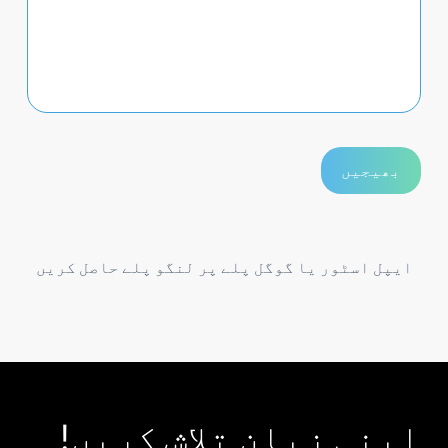
ایپل اسٹور یا گوگل پلے پر لنگو پلے حاصل کریں
اپنی زبان تلاش کریں!