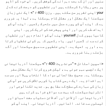
سنیں اور ان کے بعد دہرانے کی کوشش کریں۔ آپ خود کو آڈیو
پر بھی ریکارڈ کرسکتے ہیں اور غلطیوں کو درست کرنے کے ل
your اپنی تقریر سن سکتے ہیں۔ وزن: 400 ؛ "> ایک نئی زبان
سیکھنا ایک مشکل اور مشکل کام ہوسکتا ہے ، لہذا یہ ضروری
ہے کہ اپنے آپ کو پورے عمل میں متحرک رکھیں۔ اپنے آپ کو
اہداف طے کریں اور اپنی پیشرفت کو ٹریک کریں۔ اپنی
کامیابیوں کے ل yourself اپنے آپ کو انعام دیں اور غلطیاں
کرنے سے نہ گھبرائیں۔ یاد رکھیں کہ ہر کوئی غلطیاں کرتا
ہے ، اور یہ ٹھیک ہے۔ اپنی غلطیوں سے سبق سیکھنا اور آگے
بڑھتے رہنا ضروری ہے۔
<اسپین اسٹائل = "فونٹ ویٹ: 400 ؛"> سیکھنا آذربائیجانی
ایک دلچسپ مہم جوئی ہے ، لیکن شروع کرنا ایک مشکل سفر
ہوسکتا ہے۔ صحیح مطالعاتی مواد کا انتخاب پہلا اور سب سے
اہم اقدام ہے۔ ایک درسی کتاب یا کورس تلاش کریں جو آپ کی
زبان کی مہارت کی سطح کے مطابق ہو۔ جدید ٹکنالوجی اور
انٹرنیٹ سیکھنے کے بہت سے مواقع فراہم کرتے ہیں
آذربائیجانی۔ آن لائن اور آف لائن دستیاب مفت اسباق اور
ٹیسٹوں سے فائدہ اٹھائیں۔ آذربائیجانی۔ اپنے آپ کو