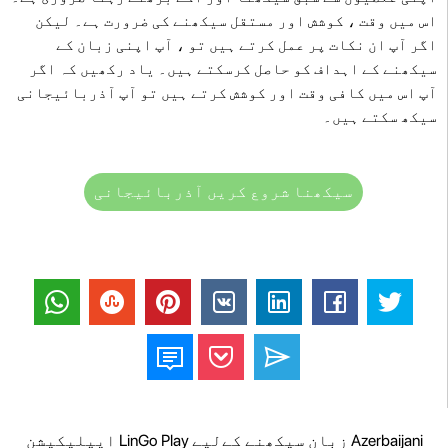
اس میں وقت ، کوشش اور مستقل سیکھنے کی ضرورت ہے۔ لیکن
اگر آپ ان نکات پر عمل کرتے ہیں تو ، آپ اپنی زبان کے
سیکھنے کے اہداف کو حاصل کرسکتے ہیں۔ یاد رکھیں کہ اگر
آپ اس میں کافی وقت اور کوشش کرتے ہیں تو آپ آذربائیجانی
سیکھ سکتے ہیں۔
سیکھنا شروع کریں آذربائیجانی
Azerbaijani زبان سیکھنے کےلیے LinGo Play ایپلیکیشن