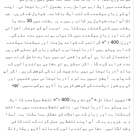
سیکھنے میں ایک اہم عوامل ہے ، بشمول آذربائیجانی۔ اپنے
آپ کو زبان سیکھنے کے لئے ایک باقاعدہ شیڈول طے کریں۔ جب
تک آپ اپنے شیڈول پر قائم رہیں ، یہ ہفتے میں 30 منٹ یا
ہفتے میں کئی گھنٹے ہوسکتا ہے۔ اس سے آپ کو حوصلہ افزائی
کرنے اور زبان سیکھنے میں کامیاب ہونے میں مدد ملے گی۔
-وزن: 400 ؛ "> گرائمر کے قواعد پڑھنا اور سیکھنا سیکھنے
کے اہم پہلو ہیں آذربائیجانی ، لیکن زبان کو عملی طور پر
استعمال کرنا ہی آپ کو واقعی اس میں مہارت حاصل کرنے میں
مدد فراہم کرے گا۔ اگر ممکن ہو تو مقامی بولنے والوں کے
ساتھ آذربائیجانی میں بات چیت کرنے کی کوشش کریں۔ اگر آپ
کے پاس یہ آپشن نہیں ہے تو ، آذربائیجانی میں فلمیں اور
ٹی وی شوز دیکھنے کی کوشش کریں یا آڈیو بوکس سنیں۔ /p>
<اسپین اسٹائل = "فونٹ ویٹ: 400 ؛"> تلفظ سیکھنے کا ایک
اہم پہلو ہے آذربائیجانی۔ ناقص تلفظ سمجھنے میں مداخلت
کرسکتا ہے اور زبان کے مواصلات کو مشکل بنا سکتا ہے۔ لہذا
، یہ ضروری ہے کہ آپ اپنے تلفظ پر عمل کرنے کے لئے کافی
وقت لگائیں۔ مقامی بولنے والوں کے ساتھ آڈیو ریکارڈنگ