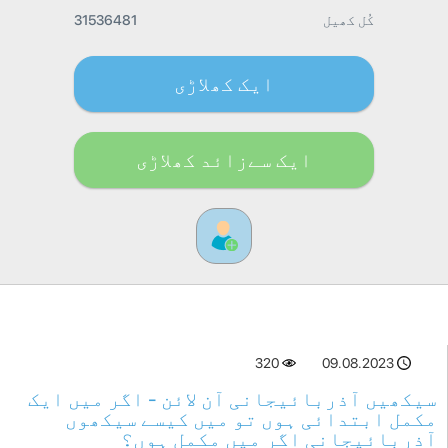
کُل کھیل
31536481
ایک کھلاڑی
ایک سےزائد کھلاڑی
320
09.08.2023
سیکھیں آذربائیجانی آن لائن - اگر میں ایک
مکمل ابتدائی ہوں تو میں کیسے سیکھوں
آذربائیجانی اگر میں مکمل ہوں؟