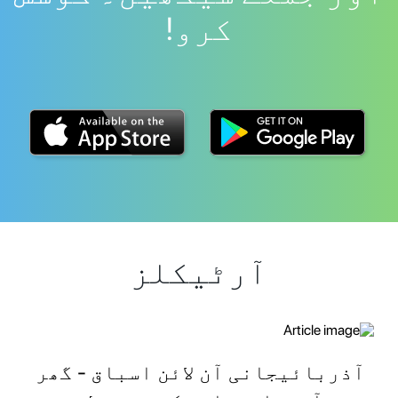
کرو!
آرٹیکلز
آذربائیجانی آن لائن اسباق - گھر