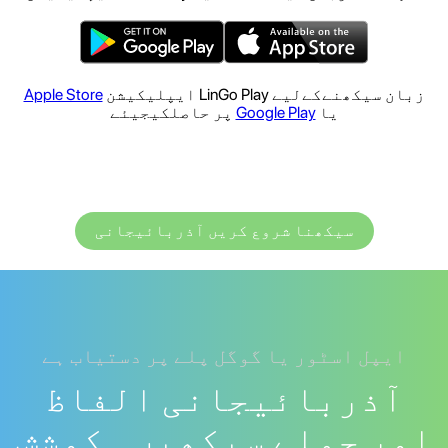
زبان سیکھنےکےلیے LinGo Play ایپلیکیشن
Apple Store
یا
Google Play
پر حاصلکیجیئے
سیکھنا شروع کریں آذربائیجانی
ایپل اسٹور یا گوگل پلے پر دستیاب ہے
آذربائیجانی الفاظ
اور جملے سیکھیں۔ کوشش