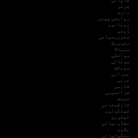
جرمن
داری
روایتی چینی
رومانوی
رُوسی
سلووینیائی
سلوویک
سنہالا
سواحلی
سومالی
سویڈش
عبرانی
عربی
فارسی
فرانسیسی
فینش
قازقستانی
لِیتھُونوی
لیٹوین
مقدُونیائی
ملاوی
منگولیائی