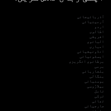
آذربائیجانی
آرمینیائی
اردو
اطالوی
افریقی
البانوی
امہاری
انڈونیشیائی
ایسٹونیائی
برطانوی انگریزی
برمی
بلغاریائی
بنگالی
بوسنیائی
بیلارُوسی
تامل
ترکی
تھائی
جارجیائی
جاپانی