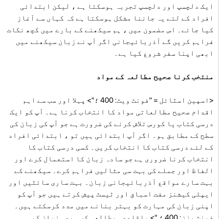
ایک دلچسپ اور دلچسپ تجربہ ہوسکتا ہے ، لیکن ابتدائی
افراد کے لئے یہ جاننا مشکل ہوسکتا ہے کہ کہاں سے آغاز
کیا جائے۔ اس مضمون میں ، ہم سیکھنے کے بارے میں کچھ نکات
فراہم کریں گے آذربائیجانی اگر آپ نے زبان سیکھنے میں
ابھی اپنا سفر شروع کیا ہے۔
منتخب کرنا صحیح مطالعہ کے مواد
<اسپین اسٹائل = "فونٹ ویٹ: 400 ؛"> پہلا اور سب سے اہم
اقدام صحیح مطالعاتی مواد کا انتخاب کرنا ہے۔ آپ کو ایک
درسی کتاب یا کورس تلاش کرنے کی ضرورت ہے جو آپ کی زبان کی
سطح کے مطابق ہو۔ اگر آپ ابتدائی ہیں تو ، ابتدائی افراد
کے لئے درسی کتاب کا انتخاب کریں۔ کسی درسی کتاب کا
انتخاب کرنا ضروری ہے جو سادہ زبان کا استعمال کرے اور
الفاظ اور جملے کی بہت سی مثالیں فراہم کرے۔ سیکھنے کے
بہت سارے مواقع آذربائیجانی زبان۔ بہت ساری سائٹیں اور
ایپلی کیشنز مفت اسباق اور ٹیسٹ پیش کرتے ہیں جو آپ کو
اپنی زبان کی مہارت کو بہتر بنانے میں مدد کرسکتے ہیں۔
فونٹ وزن: 400 ؛ "> باقاعدہ مطالعہ کسی بھی زبان کو