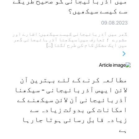
میں آذربائیجانی کو صحیح طریقے
سے کیسے سیکھیں؟
09.08.2023
گھر میں آذربائیجانی کیسے سیکھیں: اشارے اور
مشورے ؛ تعارف میں: سیکھنا آذربائیجانی گھر
میں ایک مشکل کام کی طرح لگتا […]
مطالعہ کرنے کے لئے بہترین آن
لائن ایپس آذربائیجانی - سیکھنا
آذربائیجانی آن لائن سیکھنے کے
امکانات کی بدولت زیادہ سے
زیادہ قابل رسائی ہوتا جارہا
ہے