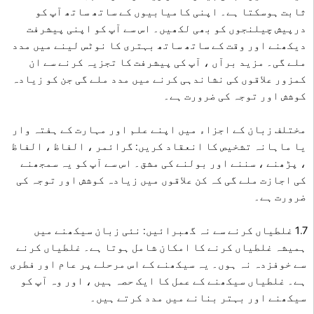
ثابت ہوسکتا ہے۔ اپنی کامیابیوں کے ساتھ ساتھ آپ کو
درپیش چیلنجوں کو بھی لکھیں۔ اس سے آپ کو اپنی پیشرفت
دیکھنے اور وقت کے ساتھ ساتھ بہتری کا نوٹس لینے میں مدد
ملے گی۔ مزید برآں ، آپ کی پیشرفت کا تجزیہ کرنے سے ان
کمزور علاقوں کی نشاندہی کرنے میں مدد ملے گی جن کو زیادہ
کوشش اور توجہ کی ضرورت ہے۔
مختلف زبان کے اجزاء میں اپنے علم اور مہارت کے ہفتہ وار
یا ماہانہ تشخیص کا انعقاد کریں: گرائمر ، الفاظ ، الفاظ
، پڑھنے ، سننے اور بولنے کی مشق۔ اس سے آپ کو یہ سمجھنے
کی اجازت ملے گی کہ کن علاقوں میں زیادہ کوشش اور توجہ کی
ضرورت ہے۔
1.7 غلطیاں کرنے سے نہ گھبرائیں: نئی زبان سیکھنے میں
ہمیشہ غلطیاں کرنے کا امکان شامل ہوتا ہے۔ غلطیاں کرنے
سے خوفزدہ نہ ہوں۔ یہ سیکھنے کے اس مرحلے پر عام اور فطری
ہے۔ غلطیاں سیکھنے کے عمل کا ایک حصہ ہیں ، اور وہ آپ کو
سیکھنے اور بہتر بنانے میں مدد کرتے ہیں۔