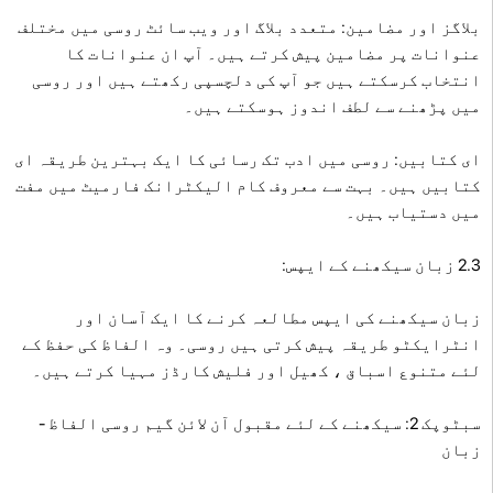
بلاگز اور مضامین: متعدد بلاگ اور ویب سائٹ روسی میں مختلف
عنوانات پر مضامین پیش کرتے ہیں۔ آپ ان عنوانات کا
انتخاب کرسکتے ہیں جو آپ کی دلچسپی رکھتے ہیں اور روسی
میں پڑھنے سے لطف اندوز ہوسکتے ہیں۔
ای کتابیں: روسی میں ادب تک رسائی کا ایک بہترین طریقہ ای
کتابیں ہیں۔ بہت سے معروف کام الیکٹرانک فارمیٹ میں مفت
میں دستیاب ہیں۔
2.3 زبان سیکھنے کے ایپس:
زبان سیکھنے کی ایپس مطالعہ کرنے کا ایک آسان اور
انٹرایکٹو طریقہ پیش کرتی ہیں روسی۔ وہ الفاظ کی حفظ کے
لئے متنوع اسباق ، کھیل اور فلیش کارڈز مہیا کرتے ہیں۔
سبٹوپک 2: سیکھنے کے لئے مقبول آن لائن گیم روسی الفاظ -
زبان