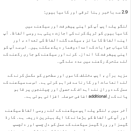
2.9 سے باخبر رہنا ترقی اور کامیابیوں:
لنگو پلے ایپ آپ کو اپنی پیشرفت اور سیکھنے میں
کامیابیوں کو ٹریک کرنے کی اجازت دیتی ہے روسی الفاظ۔ آپ
اپنے الفاظ کا سائز ، سیکھے گئے الفاظ کی تعداد ، اور
کامیاب جوابات کے اعدادوشمار دیکھ سکتے ہیں۔ اس سے آپ کو
اپنی پیشرفت کا اندازہ کرنے اور سیکھنے کو جاری رکھنے کے
لئے متحرک رکھنے میں مدد ملے گی۔
مزید برآں ، ایپ مختلف کاموں اور سطحوں کو مکمل کرنے کے
لئے انعامات اور کارنامے فراہم کرتی ہے۔ اس سے سیکھنے کے
عمل کے دوران نئے اہداف کے حصول اور چیلنجوں پر قابو
پانے کے ل additional اضافی حوصلہ افزائی ہوتی ہے۔
آخر میں ، لنگو پلے ایپ سیکھنے کے لئے روسی الفاظ سیکھنے
اور آپ کی الفاظ کو بڑھانے کا ایک بہترین ذریعہ ہے۔ کارڈ
گیمز اور ورڈ گیمز سیکھنے کے عمل کو دل چسپ اور دلچسپ