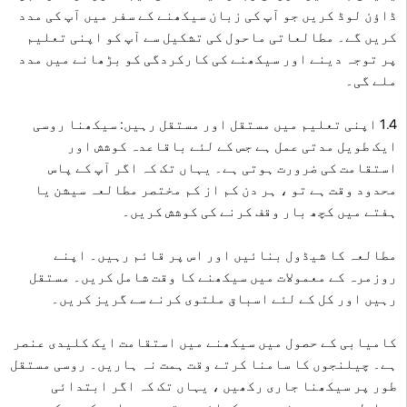
ڈاؤن لوڈ کریں جو آپ کی زبان سیکھنے کے سفر میں آپ کی مدد
کریں گے۔ مطالعاتی ماحول کی تشکیل سے آپ کو اپنی تعلیم
پر توجہ دینے اور سیکھنے کی کارکردگی کو بڑھانے میں مدد
ملے گی۔
1.4 اپنی تعلیم میں مستقل اور مستقل رہیں: سیکھنا روسی
ایک طویل مدتی عمل ہے جس کے لئے باقاعدہ کوشش اور
استقامت کی ضرورت ہوتی ہے۔ یہاں تک کہ اگر آپ کے پاس
محدود وقت ہے تو ، ہر دن کم از کم مختصر مطالعہ سیشن یا
ہفتے میں کچھ بار وقف کرنے کی کوشش کریں۔
مطالعہ کا شیڈول بنائیں اور اس پر قائم رہیں۔ اپنے
روزمرہ کے معمولات میں سیکھنے کا وقت شامل کریں۔ مستقل
رہیں اور کل کے لئے اسباق ملتوی کرنے سے گریز کریں۔
کامیابی کے حصول میں سیکھنے میں استقامت ایک کلیدی عنصر
ہے۔ چیلنجوں کا سامنا کرتے وقت ہمت نہ ہاریں۔ روسی مستقل
طور پر سیکھنا جاری رکھیں ، یہاں تک کہ اگر ابتدائی