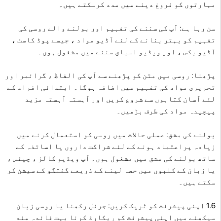
مہارتوں کو فروغ دینے میں مدد کرسکتے ہیں۔
سن رہا ہے: آپ کی سننے کی تفہیم اور بولنے والے روسی کی
تفہیم کو بہتر بنانے کے لئے آڈیو مواد ، جیسے پوڈ کاسٹ ،
آڈیو بکس ، اور ویڈیو اسباق سننے میں مشغول ہوں۔
پڑھنا: روسی میں متن کو پڑھنے سے آپ کی الفاظ ، گرائمر اور
تحریری مواد کی تفہیم میں اضافہ ہوگا۔ ابتدائی افراد کے
لئے آسان کتابوں سے شروع کریں اور آہستہ آہستہ مزید
پیچیدہ مواد کی طرف بڑھیں۔
بولنے کی مشق: عملی حالات میں روسی کو استعمال کرنے میں
زیادہ پراعتماد ہونے کے لئے شراکت داروں یا اساتذہ کے
ساتھ بولنے کی مشق میں مشغول ہوں۔ آپ ویڈیو کالز ، چیٹس ،
یا زبان کے کلبوں میں حصہ لینے کے ذریعے گفتگو کے سیشن کر
سکتے ہیں۔
1.6 اپنی پیشرفت کو ٹریک کریں: جرنل رکھنا یا روسی زبان
سیکھنے میں اپنی پیشرفت کو ریکارڈ کرنا بہت فائدہ مند