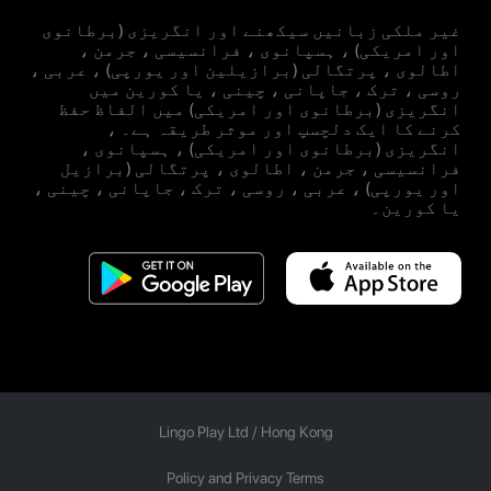
غیر ملکی زبانیں سیکھنے اور انگریزی (برطانوی
اور امریکی) ، ہسپانوی ، فرانسیسی ، جرمن ،
اطالوی ، پرتگالی (برازیلین اور یورپی) ، عربی ،
روسی ، ترک ، جاپانی ، چینی ، یا کورین میں
انگریزی (برطانوی اور امریکی) میں الفاظ حفظ
کرنے کا ایک دلچسپ اور موثر طریقہ ہے۔ ،
انگریزی (برطانوی اور امریکی) ، ہسپانوی ،
فرانسیسی ، جرمن ، اطالوی ، پرتگالی (برازیل
اور یورپی) ، عربی ، روسی ، ترک ، جاپانی ، چینی ،
یا کورین۔
Lingo Play Ltd /
Hong Kong
Policy and Privacy Terms