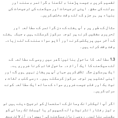
تقسیم کریں ، جیسے پڑھنا ، لکھنا ، گرائمر ، سننے اور
بولنے کی مشق۔ اپنی ترجیحات اور سیکھنے کی ترجیحات کی
بنیاد پر ہر جزو کے لئے وقت مختص کریں۔
مثال کے طور پر ، آپ ہفتے کے دن گرائمر کے مطالعہ اور
تحریری مشقیں کرنے پر توجہ مرکوز کرسکتے ہیں ، جبکہ ہفتے
کے آخر میں پریکٹس کرنے اور آڈیو مواد سننے کے لئے زیادہ
وقت وقف کرتے ہیں۔
1.3 مطالعہ کا ماحول بنائیں: گھر میں روسی کے مطالعہ کے
لئے سیکھنے کا ایک آرام دہ ماحول قائم کرنا ضروری ہے۔
ایک پرسکون جگہ تلاش کریں جہاں آپ پریشان نہیں ہوں گے اور
اپنی تعلیم پر توجہ مرکوز کرسکتے ہیں۔ درسی کتب ، لغات ،
نوٹ بک اور قلم جیسے ضروری مواد کے ساتھ ایک مطالعہ کونے
مرتب کریں۔
اگر آپ الیکٹرانک وسائل کے استعمال کو ترجیح دیتے ہیں تو
، تیز رفتار انٹرنیٹ والے کمپیوٹر یا ٹیبلٹ تک رسائی کو
یقینی بنائیں۔ روسی زبان سیکھنے کی ایپس اور آن لائن سبق