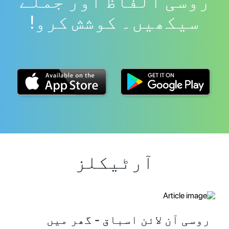
روسی الفاظ اور جملے
سیکھیں۔ کوشش کرو!
آرٹیکلز
روسی آن لائن اسباق - گھر میں