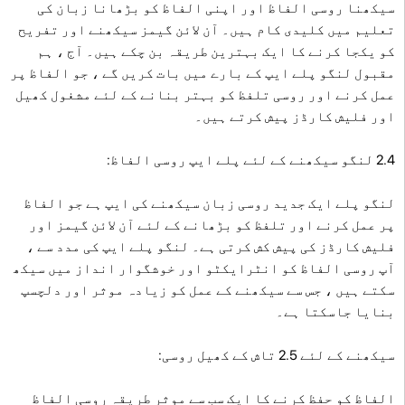
سیکھنا روسی الفاظ اور اپنی الفاظ کو بڑھانا زبان کی
تعلیم میں کلیدی کام ہیں۔ آن لائن گیمز سیکھنے اور تفریح ​​
کو یکجا کرنے کا ایک بہترین طریقہ بن چکے ہیں۔ آج ، ہم
مقبول لنگو پلے ایپ کے بارے میں بات کریں گے ، جو الفاظ پر
عمل کرنے اور روسی تلفظ کو بہتر بنانے کے لئے مشغول کھیل
اور فلیش کارڈز پیش کرتے ہیں۔
2.4 لنگو سیکھنے کے لئے پلے ایپ روسی الفاظ:
لنگو پلے ایک جدید روسی زبان سیکھنے کی ایپ ہے جو الفاظ
پر عمل کرنے اور تلفظ کو بڑھانے کے لئے آن لائن گیمز اور
فلیش کارڈز کی پیش کش کرتی ہے۔ لنگو پلے ایپ کی مدد سے ،
آپ روسی الفاظ کو انٹرایکٹو اور خوشگوار انداز میں سیکھ
سکتے ہیں ، جس سے سیکھنے کے عمل کو زیادہ موثر اور دلچسپ
بنایا جاسکتا ہے۔
سیکھنے کے لئے 2.5 تاش کے کھیل روسی:
الفاظ کو حفظ کرنے کا ایک سب سے موثر طریقہ روسی الفاظ