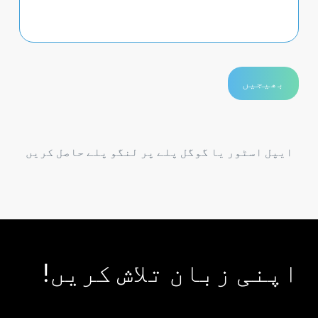
ایپل اسٹور یا گوگل پلے پر لنگو پلے حاصل کریں
اپنی زبان تلاش کریں!