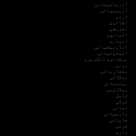
آذربائیجانی
آرمینیائی
اردو
اطالوی
افریقی
البانوی
امہاری
انڈونیشیائی
ایسٹونیائی
برطانوی انگریزی
برمی
بلغاریائی
بنگالی
بوسنیائی
بیلارُوسی
تامل
ترکی
تھائی
جارجیائی
جاپانی
جرمن
داری