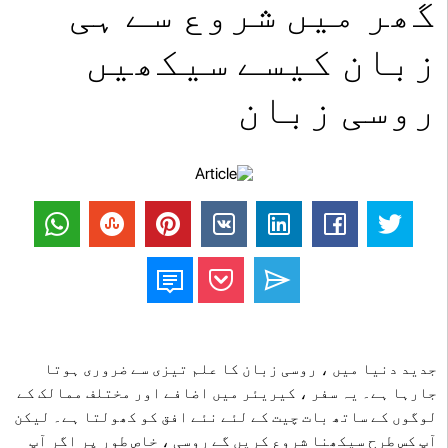
گھر میں شروع سے ہی
زبان کیسے سیکھیں
روسی زبان
جدید دنیا میں ، روسی زبان کا علم تیزی سے ضروری ہوتا
جارہا ہے۔ یہ سفر ، کیریئر میں اضافے اور مختلف ممالک کے
لوگوں کے ساتھ بات چیت کے لئے نئے افق کو کھولتا ہے۔ لیکن
آپ کس طرح سیکھنا شروع کریں گے روسی ، خاص طور پر اگر آپ