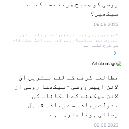
روسی کو صحیح طریقے سے کیسے
سیکھیں؟
09.08.2023
گھر میں روسی کیسے سیکھیں: اشارے اور مشورے ؛
تعارف میں: سیکھنا روسی گھر میں ایک مشکل کام
کی طرح لگتا ہے
مطالعہ کرنے کے لئے بہترین آن
لائن ایپس روسی - سیکھنا روسی آن
لائن سیکھنے کے امکانات کی
بدولت زیادہ سے زیادہ قابل
رسائی ہوتا جارہا ہے
09.08.2023