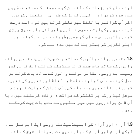
اپنے علم کو بڑھانے کے لئے ان کو سمجھنے کے ساتھ غلطیوں
سے رجوع کریں اور انہیں ٹولز کے طور پر استعمال کریں۔
اگر آپ گرائمر یا تلفظ میں غلطی کرتے ہیں تو ، اسے درست
کرنے میں ہچکچاہٹ محسوس نہ کریں اور کئی بار صحیح ورژن
کو دہرائیں۔ اس سے آپ کو صحیح طریقے سے یاد رکھنے اور
اپنی تقریر کو بہتر بنانے میں مدد ملے گی۔
1.8 مقامی بولنے والوں کے ساتھ بات چیت کریں: مقامی بولنے
والوں کے ساتھ بات چیت کرنا سیکھنے کے لئے ایک قابل قدر
وسیلہ ہے روسی۔ مقامی بولنے والوں کے ساتھ بات کرنے پر
عمل کرنے سے آپ کو اپنے تلفظ ، الفاظ اور تقریر کی تفہیم
کو بہتر بنانے میں مدد ملے گی۔ آپ زبان کے پلیٹ فارمز ،
سوشل نیٹ ورکس پر گفتگو کے شراکت دار تلاش کرسکتے ہیں ، یا
آن لائن برادریوں میں غیر ملکیوں سے محض بات چیت کرسکتے
ہیں۔
1.9 آرام اور آرام کی اہمیت: سیکھنا روسی ایک اہم عمل ہے ،
لیکن آرام اور آرام کے بارے میں مت بھولنا۔ شوق کے لئے