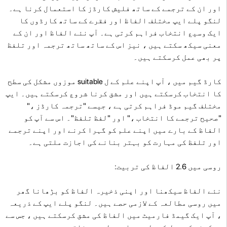
اور ان کے ترجمے کے ساتھ فلیش کارڈز کا استعمال کرنا ہے۔
لنگو پلے ایپ مختلف الفاظ اور فقرے کے ساتھ کارڈوں کا
ایک وسیع انتخاب فراہم کرتی ہے۔ آپ نئے الفاظ اور ان کے
معنی سیکھ سکتے ہیں ، نیز اس کے ساتھ ساتھ ترجمہ اور تلفظ
پر بھی عمل کرسکتے ہیں۔
کارڈ گیم میں ، آپ اپنے علم کے ل suitable موزوں مشکل کی سطح
کا انتخاب کرسکتے ہیں اور مشق کرنا شروع کرسکتے ہیں۔ ایپ
مختلف گیم موڈ فراہم کرتی ہے ، جیسے "ترجمہ کارڈز ،"
"صحیح ترجمے کا انتخاب ،" اور "لفظ تلفظ"۔ اس سے آپ کو
الفاظ کے بارے میں اپنے علم کو گہرا کرنے اور اپنے ترجمے
اور تلفظ کی مہارت کو بہتر بنانے کی اجازت ملتی ہے۔
روسی میں 2.6 الفاظ کی تربیت:
نئے الفاظ سیکھنا اور اپنی ذخیرہ الفاظ کو بڑھانا گھر
میں روسی مطالعہ کے لازمی حصے ہیں۔ لنگو پلے ایپ کے ذریعہ
، آپ ایک گیمڈ فارمیٹ میں الفاظ کی مشق کرسکتے ہیں ، جس سے