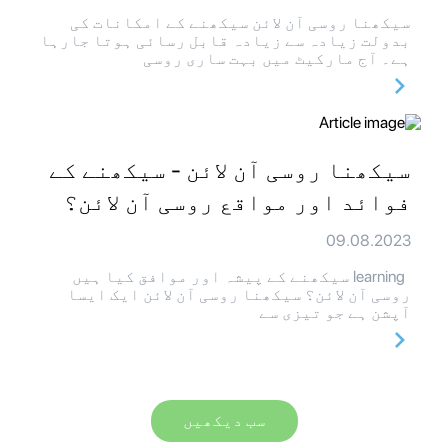
سیکھنا روسی آن لائن سیکھنے کے امکانات کی
بدولت زیادہ سے زیادہ قابل رسائی ہوتا جارہا
ہے۔ آج مارکیٹ میں بہت ساری روسی
سیکھنا روسی آن لائن - سیکھنے کے
فوائد اور مواقع روسی آن لائن؟
09.08.2023
learning سیکھنے کے پیشہ اور موافق کیا ہیں
روسی آن لائن؟ سیکھنا روسی آن لائن ایک ایسا
آپشن ہے جو تیزی سے
سب دیکھیں