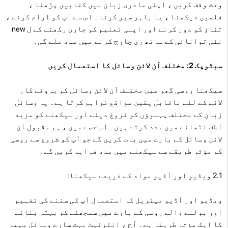
وقت وقف کریں ، اپنی مادری زبان میں کتابیں پڑھنا ،
فلمیں دیکھنا ، یا باہر سیر کرنا۔ اس سے آپ کو آرام کرنے ،
تناؤ کو دور کرنے اور اپنی تعلیم کو جاری رکھنے کے ل new
نئی توانائی کے ساتھ ری چارج کرنے میں مدد ملے گی۔
سبٹوپک 2: مختلف آن لائن وسائل کا استعمال کریں
سیکھنا روسی گھر میں مختلف آن لائن وسائل کو بروئے کار
لانے کے لئے ناقابل یقین مواقع فراہم کرتا ہے۔ یہ وسائل
زبان کے مختلف پہلوؤں کو فروغ دینے اور سیکھنے کو مزید
لطف اٹھانے میں مدد کرتے ہیں۔ اس حصے میں ، ہم مقبول آن
لائن وسائل کے بارے میں بات کریں گے جو آپ کو شروع سے روسی
کو مؤثر طریقے سے سیکھنے میں مدد فراہم کریں گے۔
2.1 ویڈیو اور آڈیو مواد کے ذریعے سیکھنا:
ویڈیو اور آڈیو میٹریل کا استعمال آپ کی سننے کی تفہیم
اور بولنے والے روسی کے بارے میں سمجھنے کو بہتر بنانے
کا ایک مؤثر طریقہ ہے۔ آج ، انٹرنیٹ بہت سارے وسائل مہیا