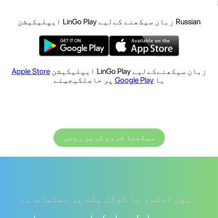
Russian زبان سیکھنے کےلیے LinGo Play ایپلیکیشن
زبان سیکھنےکےلیے LinGo Play ایپلیکیشن
Apple Store
یا
Google Play
پر حاصلکیجیئے
سیکھنا شروع کریں روسی
ایپل اسٹور یا گوگل پلے پر دستیاب ہے