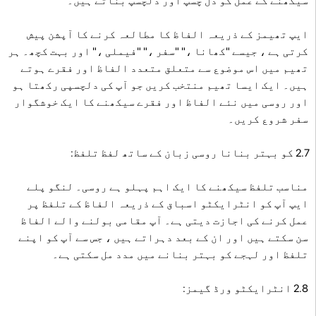
سیکھنے کے عمل کو دل چسپ اور دلچسپ بناتے ہیں۔
ایپ تھیمز کے ذریعہ الفاظ کا مطالعہ کرنے کا آپشن پیش
کرتی ہے ، جیسے "کھانا ،" "سفر ،" "فیملی ،" اور بہت کچھ۔ ہر
تھیم میں اس موضوع سے متعلق متعدد الفاظ اور فقرے ہوتے
ہیں۔ ایک ایسا تھیم منتخب کریں جو آپ کی دلچسپی رکھتا ہو
اور روسی میں نئے الفاظ اور فقرے سیکھنے کا ایک خوشگوار
سفر شروع کریں۔
2.7 کو بہتر بنانا روسی زبان کے ساتھ لفظ تلفظ:
مناسب تلفظ سیکھنے کا ایک اہم پہلو ہے روسی۔ لنگو پلے
ایپ آپ کو انٹرایکٹو اسباق کے ذریعہ الفاظ کے تلفظ پر
عمل کرنے کی اجازت دیتی ہے۔ آپ مقامی بولنے والے الفاظ
سن سکتے ہیں اور ان کے بعد دہراتے ہیں ، جس سے آپ کو اپنے
تلفظ اور لہجے کو بہتر بنانے میں مدد مل سکتی ہے۔
2.8 انٹرایکٹو ورڈ گیمز: