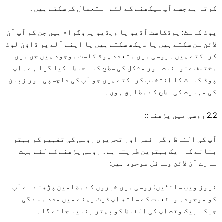
کرتا ہے جسے آپ سیکھنے کے لئے استعمال کرسکتے ہیں۔
پوڈ کاسٹ: پوڈکاسٹ آڈیو یا ویڈیو پروگرام ہیں جن کو آپ آن
لائن سن سکتے ہیں یا دیکھ سکتے ہیں یا اپنے آلے پر ڈاؤن لوڈ
کرسکتے ہیں۔ روسی میں متعدد پوڈ کاسٹ موجود ہیں جن میں
مختلف عنوانات اور مشکل کی سطح کا احاطہ کیا گیا ہے۔ آپ
پوڈ کاسٹ کا انتخاب کرسکتے ہیں جو آپ کی دلچسپی اور زبان
کی مہارت کی سطح کے مطابق ہوں۔
2.2 روسی میں پڑھنا::
آپ کی الفاظ ، گرائمر اور تحریری روسی کی تفہیم کو بہتر
بنانے کا ایک بہترین طریقہ ہے۔ روسی پڑھنے کے لئے بہت
سارے آن لائن وسائل موجود ہیں:
نیوز ویب سائٹیں: روسی میں خبروں کے مضامین پڑھنے سے آپ
کو موجودہ واقعات کے ساتھ اپ ڈیٹ رہنے میں مدد ملے گی
جبکہ بیک وقت آپ کی الفاظ کو بہتر بنایا جائے گا۔