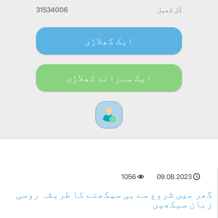
کُل کھیل
31534006
ایک کھلاڑی
ایک سےزائد کھلاڑی
1056
09.08.2023
گھر میں شروع سے ہی سیکھنے کا طریقہ روسی
زبان سیکھیں