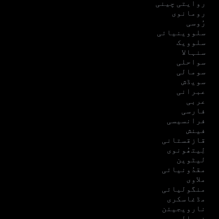
روایتی چینی
رومانوی
رُوسی
سلووینیائی
سلوویک
سنہالا
سواحلی
سومالی
سویڈش
عبرانی
عربی
فارسی
فرانسیسی
فینش
قازقستانی
لِیتھُونوی
لیٹوین
مقدُونیائی
ملاوی
منگولیائی
مڈغاسکری
نارویجیئن
نیپالی