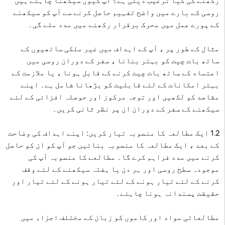
رکھنے کی کیا ترغیب دیتی ہے؟ آپ کیوں سیکھنا چاہتے ہیں
روسی کے بارے میں واضح تفہیم حاصل کرنے سے آپ کو سیکھنے
کے پورے عمل میں محرک برقرار رکھنے میں مدد ملے گی۔
مثال کے طور پر ، آپ کے اہداف میں غیر ملکی ساتھیوں کے
ساتھ بات چیت کو بہتر بنانا ، سفر کے دوران روسی میں
اعتماد کے ساتھ بات چیت کرنے کے قابل ہونا ، یا ملازمت کے
بہتر امکانات کے لئے قابلیت کو بڑھانا شامل ہے۔ اپنے
مقاصد کو لکھیں اور توجہ مرکوز اور حوصلہ افزائی کے لئے
سیکھنے کے سفر کے دوران ان پر نظر ثانی کریں۔
1.2 ایک مطالعہ کا منصوبہ تیار کریں: اپنے اہداف کی وضاحت
کے بعد ، ایک مطالعہ کا منصوبہ بنائیں جو آپ کو ان کو حاصل
کرنے میں مدد فراہم کرے گا۔ مطالعے کا منصوبہ آپ کی
موجودہ سطح روسی اور ہر دن یا ہفتہ سیکھنے کے لئے وقف
کرنے کے لئے تیار ہونے کے لئے تیار ہونے کے لئے تیار اور
حقیقت پسندانہ ہونا چاہئے۔
مطالعاتی مواد اور کاموں کو زبان کے مختلف اجزاء میں