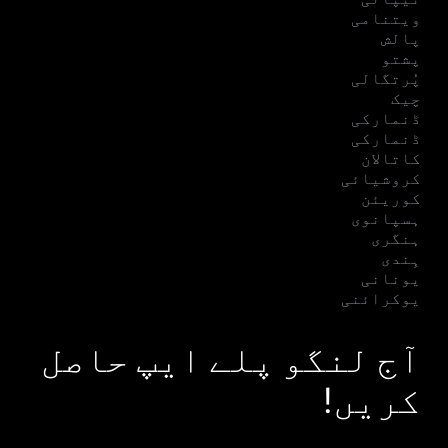
ویتنامی
پالش
پشتو
پُرتگالی
چیک
ڈنمارکی
ڈنمارکی
کاتالان
کروشیائی
کوریئن
ہسپانوی
ہنگری
ہِندی
یونانی
یوکرائنی
آج لنگو پلے ایپ حاصل
کریں!