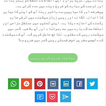
بناتے ہیں۔ مزید برآں ، ایپ الفاظ کے تلفظ کو بہتر بنانے
اور ترجمے کی مہارت کو فروغ دینے میں مدد کرتی ہے۔
پیشرفت اور کامیابیوں سے باخبر رہنا آپ کو اپنی کامیابی
کا اندازہ لگانے اور روسی زبان سیکھنے میں ترقی جاری
رکھنے کی اجازت دیتا ہے۔ اپنی تعلیم میں مستقل مزاجی اور
استقامت کے بارے میں مت بھولنا ، اور آپ بلا شبہ گھر میں
سیکھنے روسی کے مطلوبہ نتائج حاصل کریں گے۔ آپ کے سیکھنے
کے دلچسپ سفر پر خوش قسمتی روسی گھر میں شروع سے!
سیکھنا شروع کریں روسی