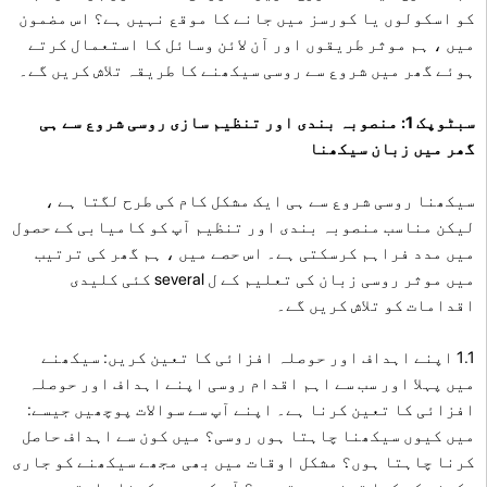
کو اسکولوں یا کورسز میں جانے کا موقع نہیں ہے؟ اس مضمون
میں ، ہم موثر طریقوں اور آن لائن وسائل کا استعمال کرتے
ہوئے گھر میں شروع سے روسی سیکھنے کا طریقہ تلاش کریں گے۔
سبٹوپک 1: منصوبہ بندی اور تنظیم سازی روسی شروع سے ہی
گھر میں زبان سیکھنا
سیکھنا روسی شروع سے ہی ایک مشکل کام کی طرح لگتا ہے ،
لیکن مناسب منصوبہ بندی اور تنظیم آپ کو کامیابی کے حصول
میں مدد فراہم کرسکتی ہے۔ اس حصے میں ، ہم گھر کی ترتیب
میں موثر روسی زبان کی تعلیم کے ل several کئی کلیدی
اقدامات کو تلاش کریں گے۔
1.1 اپنے اہداف اور حوصلہ افزائی کا تعین کریں: سیکھنے
میں پہلا اور سب سے اہم اقدام روسی اپنے اہداف اور حوصلہ
افزائی کا تعین کرنا ہے۔ اپنے آپ سے سوالات پوچھیں جیسے:
میں کیوں سیکھنا چاہتا ہوں روسی؟ میں کون سے اہداف حاصل
کرنا چاہتا ہوں؟ مشکل اوقات میں بھی مجھے سیکھنے کو جاری