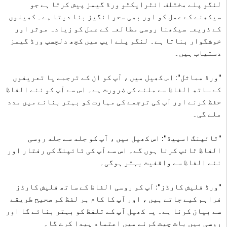
لنگو پلے مختلف انٹرایکٹو ورڈ گیمز پیش کرتا ہے جو
سیکھنے کے عمل کو اور بھی سحر انگیز بنا دیتا ہے۔ کھیلوں
کے ذریعہ سیکھنا روسی مطالعہ کے عمل کو زیادہ موثر اور
خوشگوار بناتا ہے۔ لنگو پلے ایپ میں کچھ دلچسپ ورڈ گیمز
دستیاب ہیں۔
"ورڈ مماثل": اس کھیل میں ، آپ کو ان کے ترجمے یا تعریفوں
کے ساتھ الفاظ سے ملنے کی ضرورت ہے۔ اس سے آپ کو نئے الفاظ
حفظ کرنے اور آپ کی ترجمے کی مہارت کو بہتر بنانے میں مدد
ملے گی۔
"ٹائپنگ اسپیڈ": اس کھیل میں ، آپ کو جلد سے جلد روسی
الفاظ ٹائپ کرنا ہوں گے۔ اس سے آپ کی ٹائپنگ کی رفتار اور
نئے الفاظ سے واقفیت بہتر ہوگی۔
"ورڈ فلیش کارڈز": آپ کو روسی الفاظ کے ساتھ فلیش کارڈز
فراہم کیے جاتے ہیں ، اور آپ کا کام ہر لفظ کو صحیح طریقے
سے بیان کرنا ہے۔ یہ کھیل آپ کے تلفظ کو بہتر بنائے گا اور
روسی میں بات چیت کرنے میں اعتماد پیدا کرے گا۔