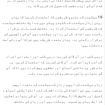
مراحل میں پیشرفت سست دکھائی دیتی ہے۔ یاد رکھیں کہ ہر
قدم آپ کو اپنے مقصد کے حصول کے قریب لاتا ہے۔
1.5 سیکھنے کے متنوع طریقوں کا استعمال کریں: کامیاب
روسی زبان سیکھنے کے کلیدی پہلو میں سے ایک مختلف سیکھنے
کے طریقوں کو استعمال کرنا ہے۔ مختلف قسم مادی برقرار
رکھنے میں اضافہ کرتی ہے اور سیکھنے میں آپ کی دلچسپی کو
برقرار رکھتی ہے۔ یہاں متعدد طریقے ہیں جن کا آپ درخواست
دے سکتے ہیں:
درسی کتب اور آن لائن کورسز: درسی کتب اور ابتدائی افراد
کے لئے ڈیزائن کردہ آن لائن کورسز کا استعمال کریں۔ وہ
عام طور پر ساختی اسباق اور مشقیں پیش کرتے ہیں تاکہ آپ
کو بنیادی باتوں سے شروع کرنے میں مدد ملے۔
زبان سیکھنے کے ایپس: زبان کے سیکھنے کے متعدد ایپس
موجود ہیں جو الفاظ کی یادداشت کے لئے انٹرایکٹو اسباق ،
کھیل اور فلیش کارڈ پیش کرتے ہیں۔ وہ آپ کی بنیادی تعلیم
کا ایک بہترین ضمیمہ ہوسکتے ہیں اور زبان کی مختلف